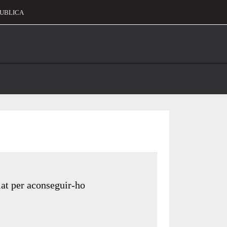
UBLICA
alament
riat per aconseguir-ho