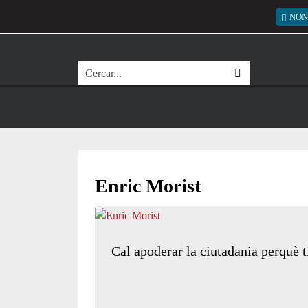
Vés al contingut
Menú
NON
Cerca
Enric Morist
Cal apoderar la ciutadania perquè t