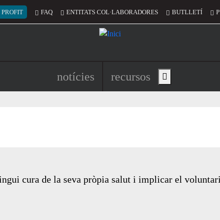
 del compte d'usuari
 PROFIT
FAQ
ENTITATS COL·LABORADORES
BUTLLETÍ
P
Navegació principal de l'encapç
notícies
recursos
Show main menu
ingui cura de la seva pròpia salut i implicar el volunta