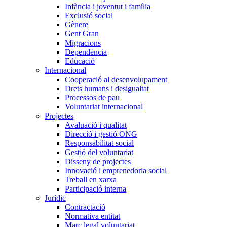
Infància i joventut i família
Exclusió social
Gènere
Gent Gran
Migracions
Dependència
Educació
Internacional
Cooperació al desenvolupament
Drets humans i desigualtat
Processos de pau
Voluntariat internacional
Projectes
Avaluació i qualitat
Direcció i gestió ONG
Responsabilitat social
Gestió del voluntariat
Disseny de projectes
Innovació i emprenedoria social
Treball en xarxa
Participació interna
Jurídic
Contractació
Normativa entitat
Marc legal voluntariat