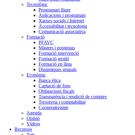
Tecnològic
Programari lliure
Aplicacions i programari
Xarxes socials i Internet
Accessibilitat i tecnologia
Comunicació associativa
Formació
PFAVC
Màsters i postgraus
Formació intervenció
Formació gestió
Formació en línia
Dinàmiques grupals
Econòmic
Banca ètica
Captació de fons
Obligacions fiscals
Transparència i rendició de comptes
Tresoreria i comptabilitat
Cooperativisme
Agenda
Opinió
Vídeos
Recursos
Tots