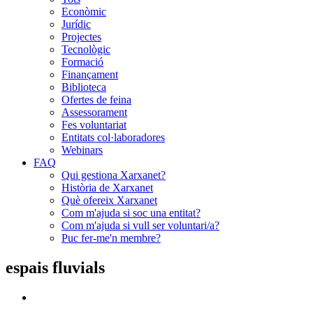
Econòmic
Jurídic
Projectes
Tecnològic
Formació
Finançament
Biblioteca
Ofertes de feina
Assessorament
Fes voluntariat
Entitats col·laboradores
Webinars
FAQ
Qui gestiona Xarxanet?
Història de Xarxanet
Què ofereix Xarxanet
Com m'ajuda si soc una entitat?
Com m'ajuda si vull ser voluntari/a?
Puc fer-me'n membre?
espais fluvials