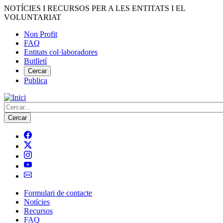
Vés
NOTÍCIES I RECURSOS PER A LES ENTITATS I EL
al
VOLUNTARIAT
contingut
Non Profit
FAQ
Menú
Entitats col·laboradores
del
Butlletí
compte
Cercar
Publica
d'usuari
Cerca
Formulari de contacte
Notícies
Navegació
Recursos
principal
FAQ