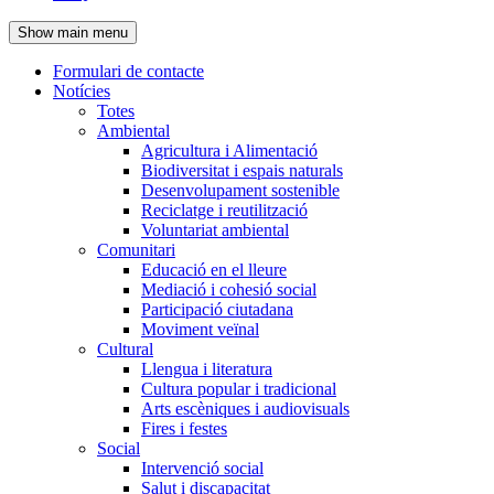
de
Show main menu
l'encapçalament
Formulari de contacte
Notícies
Navegació
Totes
principal
Ambiental
Agricultura i Alimentació
Biodiversitat i espais naturals
Desenvolupament sostenible
Reciclatge i reutilització
Voluntariat ambiental
Comunitari
Educació en el lleure
Mediació i cohesió social
Participació ciutadana
Moviment veïnal
Cultural
Llengua i literatura
Cultura popular i tradicional
Arts escèniques i audiovisuals
Fires i festes
Social
Intervenció social
Salut i discapacitat