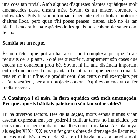
una cosa tan trivial. Amb algunes d’aquestes plantes aquàtiques molt
amenaçades passa encara més. Sovint és un misteri aprendre a
cultivar-les. Pots buscar informació per internet o trobar protocols
d’altres llocs, però quan t’hi poses penses ‘ostres, això no és tan
fàcil’. I encara hi ha espècies de les quals no acabem de saber com
fer-ho.
Sembla tot un repte.
És una feina que pot arribar a ser molt complexa pel que fa als
requisits de la planta. No té res d’esotèric, simplement són coses que
encara no coneixem prou bé. Sovint hi ha una distància important
entre el que necessita una planta a la natura i el que necessita quan la
tens en cultiu i n’has de produir cent, dos-cents o mil exemplars per
a l’any següent, per a un projecte concret. Aquí és on encara cal fer
molta recerca.
A Catalunya i al món, la flora aquàtica està molt amenaçada.
Per què aquests hàbitats pateixen o són tan vulnerables?
Hi ha diversos factors. Des de fa segles, molts espais humits s’han
assecat expressament per poder-hi cultivar terres no inundades, per
construir-hi o per combatre malalties com la malària. A Catalunya,
als segles XIX i XX es van fer grans obres de drenatge de llacunes, i
un cas molt bèstia és el de Sils, on hi havia uns aiguamolls molt