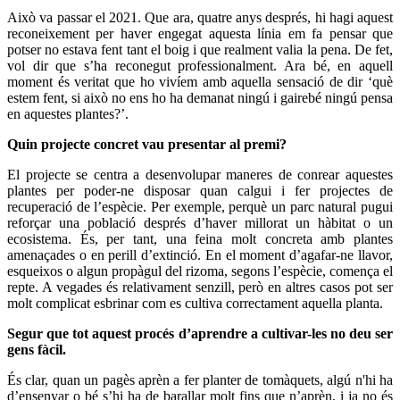
Això va passar el 2021. Que ara, quatre anys després, hi hagi aquest
reconeixement per haver engegat aquesta línia em fa pensar que
potser no estava fent tant el boig i que realment valia la pena. De fet,
vol dir que s’ha reconegut professionalment. Ara bé, en aquell
moment és veritat que ho vivíem amb aquella sensació de dir ‘què
estem fent, si això no ens ho ha demanat ningú i gairebé ningú pensa
en aquestes plantes?’.
Quin projecte concret vau presentar al premi?
El projecte se centra a desenvolupar maneres de conrear aquestes
plantes per poder-ne disposar quan calgui i fer projectes de
recuperació de l’espècie. Per exemple, perquè un parc natural pugui
reforçar una població després d’haver millorat un hàbitat o un
ecosistema. És, per tant, una feina molt concreta amb plantes
amenaçades o en perill d’extinció. En el moment d’agafar-ne llavor,
esqueixos o algun propàgul del rizoma, segons l’espècie, comença el
repte. A vegades és relativament senzill, però en altres casos pot ser
molt complicat esbrinar com es cultiva correctament aquella planta.
Segur que tot aquest procés d’aprendre a cultivar-les no deu ser
gens fàcil.
És clar, quan un pagès aprèn a fer planter de tomàquets, algú n'hi ha
d’ensenyar o bé s’hi ha de barallar molt fins que n’aprèn, i ja no és