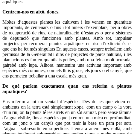
aquàtiques.
Centrem-nos en això, doncs.
Moltes d’aquestes plantes les cultivem i les venem en quantitats
importants, de centenars o fins i tot milers d’exemplars, per a obres
de recuperació de rius, de naturalització d’estanys o per a sistemes
de depuració que funcionen amb plantes. Amb tot, impulsar
projectes per recuperar plantes aquàtiques en risc d’extinció és el
que ens ha fet més singulars En aquests casos, sempre treballem amb
permisos de la Generalitat i dins de projectes de parcs naturals, i les
plantacions es fan en quantitats petites, amb una feina molt acurada,
gairebé amb lupa. Alhora, mantenim una activitat important amb
espècies més comunes, com els lliris grocs, els joncs o el canyís, que
ens permeten treballar a una escala més gran.
De què parlem exactament quan ens referim a plantes
aquàtiques?
Ens referim a tot un ventall d’espècies. Des de les que viuen en
ambients on la terra està simplement xopa, com un camp o la vora
d’un riu, on la planta té les arrels en un sòl saturat, però sense làmina
d’aigua visible, fins a espècies que ja entren una mica en profunditat,
com un jonc o un canyís que pot tenir la base un pam per sota
l’aigua i sobresortir en superfície. I encara anem més enllà, amb
plantes totalment submergides que poden viure a molts metres de