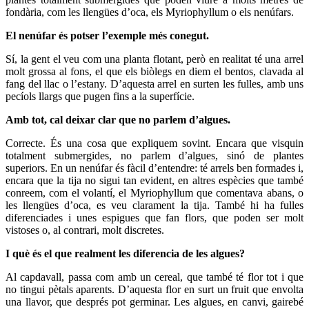
fondària, com les llengües d’oca, els Myriophyllum o els nenúfars.
El nenúfar és potser l’exemple més conegut.
Sí, la gent el veu com una planta flotant, però en realitat té una arrel
molt grossa al fons, el que els biòlegs en diem el bentos, clavada al
fang del llac o l’estany. D’aquesta arrel en surten les fulles, amb uns
pecíols llargs que pugen fins a la superfície.
Amb tot, cal deixar clar que no parlem d’algues.
Correcte. És una cosa que expliquem sovint. Encara que visquin
totalment submergides, no parlem d’algues, sinó de plantes
superiors. En un nenúfar és fàcil d’entendre: té arrels ben formades i,
encara que la tija no sigui tan evident, en altres espècies que també
conreem, com el volantí, el Myriophyllum que comentava abans, o
les llengües d’oca, es veu clarament la tija. També hi ha fulles
diferenciades i unes espigues que fan flors, que poden ser molt
vistoses o, al contrari, molt discretes.
I què és el que realment les diferencia de les algues?
Al capdavall, passa com amb un cereal, que també té flor tot i que
no tingui pètals aparents. D’aquesta flor en surt un fruit que envolta
una llavor, que després pot germinar. Les algues, en canvi, gairebé