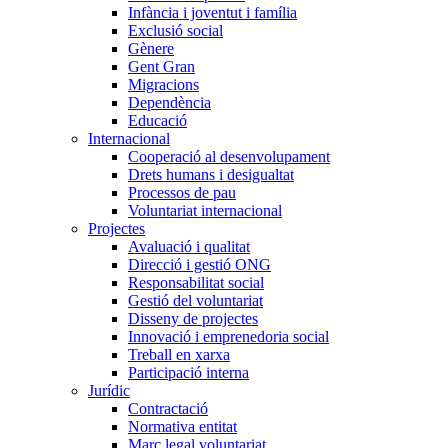
Infància i joventut i família
Exclusió social
Gènere
Gent Gran
Migracions
Dependència
Educació
Internacional
Cooperació al desenvolupament
Drets humans i desigualtat
Processos de pau
Voluntariat internacional
Projectes
Avaluació i qualitat
Direcció i gestió ONG
Responsabilitat social
Gestió del voluntariat
Disseny de projectes
Innovació i emprenedoria social
Treball en xarxa
Participació interna
Jurídic
Contractació
Normativa entitat
Marc legal voluntariat