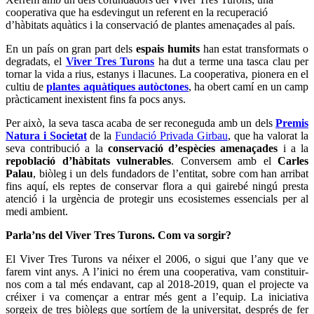
cooperativa que ha esdevingut un referent en la recuperació
d’hàbitats aquàtics i la conservació de plantes amenaçades al país.
En un país on gran part dels
espais humits
han estat transformats o
degradats, el
Viver Tres Turons
ha dut a terme una tasca clau per
tornar la vida a rius, estanys i llacunes. La cooperativa, pionera en el
cultiu de
plantes aquàtiques autòctones
, ha obert camí en un camp
pràcticament inexistent fins fa pocs anys.
Per això, la seva tasca acaba de ser reconeguda amb un dels
Premis
Natura i Societat
de la
Fundació Privada Girbau
, que ha valorat la
seva contribució a la
conservació d’espècies amenaçades
i a la
repoblació d’hàbitats vulnerables
. Conversem amb el
Carles
Palau
, biòleg i un dels fundadors de l’entitat, sobre com han arribat
fins aquí, els reptes de conservar flora a qui gairebé ningú presta
atenció i la urgència de protegir uns ecosistemes essencials per al
medi ambient.
Parla’ns del Viver Tres Turons. Com va sorgir?
El Viver Tres Turons va néixer el 2006, o sigui que l’any que ve
farem vint anys. A l’inici no érem una cooperativa, vam constituir-
nos com a tal més endavant, cap al 2018-2019, quan el projecte va
créixer i va començar a entrar més gent a l’equip. La iniciativa
sorgeix de tres biòlegs que sortíem de la universitat, després de fer