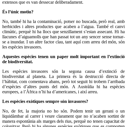
extensos que es van dessecar deliberadament.
És l’únic motiu?
No, també hi ha la contaminació, potser no buscada, però real, amb
herbicides i altres productes que acaben a l’aigua. També el canvi
climàtic, perquè hi ha llocs que senzillament s’estan assecant. Hi ha
llacunes d’aiguamolls que han passat tot un any sencer sense tornar-
se a inundar. I un altre factor clau, tant aquí com arreu del món, són
les espècies invasores.
Aquestes espècies tenen un paper molt important en l’extinció
de biodiversitat.
Les espècies invasores són la segona causa d’extinció de
biodiversitat al planeta. La primera és la destrucció directa de
l’hàbitat, com comentava abans, però tot seguit hi trobem l’arribada
d’espècies d’altres punts del món. A Austràlia hi ha espècies
europees, a l’Àfrica n’hi ha d’americanes, i així arreu.
Les espècies exòtiques sempre són invasores?
No, de fet, la majoria no ho són. Podem tenir un gerani o un
liquidàmbar al carrer i veure clarament que no n’acaben sortint de
manera espontània als marges dels rius, perquè no tenen capacitat de
colonitzar. Però hi ha algunes espècies exòtiques que es comporten