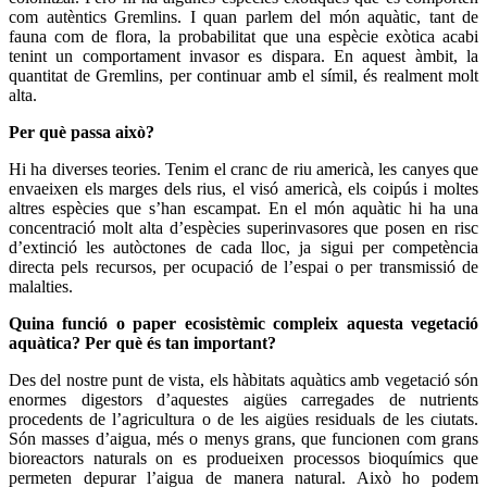
com autèntics Gremlins. I quan parlem del món aquàtic, tant de
fauna com de flora, la probabilitat que una espècie exòtica acabi
tenint un comportament invasor es dispara. En aquest àmbit, la
quantitat de Gremlins, per continuar amb el símil, és realment molt
alta.
Per què passa això?
Hi ha diverses teories. Tenim el cranc de riu americà, les canyes que
envaeixen els marges dels rius, el visó americà, els coipús i moltes
altres espècies que s’han escampat. En el món aquàtic hi ha una
concentració molt alta d’espècies superinvasores que posen en risc
d’extinció les autòctones de cada lloc, ja sigui per competència
directa pels recursos, per ocupació de l’espai o per transmissió de
malalties.
Quina funció o paper ecosistèmic compleix aquesta vegetació
aquàtica? Per què és tan important?
Des del nostre punt de vista, els hàbitats aquàtics amb vegetació són
enormes digestors d’aquestes aigües carregades de nutrients
procedents de l’agricultura o de les aigües residuals de les ciutats.
Són masses d’aigua, més o menys grans, que funcionen com grans
bioreactors naturals on es produeixen processos bioquímics que
permeten depurar l’aigua de manera natural. Això ho podem