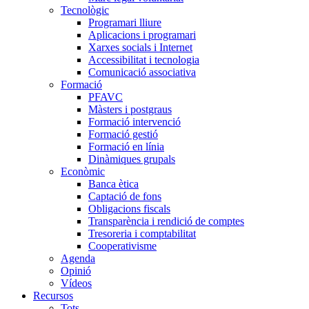
Tecnològic
Programari lliure
Aplicacions i programari
Xarxes socials i Internet
Accessibilitat i tecnologia
Comunicació associativa
Formació
PFAVC
Màsters i postgraus
Formació intervenció
Formació gestió
Formació en línia
Dinàmiques grupals
Econòmic
Banca ètica
Captació de fons
Obligacions fiscals
Transparència i rendició de comptes
Tresoreria i comptabilitat
Cooperativisme
Agenda
Opinió
Vídeos
Recursos
Tots