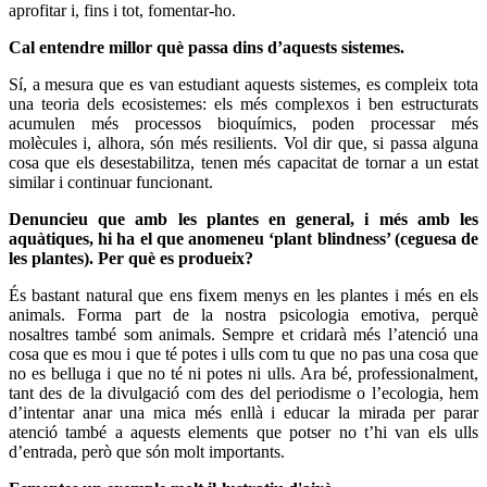
aprofitar i, fins i tot, fomentar-ho.
Cal entendre millor què passa dins d’aquests sistemes.
Sí, a mesura que es van estudiant aquests sistemes, es compleix tota
una teoria dels ecosistemes: els més complexos i ben estructurats
acumulen més processos bioquímics, poden processar més
molècules i, alhora, són més resilients. Vol dir que, si passa alguna
cosa que els desestabilitza, tenen més capacitat de tornar a un estat
similar i continuar funcionant.
Denuncieu que amb les plantes en general, i més amb les
aquàtiques, hi ha el que anomeneu ‘plant blindness’ (ceguesa de
les plantes). Per què es produeix?
És bastant natural que ens fixem menys en les plantes i més en els
animals. Forma part de la nostra psicologia emotiva, perquè
nosaltres també som animals. Sempre et cridarà més l’atenció una
cosa que es mou i que té potes i ulls com tu que no pas una cosa que
no es belluga i que no té ni potes ni ulls. Ara bé, professionalment,
tant des de la divulgació com des del periodisme o l’ecologia, hem
d’intentar anar una mica més enllà i educar la mirada per parar
atenció també a aquests elements que potser no t’hi van els ulls
d’entrada, però que són molt importants.