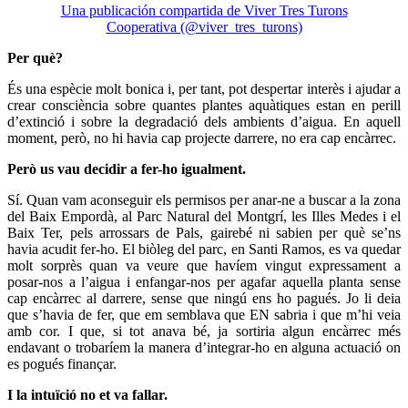
Una publicación compartida de Viver Tres Turons
Cooperativa (@viver_tres_turons)
Per què?
És una espècie molt bonica i, per tant, pot despertar interès i ajudar a
crear consciència sobre quantes plantes aquàtiques estan en perill
d’extinció i sobre la degradació dels ambients d’aigua. En aquell
moment, però, no hi havia cap projecte darrere, no era cap encàrrec.
Però us vau decidir a fer-ho igualment.
Sí. Quan vam aconseguir els permisos per anar-ne a buscar a la zona
del Baix Empordà, al Parc Natural del Montgrí, les Illes Medes i el
Baix Ter, pels arrossars de Pals, gairebé ni sabien per què se’ns
havia acudit fer-ho. El biòleg del parc, en Santi Ramos, es va quedar
molt sorprès quan va veure que havíem vingut expressament a
posar-nos a l’aigua i enfangar-nos per agafar aquella planta sense
cap encàrrec al darrere, sense que ningú ens ho pagués. Jo li deia
que s’havia de fer, que em semblava que EN sabria i que m’hi veia
amb cor. I que, si tot anava bé, ja sortiria algun encàrrec més
endavant o trobaríem la manera d’integrar-ho en alguna actuació on
es pogués finançar.
I la intuïció no et va fallar.