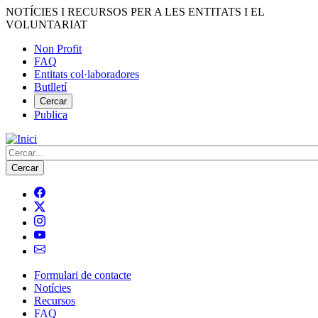
Vés
NOTÍCIES I RECURSOS PER A LES ENTITATS I EL
al
VOLUNTARIAT
contingut
Non Profit
FAQ
Menú
Entitats col·laboradores
del
Butlletí
compte
Cercar
Publica
d'usuari
Cerca
Formulari de contacte
Notícies
Navegació
Recursos
principal
FAQ