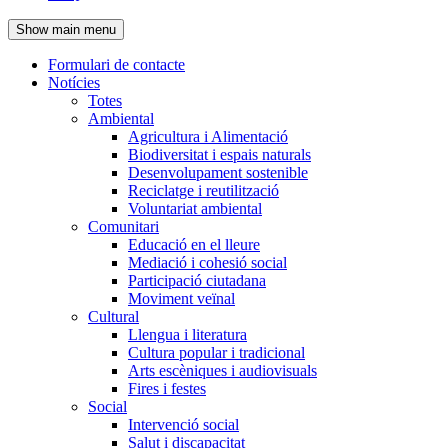
de
Show main menu
l'encapçalament
Formulari de contacte
Notícies
Navegació
Totes
principal
Ambiental
Agricultura i Alimentació
Biodiversitat i espais naturals
Desenvolupament sostenible
Reciclatge i reutilització
Voluntariat ambiental
Comunitari
Educació en el lleure
Mediació i cohesió social
Participació ciutadana
Moviment veïnal
Cultural
Llengua i literatura
Cultura popular i tradicional
Arts escèniques i audiovisuals
Fires i festes
Social
Intervenció social
Salut i discapacitat