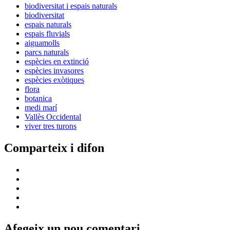
biodiversitat i espais naturals
biodiversitat
espais naturals
espais fluvials
aiguamolls
parcs naturals
espècies en extinció
espècies invasores
espècies exòtiques
flora
botanica
medi marí
Vallès Occidental
viver tres turons
Comparteix i difon
Afegeix un nou comentari