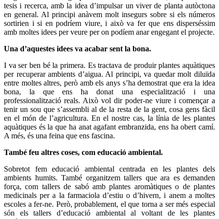
tesis i recerca, amb la idea d’impulsar un viver de planta autòctona
en general. Al principi anàvem molt insegurs sobre si els números
sortirien i si en podríem viure, i això va fer que ens disperséssim
amb moltes idees per veure per on podíem anar engegant el projecte.
Una d’aquestes idees va acabar sent la bona.
I va ser ben bé la primera. Es tractava de produir plantes aquàtiques
per recuperar ambients d’aigua. Al principi, va quedar molt diluïda
entre moltes altres, però amb els anys s’ha demostrat que era la idea
bona, la que ens ha donat una especialització i una
professionalització reals. Això vol dir poder-ne viure i començar a
tenir un sou que s’assembli al de la resta de la gent, cosa gens fàcil
en el món de l’agricultura. En el nostre cas, la línia de les plantes
aquàtiques és la que ha anat agafant embranzida, ens ha obert camí.
A més, és una feina que ens fascina.
També feu altres coses, com educació ambiental.
Sobretot fem educació ambiental centrada en les plantes dels
ambients humits. També organitzem tallers que ara es demanden
força, com tallers de sabó amb plantes aromàtiques o de plantes
medicinals per a la farmaciola d’estiu o d’hivern, i anem a moltes
escoles a fer-ne. Però, probablement, el que torna a ser més especial
són els tallers d’educació ambiental al voltant de les plantes