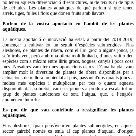
no tenen aquesta diferenciació d’estructures, ni de teixits ni de tipus
de cèl·lules. Les plantes aquàtiques de què parlem sí que tenen
arrels, tiges, fulles i flors que donen fruits amb llavors.
Parlem de la vostra aportació en l’àmbit de les plantes
aquàtiques.
La nostra aportació o innovació ha estat, a partir del 2018-2019,
començar a cultivar tot un seguit d’espècies submergides. Fins
aleshores, de plantes de ribera, com el lliri groc o alguns joncs, ja
se’n trobaven, però amb una oferta molt limitada, d’unes vuit o deu
espècies com a màxim entre lliris grocs, bogues, canyís i poca cosa
més. Nosaltres vam fer dues aportacions clares. D’una banda, vam
ampliar molt la diversitat de plantes de ribera disponibles per a
actuacions de millora ambiental al país, passant d'uns quants joncs a
moltes més espècies i multiplicant per tres o quatre aquesta
disponibilitat. I, sobretot, vam ser pioners a produir a escala tot un
grup de plantes autòctones de sota l’aigua, que, a l’engròs,
anomenem hidròfits.
Es pot dir que vau contribuir a ressignificar les plantes
aquàtiques.
Fins aleshores, quan pensàvem en plantes submergides, en aquest
sector gairebé només es tenia al cap plantes d’aquari, d’origen