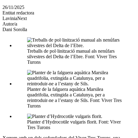
en
26/11/2025
altres
Entitat redactora
xarxes
LaviniaNext
socials
Autor/a
Dani Sorolla
Treballs de pol·linització manual als nenúfars
silvestres del Delta de l’Ebre. Font: Viver Tres
Turons
Planter de la falguera aquàtica Marsilea
quadrifolia, extingida a Catalunya, per a
reintroduir-ne a l’estany de Sils. Font: Viver Tres
Turons
Planter d’Hydrocotile vulgaris florit. Font: Viver
Tres Turons
Xerrem amb un dels cofundadors del Viver Tres Turons, una