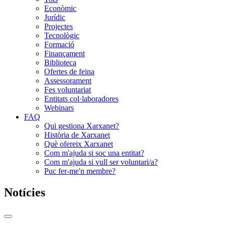
Econòmic
Jurídic
Projectes
Tecnològic
Formació
Finançament
Biblioteca
Ofertes de feina
Assessorament
Fes voluntariat
Entitats col·laboradores
Webinars
FAQ
Qui gestiona Xarxanet?
Història de Xarxanet
Què ofereix Xarxanet
Com m'ajuda si soc una entitat?
Com m'ajuda si vull ser voluntari/a?
Puc fer-me'n membre?
Notícies
Commutador