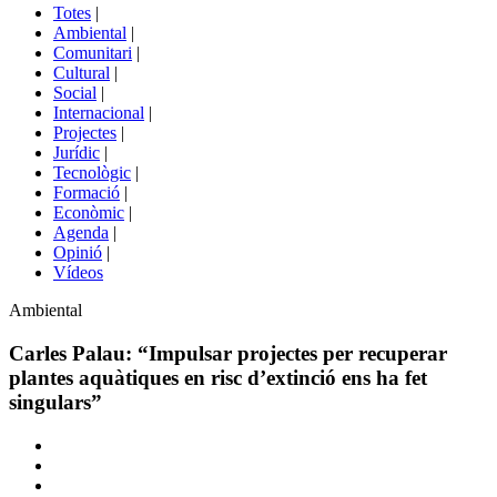
del
Totes
|
menú
Ambiental
|
de
Comunitari
|
portals
Cultural
|
Social
|
Internacional
|
Projectes
|
Jurídic
|
Tecnològic
|
Formació
|
Econòmic
|
Agenda
|
Opinió
|
Vídeos
Àmbit
Ambiental
de
la
Carles Palau: “Impulsar projectes per recuperar
notícia
plantes aquàtiques en risc d’extinció ens ha fet
singulars”
Comparteix
Compartir