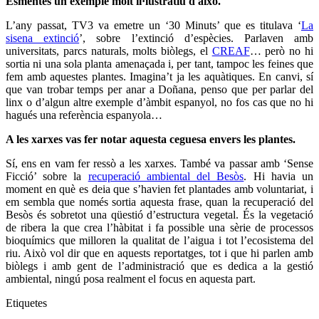
Esmentes un exemple molt il·lustratiu d'això.
L’any passat, TV3 va emetre un ‘30 Minuts’ que es titulava ‘
La
sisena extinció
’, sobre l’extinció d’espècies. Parlaven amb
universitats, parcs naturals, molts biòlegs, el
CREAF
… però no hi
sortia ni una sola planta amenaçada i, per tant, tampoc les feines que
fem amb aquestes plantes. Imagina’t ja les aquàtiques. En canvi, sí
que van trobar temps per anar a Doñana, penso que per parlar del
linx o d’algun altre exemple d’àmbit espanyol, no fos cas que no hi
hagués una referència espanyola…
A les xarxes vas fer notar aquesta ceguesa envers les plantes.
Sí, ens en vam fer ressò a les xarxes. També va passar amb ‘Sense
Ficció’ sobre la
recuperació ambiental del Besòs
. Hi havia un
moment en què es deia que s’havien fet plantades amb voluntariat, i
em sembla que només sortia aquesta frase, quan la recuperació del
Besòs és sobretot una qüestió d’estructura vegetal. És la vegetació
de ribera la que crea l’hàbitat i fa possible una sèrie de processos
bioquímics que milloren la qualitat de l’aigua i tot l’ecosistema del
riu. Això vol dir que en aquests reportatges, tot i que hi parlen amb
biòlegs i amb gent de l’administració que es dedica a la gestió
ambiental, ningú posa realment el focus en aquesta part.
Etiquetes