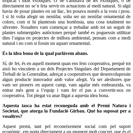
tropical i molt exòtiques. O bé s'abusava de les exòtiques, o bé
directament no se’n feia servir en actuacions al medi natural. Si algú
havia de posar plantes en un llac, les posava només a la vora i prou.
I si hi volia afegir un nenúfar, solia ser un nenúfar ornamental de
colors, com si hi plantessis una hortènsia, una cosa totalment no
silvestre. Nosaltres vam començar a treballar amb tot un seguit de
plantes submergides autòctones perquè també es poguessin utilitzar
dins l’aigua en projectes de millora ambiental, pensats com a medi
natural i no com si fossin un aquari ornamental.
És la idea bona de la qual parlàvem abans.
Sí, de fet, és en aquell moment quan ens fem cooperativa, perquè tot
això ho vinculem a un dels Projectes Singulars del Departament de
Treball de la Generalitat, adreçat a cooperatives que desenvolupessin
algun producte innovador amb valor afegit. Va ser aleshores que
vam ser pioners en aquest camp, vam agafar més embranzida, va
entrar més gent a l’equip i vam fer el pas a convertir-nos en
cooperativa. Tot plegat va anar lligat a aquesta idea bona.
Aquesta tasca ha estat reconeguda amb el Premi Natura i
Societat, que atorga la Fundació Girbau. Què ha suposat per a
vosaltres?
Aquest premi, tant pel reconeixement social com pel suport
econòmic, em porta directament a un moment molt concret, que és el