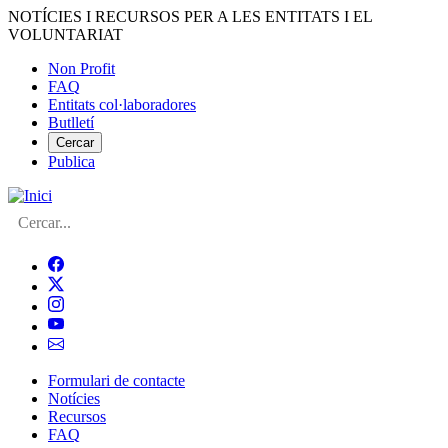
Vés
NOTÍCIES I RECURSOS PER A LES ENTITATS I EL
al
VOLUNTARIAT
contingut
Non Profit
FAQ
Menú
Entitats col·laboradores
del
Butlletí
compte
Cercar
Publica
d'usuari
Cerca
Formulari de contacte
Notícies
Navegació
Recursos
principal
FAQ