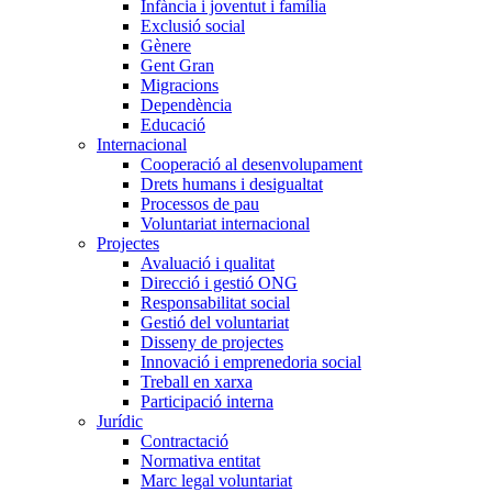
Infància i joventut i família
Exclusió social
Gènere
Gent Gran
Migracions
Dependència
Educació
Internacional
Cooperació al desenvolupament
Drets humans i desigualtat
Processos de pau
Voluntariat internacional
Projectes
Avaluació i qualitat
Direcció i gestió ONG
Responsabilitat social
Gestió del voluntariat
Disseny de projectes
Innovació i emprenedoria social
Treball en xarxa
Participació interna
Jurídic
Contractació
Normativa entitat
Marc legal voluntariat