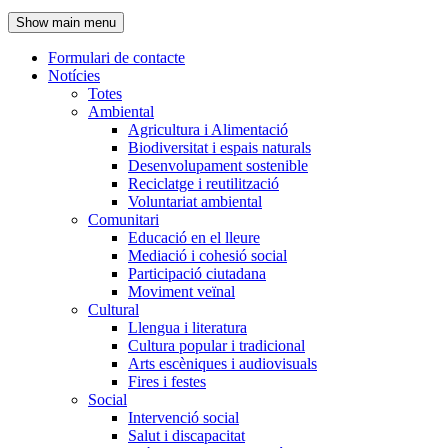
de
Show main menu
l'encapçalament
Formulari de contacte
Notícies
Navegació
Totes
principal
Ambiental
Agricultura i Alimentació
Biodiversitat i espais naturals
Desenvolupament sostenible
Reciclatge i reutilització
Voluntariat ambiental
Comunitari
Educació en el lleure
Mediació i cohesió social
Participació ciutadana
Moviment veïnal
Cultural
Llengua i literatura
Cultura popular i tradicional
Arts escèniques i audiovisuals
Fires i festes
Social
Intervenció social
Salut i discapacitat