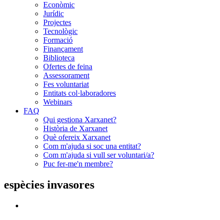
Econòmic
Jurídic
Projectes
Tecnològic
Formació
Finançament
Biblioteca
Ofertes de feina
Assessorament
Fes voluntariat
Entitats col·laboradores
Webinars
FAQ
Qui gestiona Xarxanet?
Història de Xarxanet
Què ofereix Xarxanet
Com m'ajuda si soc una entitat?
Com m'ajuda si vull ser voluntari/a?
Puc fer-me'n membre?
espècies invasores