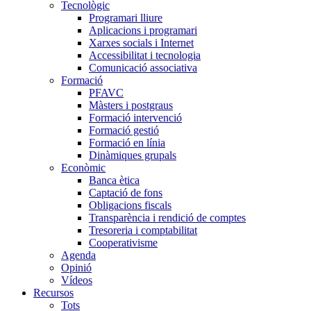
Tecnològic
Programari lliure
Aplicacions i programari
Xarxes socials i Internet
Accessibilitat i tecnologia
Comunicació associativa
Formació
PFAVC
Màsters i postgraus
Formació intervenció
Formació gestió
Formació en línia
Dinàmiques grupals
Econòmic
Banca ètica
Captació de fons
Obligacions fiscals
Transparència i rendició de comptes
Tresoreria i comptabilitat
Cooperativisme
Agenda
Opinió
Vídeos
Recursos
Tots