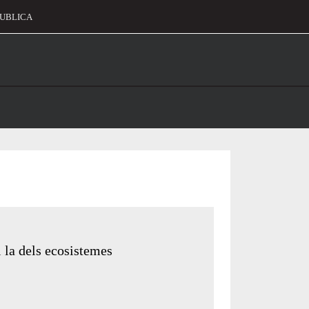
UBLICA
alament
 la dels ecosistemes