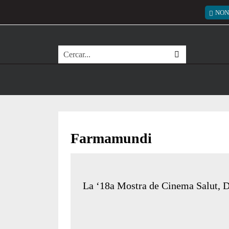
Vés al contingut
Menú
NON
Cerca
Farmamundi
La ‘18a Mostra de Cinema Salut, Dr