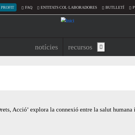
 del compte d'usuari
 PROFIT
FAQ
ENTITATS COL·LABORADORES
BUTLLETÍ
P
Navegació principal de l'encapç
notícies
recursos
Show main menu
ets, Acció’ explora la connexió entre la salut humana i