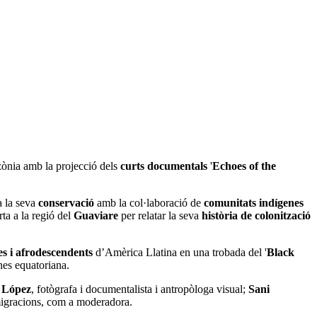
azònia amb la projecció dels
curts documentals
'
Echoes of the
a la seva
conservació
amb la col·laboració de
comunitats indígenes
rta a la regió del
Guaviare
per relatar la seva
història de colonització
es i afrodescendents
d’Amèrica Llatina en una trobada del '
Black
es equatoriana.
 López
, fotògrafa i documentalista i antropòloga visual;
Sani
 migracions, com a moderadora.