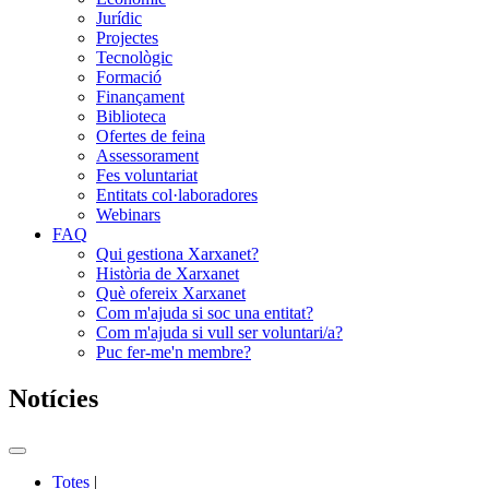
Jurídic
Projectes
Tecnològic
Formació
Finançament
Biblioteca
Ofertes de feina
Assessorament
Fes voluntariat
Entitats col·laboradores
Webinars
FAQ
Qui gestiona Xarxanet?
Història de Xarxanet
Què ofereix Xarxanet
Com m'ajuda si soc una entitat?
Com m'ajuda si vull ser voluntari/a?
Puc fer-me'n membre?
Notícies
Commutador
del
Totes
|