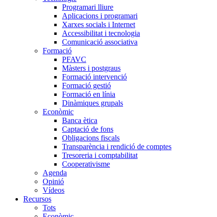
Programari lliure
Aplicacions i programari
Xarxes socials i Internet
Accessibilitat i tecnologia
Comunicació associativa
Formació
PFAVC
Màsters i postgraus
Formació intervenció
Formació gestió
Formació en línia
Dinàmiques grupals
Econòmic
Banca ètica
Captació de fons
Obligacions fiscals
Transparència i rendició de comptes
Tresoreria i comptabilitat
Cooperativisme
Agenda
Opinió
Vídeos
Recursos
Tots
Econòmic