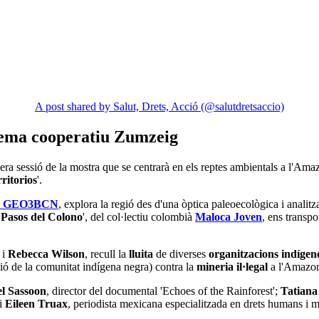
A post shared by Salut, Drets, Acció (@salutdretsaccio)
inema cooperatiu Zumzeig
mera sessió de la mostra que se centrarà en els reptes ambientals a l'Am
rritorios
'.
ó
GEO3BCN
, explora la regió des d'una òptica paleoecològica i analitz
 Pasos del Colono
', del col·lectiu colombià
Maloca Joven
, ens transpo
e
i
Rebecca Wilson
, recull la
lluita
de diverses
organitzacions indígen
ió de la comunitat indígena negra) contra la
mineria il·legal
a l'Amazon
l Sassoon
, director del documental 'Echoes of the Rainforest';
Tatiana
 i
Eileen Truax
, periodista mexicana especialitzada en drets humans i