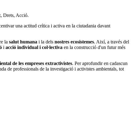
, Drets, Acció.
tivar una actitud crítica i activa en la ciutadania davant
re la
salut humana
i la dels
nostres ecosistemes
. Així, a través del
ó
i
acció individual i col·lectiva
en la construcció d'un futur més
ental de les empreses extractivistes
. Per aprofundir en cadascun
a de professionals de la investigació i activistes ambientals, tot