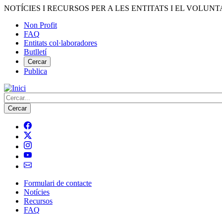
Vés
NOTÍCIES I RECURSOS PER A LES ENTITATS I EL VOLUNT
al
Non Profit
contingut
FAQ
Menú
Entitats col·laboradores
del
Butlletí
compte
Cercar
Publica
d'usuari
Cerca
Formulari de contacte
Notícies
Navegació
Recursos
principal
FAQ
de