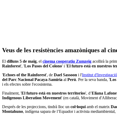
Veus de les resistències amazòniques al c
El
dilluns 5 de maig
, el
cinema cooperatiu Zumzeig
acollirà la pri
Rainforest
', '
Los Pasos del Colono
' i '
El futuro está en nuestros te
'
Echoes of the Rainforest
', de
Dael Sassoon
i l'
Institut d'Investigaci
del Parc Nacional Pacaya-Samiria
al
Perú
. Per la seva banda, '
Los
i els efectes sobre l'ecosistema.
Finalment, '
El futuro está en nuestros territorios
', d’
Eliana Lafon
Indigenous Liberation Movement
' (en català, Moviment d'Alliberac
Després de les projeccions, tindrà lloc un
col·loqui
amb el mateix
Dae
Montahuno
, indígena sapara de l’Equador i activista mediambiental,