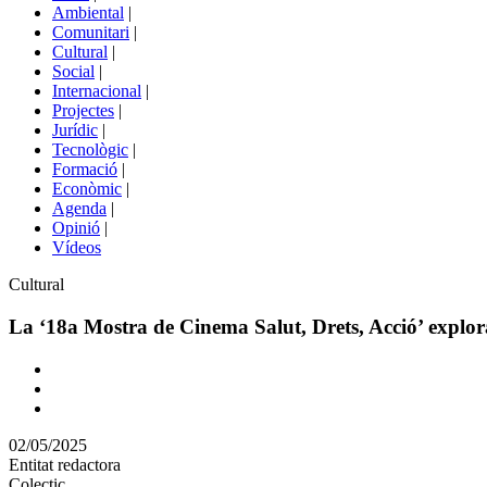
menú
Ambiental
|
de
Comunitari
|
portals
Cultural
|
Social
|
Internacional
|
Projectes
|
Jurídic
|
Tecnològic
|
Formació
|
Econòmic
|
Agenda
|
Opinió
|
Vídeos
Àmbit
Cultural
de
la
La ‘18a Mostra de Cinema Salut, Drets, Acció’ explora
notícia
Comparteix
Compartir
en
02/05/2025
altres
Entitat redactora
xarxes
Colectic
socials