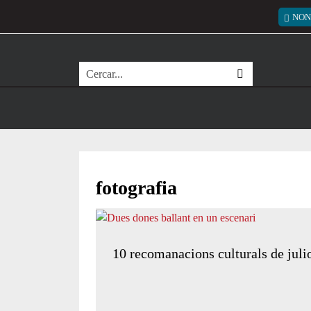
Vés al contingut
Menú
NON
Cerca
fotografia
10 recomanacions culturals de julio