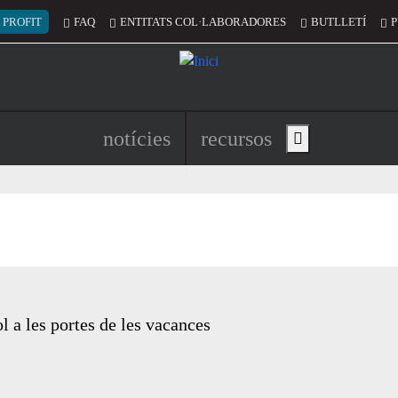
 del compte d'usuari
 PROFIT
FAQ
ENTITATS COL·LABORADORES
BUTLLETÍ
P
Navegació principal de l'encapç
notícies
recursos
Show main menu
l a les portes de les vacances