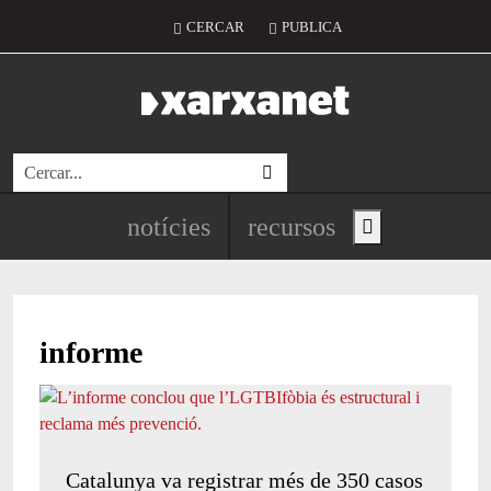
Vés al contingut
Menú del compte d'usuari
CERCAR
PUBLICA
Cerca
Navegació principal de l'encapç
notícies
recursos
Show main menu
informe
Catalunya va registrar més de 350 casos