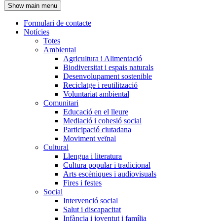
Show main menu
l'encapçalament
Formulari de contacte
Notícies
Navegació
Totes
principal
Ambiental
Agricultura i Alimentació
Biodiversitat i espais naturals
Desenvolupament sostenible
Reciclatge i reutilització
Voluntariat ambiental
Comunitari
Educació en el lleure
Mediació i cohesió social
Participació ciutadana
Moviment veïnal
Cultural
Llengua i literatura
Cultura popular i tradicional
Arts escèniques i audiovisuals
Fires i festes
Social
Intervenció social
Salut i discapacitat
Infància i joventut i família