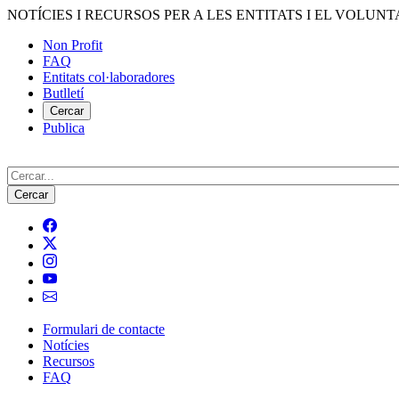
Vés
NOTÍCIES I RECURSOS PER A LES ENTITATS I EL VOLUNT
al
Non Profit
contingut
FAQ
Menú
Entitats col·laboradores
del
Butlletí
compte
Cercar
Publica
d'usuari
Cerca
Formulari de contacte
Notícies
Navegació
Recursos
principal
FAQ
de