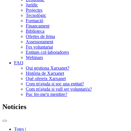
Jurídic
Projectes
Tecnològic
Formació
Finançament
Biblioteca
Ofertes de feina
Assessorament
Fes voluntariat
Entitats col·laboradores
Webinars
FAQ
Qui gestiona Xarxanet?
Història de Xarxanet
Què ofereix Xarxanet
Com m'ajuda si soc una entitat?
Com m'ajuda si vull ser voluntari/a?
Puc fer-me'n membre?
Notícies
Commutador
del
Totes
|