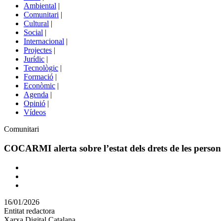
menú
Ambiental
|
de
Comunitari
|
portals
Cultural
|
Social
|
Internacional
|
Projectes
|
Jurídic
|
Tecnològic
|
Formació
|
Econòmic
|
Agenda
|
Opinió
|
Vídeos
Àmbit
Comunitari
de
la
COCARMI alerta sobre l’estat dels drets de les person
notícia
Comparteix
Compartir
en
16/01/2026
altres
Entitat redactora
xarxes
Xarxa Digital Catalana
socials