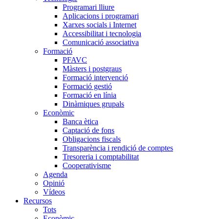
Programari lliure
Aplicacions i programari
Xarxes socials i Internet
Accessibilitat i tecnologia
Comunicació associativa
Formació
PFAVC
Màsters i postgraus
Formació intervenció
Formació gestió
Formació en línia
Dinàmiques grupals
Econòmic
Banca ètica
Captació de fons
Obligacions fiscals
Transparència i rendició de comptes
Tresoreria i comptabilitat
Cooperativisme
Agenda
Opinió
Vídeos
Recursos
Tots
Econòmic