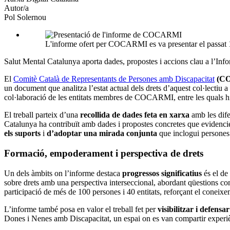
Autor/a
Pol Solernou
L'informe ofert per COCARMI es va presentar el passat 
Salut Mental Catalunya aporta dades, propostes i accions clau a l’In
El
Comitè Català de Representants de Persones amb Discapacitat
(C
un document que analitza l’estat actual dels drets d’aquest col·lectiu
col·laboració de les entitats membres de COCARMI, entre les quals h
El treball parteix d’una
recollida de dades feta en xarxa
amb les dife
Catalunya ha contribuït amb dades i propostes concretes que evidencie
els suports
i
d’adoptar una mirada conjunta
que inclogui persones 
Formació, empoderament i perspectiva de drets
Un dels àmbits on l’informe destaca
progressos significatius
és el de 
sobre drets amb una perspectiva interseccional, abordant qüestions com
participació de més de 100 persones i 40 entitats, reforçant el conei
L’informe també posa en valor el treball fet per
visibilitzar i defensa
Dones i Nenes amb Discapacitat, un espai on es van compartir experiènc