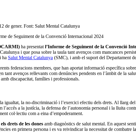
12 de gener. Font: Salut Mental Catalunya
forme de Seguiment de la Convenció Internacional 2024
OCARMI)
ha presentat
l’Informe de Seguiment de la Convenció Inte
 a Catalunya i que posa sobre la taula tant avenços com mancances persist
i ha
Salut Mental Catalunya
(SMC), i amb el suport del Departament de 
rents federacions membres, que han aportat informació específica sobre 
n tant avenços rellevants com denúncies pendents en l’àmbit de la salut
amb discapacitat, famílies i professionals.
la igualtat, la no-discriminació i l’exercici efectiu dels drets. Al llarg
 l’accés a la justícia, la defensa de l’autonomia personal i la lluita co
xement col·lectiu com a eina d’empoderament.
r els drets de les dones
amb diagnòstics de salut mental. En aquest senti
ies en primera persona i es va reivindicar la necessitat de combatre la