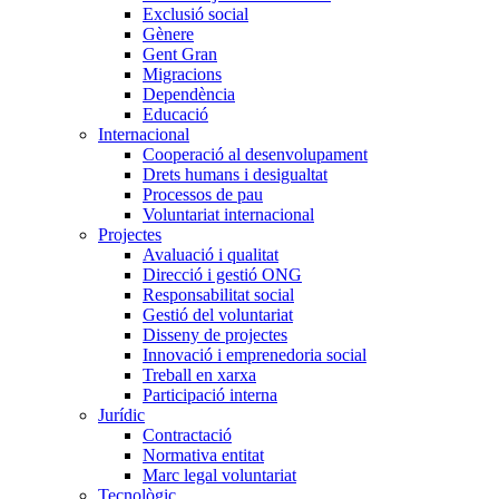
Exclusió social
Gènere
Gent Gran
Migracions
Dependència
Educació
Internacional
Cooperació al desenvolupament
Drets humans i desigualtat
Processos de pau
Voluntariat internacional
Projectes
Avaluació i qualitat
Direcció i gestió ONG
Responsabilitat social
Gestió del voluntariat
Disseny de projectes
Innovació i emprenedoria social
Treball en xarxa
Participació interna
Jurídic
Contractació
Normativa entitat
Marc legal voluntariat
Tecnològic