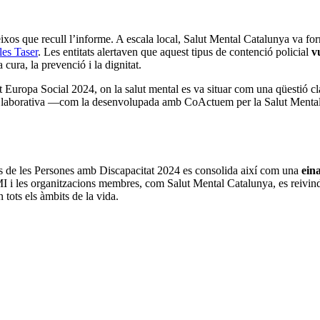
eixos que recull l’informe. A escala local, Salut Mental Catalunya va fo
les Taser
. Les entitats alertaven que aquest tipus de contenció policial
v
ura, la prevenció i la dignitat.
t Europa Social 2024, on la salut mental es va situar com una qüestió 
ol·laborativa —com la desenvolupada amb CoActuem per la Salut Mental— i
s de les Persones amb Discapacitat 2024 es consolida així com una
eina
 i les organitzacions membres, com Salut Mental Catalunya, es reivindi
 tots els àmbits de la vida.