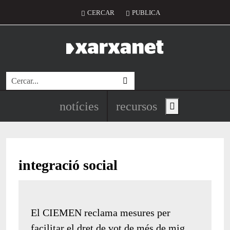
Vés al contingut
Menú del compte d'usuari
CERCAR
PUBLICA
Cerca
Navegació principal de l'encapç
notícies
recursos
Show main menu
integració social
El CIEMEN reclama mesures per
facilitar el dret de vot de més de mig