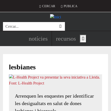
Vés al contingut
Menú del compte d'usuari
CERCAR
PUBLICA
Cerca
Navegació principal de l'encapç
notícies
recursos
Show main menu
lesbianes
Arrenquen les enquestes per identificar
les desigualtats en salut de dones
lesbianes i bisexuals