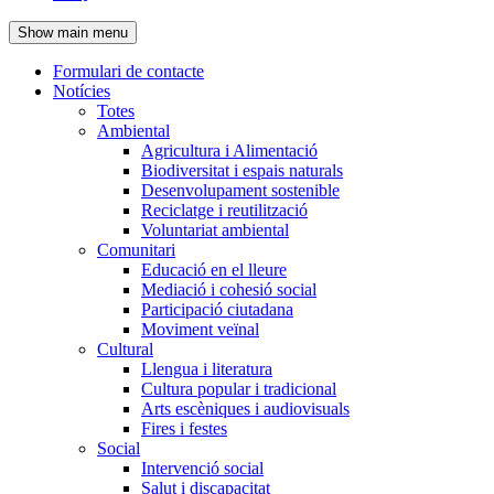
de
Show main menu
l'encapçalament
Formulari de contacte
Notícies
Navegació
Totes
principal
Ambiental
Agricultura i Alimentació
Biodiversitat i espais naturals
Desenvolupament sostenible
Reciclatge i reutilització
Voluntariat ambiental
Comunitari
Educació en el lleure
Mediació i cohesió social
Participació ciutadana
Moviment veïnal
Cultural
Llengua i literatura
Cultura popular i tradicional
Arts escèniques i audiovisuals
Fires i festes
Social
Intervenció social
Salut i discapacitat