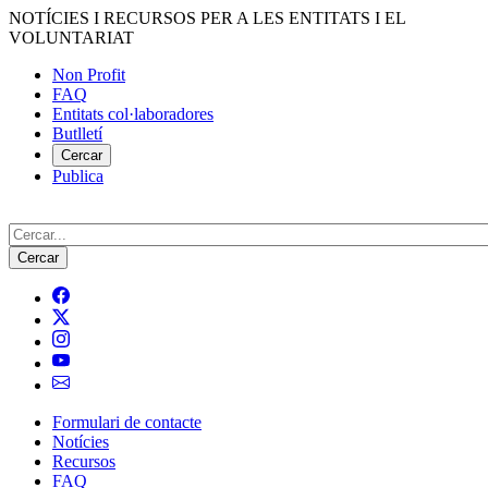
Vés
NOTÍCIES I RECURSOS PER A LES ENTITATS I EL
al
VOLUNTARIAT
contingut
Non Profit
FAQ
Menú
Entitats col·laboradores
del
Butlletí
compte
Cercar
Publica
d'usuari
Cerca
Formulari de contacte
Notícies
Navegació
Recursos
principal
FAQ