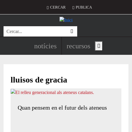
Vés al contingut
Menú del compte d'usuari
CERCAR
PUBLICA
Cerca
Navegació principal de l'encapç
notícies
recursos
Show main menu
lluisos de gracia
Quan pensem en el futur dels ateneus