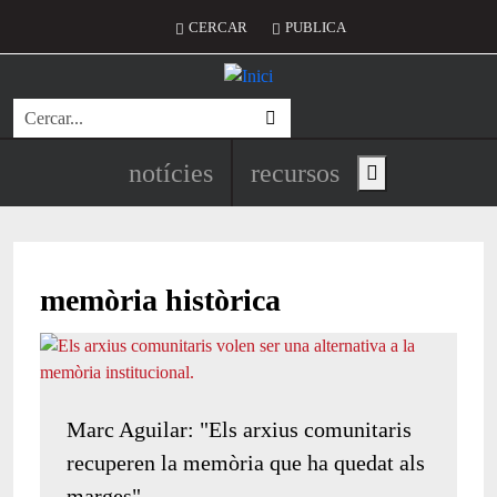
Vés al contingut
Menú del compte d'usuari
CERCAR
PUBLICA
Cerca
Navegació principal de l'encapç
notícies
recursos
Show main menu
memòria històrica
Marc Aguilar: "Els arxius comunitaris
recuperen la memòria que ha quedat als
marges"