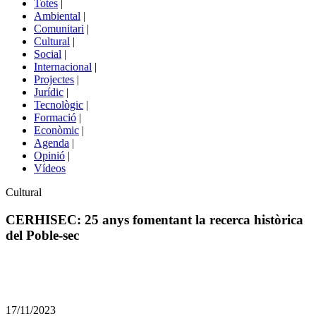
Totes
|
menú
Ambiental
|
de
Comunitari
|
portals
Cultural
|
Social
|
Internacional
|
Projectes
|
Jurídic
|
Tecnològic
|
Formació
|
Econòmic
|
Agenda
|
Opinió
|
Vídeos
Àmbit
Cultural
de
la
CERHISEC: 25 anys fomentant la recerca històrica
notícia
del Poble-sec
Comparteix
Compartir
en
17/11/2023