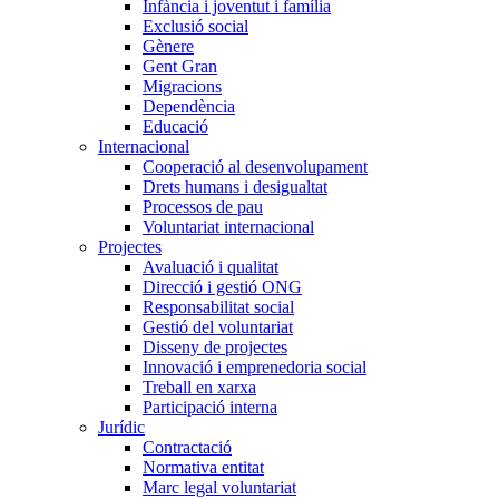
Infància i joventut i família
Exclusió social
Gènere
Gent Gran
Migracions
Dependència
Educació
Internacional
Cooperació al desenvolupament
Drets humans i desigualtat
Processos de pau
Voluntariat internacional
Projectes
Avaluació i qualitat
Direcció i gestió ONG
Responsabilitat social
Gestió del voluntariat
Disseny de projectes
Innovació i emprenedoria social
Treball en xarxa
Participació interna
Jurídic
Contractació
Normativa entitat
Marc legal voluntariat