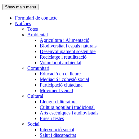
de
Show main menu
l'encapçalament
Formulari de contacte
Notícies
Navegació
Totes
principal
Ambiental
Agricultura i Alimentació
Biodiversitat i espais naturals
Desenvolupament sostenible
Reciclatge i reutilització
Voluntariat ambiental
Comunitari
Educació en el lleure
Mediació i cohesió social
Participació ciutadana
Moviment veïnal
Cultural
Llengua i literatura
Cultura popular i tradicional
Arts escèniques i audiovisuals
Fires i festes
Social
Intervenció social
Salut i discapacitat