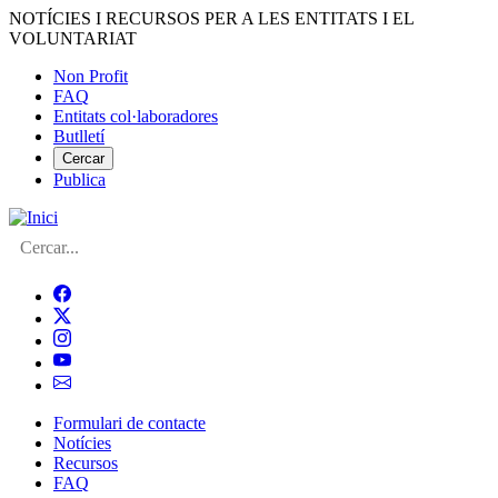
Vés
NOTÍCIES I RECURSOS PER A LES ENTITATS I EL
al
VOLUNTARIAT
contingut
Non Profit
FAQ
Menú
Entitats col·laboradores
del
Butlletí
compte
Cercar
Publica
d'usuari
Cerca
Formulari de contacte
Notícies
Navegació
Recursos
principal
FAQ