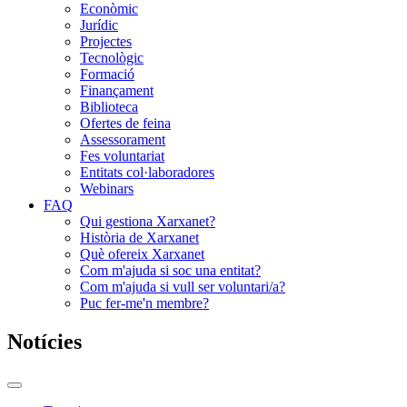
Econòmic
Jurídic
Projectes
Tecnològic
Formació
Finançament
Biblioteca
Ofertes de feina
Assessorament
Fes voluntariat
Entitats col·laboradores
Webinars
FAQ
Qui gestiona Xarxanet?
Història de Xarxanet
Què ofereix Xarxanet
Com m'ajuda si soc una entitat?
Com m'ajuda si vull ser voluntari/a?
Puc fer-me'n membre?
Notícies
Commutador
del