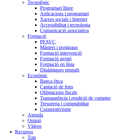
Tecnològic
Programari lliure
Aplicacions i programari
Xarxes socials i Internet
Accessibilitat i tecnologia
Comunicació associativa
Formació
PFAVC
Màsters i postgraus
Formació intervenció
Formació gestió
Formació en línia
Dinàmiques grupals
Econòmic
Banca ètica
Captació de fons
Obligacions fiscals
Transparència i rendició de comptes
Tresoreria i comptabilitat
Cooperativisme
Agenda
Opinió
Vídeos
Recursos
Tots