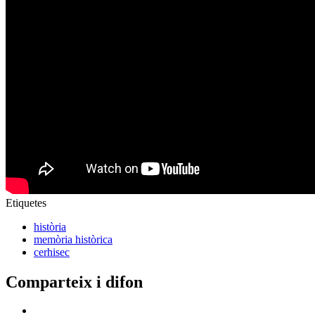
Etiquetes
història
memòria històrica
cerhisec
Comparteix i difon