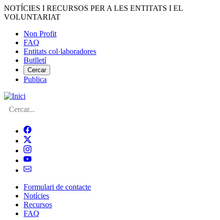
Vés
NOTÍCIES I RECURSOS PER A LES ENTITATS I EL
al
VOLUNTARIAT
contingut
Non Profit
FAQ
Menú
Entitats col·laboradores
del
Butlletí
compte
Cercar
Publica
d'usuari
Cerca
Formulari de contacte
Notícies
Navegació
Recursos
principal
FAQ