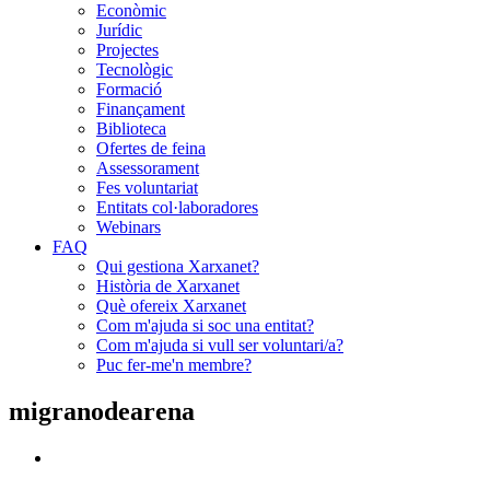
Econòmic
Jurídic
Projectes
Tecnològic
Formació
Finançament
Biblioteca
Ofertes de feina
Assessorament
Fes voluntariat
Entitats col·laboradores
Webinars
FAQ
Qui gestiona Xarxanet?
Història de Xarxanet
Què ofereix Xarxanet
Com m'ajuda si soc una entitat?
Com m'ajuda si vull ser voluntari/a?
Puc fer-me'n membre?
migranodearena