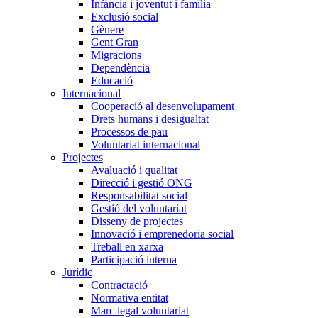
Infància i joventut i família
Exclusió social
Gènere
Gent Gran
Migracions
Dependència
Educació
Internacional
Cooperació al desenvolupament
Drets humans i desigualtat
Processos de pau
Voluntariat internacional
Projectes
Avaluació i qualitat
Direcció i gestió ONG
Responsabilitat social
Gestió del voluntariat
Disseny de projectes
Innovació i emprenedoria social
Treball en xarxa
Participació interna
Jurídic
Contractació
Normativa entitat
Marc legal voluntariat