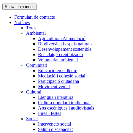
de
Show main menu
l'encapçalament
Formulari de contacte
Notícies
Navegació
Totes
principal
Ambiental
Agricultura i Alimentació
Biodiversitat i espais naturals
Desenvolupament sostenible
Reciclatge i reutilització
Voluntariat ambiental
Comunitari
Educació en el lleure
Mediació i cohesió social
Participació ciutadana
Moviment veïnal
Cultural
Llengua i literatura
Cultura popular i tradicional
Arts escèniques i audiovisuals
Fires i festes
Social
Intervenció social
Salut i discapacitat