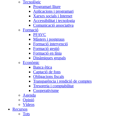
Tecnològic
Programari lliure
Aplicacions i programari
Xarxes socials i Internet
Accessibilitat i tecnologia
Comunicació associativa
Formació
PFAVC
Màsters i postgraus
Formació intervenció
Formació gestió
Formació en línia
Dinàmiques grupals
Econòmic
Banca ètica
Captació de fons
Obligacions fiscals
Transparència i rendició de comptes
Tresoreria i comptabilitat
Cooperativisme
Agenda
Opinió
Vídeos
Recursos
Tots