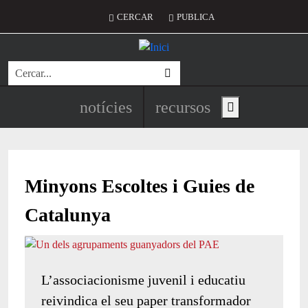
Vés al contingut
Menú del compte d'usuari
CERCAR
PUBLICA
Cerca
Navegació principal de l'encapç
notícies
recursos
Show main menu
Minyons Escoltes i Guies de
Catalunya
L’associacionisme juvenil i educatiu
reivindica el seu paper transformador