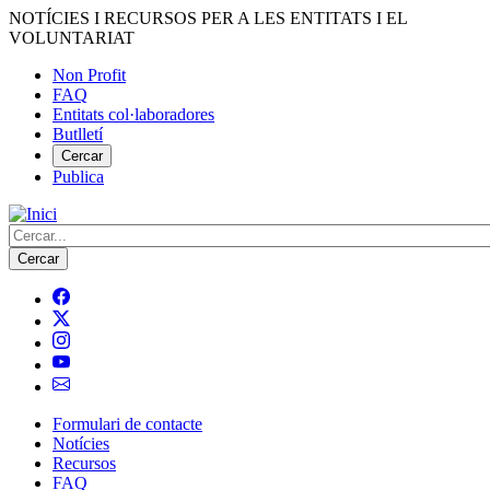
Vés
NOTÍCIES I RECURSOS PER A LES ENTITATS I EL
al
VOLUNTARIAT
contingut
Non Profit
FAQ
Menú
Entitats col·laboradores
del
Butlletí
compte
Cercar
Publica
d'usuari
Cerca
Formulari de contacte
Notícies
Navegació
Recursos
principal
FAQ