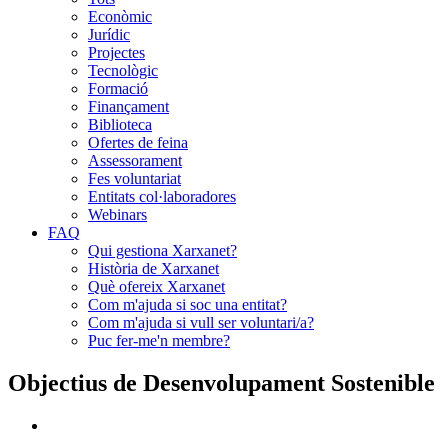
Econòmic
Jurídic
Projectes
Tecnològic
Formació
Finançament
Biblioteca
Ofertes de feina
Assessorament
Fes voluntariat
Entitats col·laboradores
Webinars
FAQ
Qui gestiona Xarxanet?
Història de Xarxanet
Què ofereix Xarxanet
Com m'ajuda si soc una entitat?
Com m'ajuda si vull ser voluntari/a?
Puc fer-me'n membre?
Objectius de Desenvolupament Sostenible