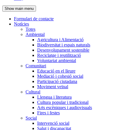
de
Show main menu
l'encapçalament
Formulari de contacte
Notícies
Navegació
Totes
principal
Ambiental
Agricultura i Alimentació
Biodiversitat i espais naturals
Desenvolupament sostenible
Reciclatge i reutilització
Voluntariat ambiental
Comunitari
Educació en el lleure
Mediació i cohesió social
Participació ciutadana
Moviment veïnal
Cultural
Llengua i literatura
Cultura popular i tradicional
Arts escèniques i audiovisuals
Fires i festes
Social
Intervenció social
Salut i discapacitat