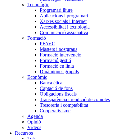
Tecnològic
Programari lliure
Aplicacions i programari
Xarxes socials i Internet
Accessibilitat i tecnologia
Comunicació associativa
Formació
PFAVC
Màsters i postgraus
Formació intervenció
Formació gestió
Formació en línia
Dinàmiques grupals
Econòmic
Banca ètica
Captació de fons
Obligacions fiscals
Transparència i rendició de comptes
Tresoreria i comptabilitat
Cooperativisme
Agenda
Opinió
Vídeos
Recursos
Tots