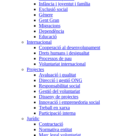
Infància i joventut i família
Exclusió social
Gènere
Gent Gran
Migracions
Dependència
Educació
Internacional
Cooperació al desenvolupament
Drets humans i desigualtat
Processos de pau
Voluntariat internacional
Projectes
Avaluació i qualitat
Direcció i gestió ONG
Responsabilitat social
Gestió del voluntariat
Disseny de projectes
Innovació i emprenedoria social
Treball en xarxa
Participació interna
Jurídic
Contractació
Normativa entitat
Marc legal voluntariat