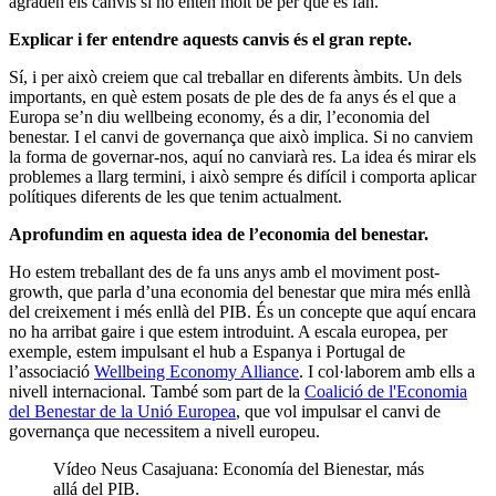
agraden els canvis si no entén molt bé per què es fan.
Explicar i fer entendre aquests canvis és el gran repte.
Sí, i per això creiem que cal treballar en diferents àmbits. Un dels
importants, en què estem posats de ple des de fa anys és el que a
Europa se’n diu wellbeing economy, és a dir, l’economia del
benestar. I el canvi de governança que això implica. Si no canviem
la forma de governar-nos, aquí no canviarà res. La idea és mirar els
problemes a llarg termini, i això sempre és difícil i comporta aplicar
polítiques diferents de les que tenim actualment.
Aprofundim en aquesta idea de l’economia del benestar.
Ho estem treballant des de fa uns anys amb el moviment post-
growth, que parla d’una economia del benestar que mira més enllà
del creixement i més enllà del PIB. És un concepte que aquí encara
no ha arribat gaire i que estem introduint. A escala europea, per
exemple, estem impulsant el hub a Espanya i Portugal de
l’associació
Wellbeing Economy Alliance
. I col·laborem amb ells a
nivell internacional. També som part de la
Coalició de l'Economia
del Benestar de la Unió Europea
, que vol impulsar el canvi de
governança que necessitem a nivell europeu.
Vídeo Neus Casajuana: Economía del Bienestar, más
allá del PIB.