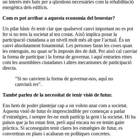
un interès més baix per a qüestions necessàries com la rehabilitació
energètica dels edificis.
Com es pot arribar a aquesta economia del benestar?
Un pilar bàsic és tenir clar que qualsevol canvi important no es pot
fer si no tens la societat al teu costat. Això implica posar la
participació ciutadana a un nivell molt més alt que l’actual. És un
canvi absolutament fonamental. Les persones faran les coses quan
les entenguin, no quan se’ls imposin des de dalt. Per això cal canviar
la forma de participar i la forma de governar, i aquí entrarien eines
com les assemblees ciutadanes i altres mecanismes de participació
directa.
"Si no canviem la forma de governar-nos, aquí no
canviarà res".
També parleu de la necessitat de tenir visió de futur.
Ens hem de poder plantejar cap a on volem anar com a societat.
Aquesta visió de futur és imprescindible per començar a parlar
d’estratègies, i sempre fer-ne molt partícip la gent i la societat. Hi ha
països que ja ho estan fent, però aquí encara no en tenim gaire
pràctica. Si aconseguim tenir clares les estratègies de futur, es
convertiran en plans i acabaran en polítiques concretes.