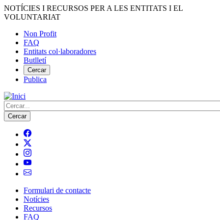
Vés
NOTÍCIES I RECURSOS PER A LES ENTITATS I EL
al
VOLUNTARIAT
contingut
Non Profit
FAQ
Menú
Entitats col·laboradores
del
Butlletí
compte
Cercar
Publica
d'usuari
Cerca
Formulari de contacte
Notícies
Navegació
Recursos
principal
FAQ