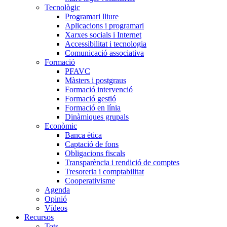
Tecnològic
Programari lliure
Aplicacions i programari
Xarxes socials i Internet
Accessibilitat i tecnologia
Comunicació associativa
Formació
PFAVC
Màsters i postgraus
Formació intervenció
Formació gestió
Formació en línia
Dinàmiques grupals
Econòmic
Banca ètica
Captació de fons
Obligacions fiscals
Transparència i rendició de comptes
Tresoreria i comptabilitat
Cooperativisme
Agenda
Opinió
Vídeos
Recursos
Tots