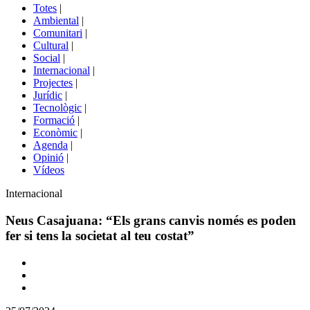
del
Totes
|
menú
Ambiental
|
de
Comunitari
|
portals
Cultural
|
Social
|
Internacional
|
Projectes
|
Jurídic
|
Tecnològic
|
Formació
|
Econòmic
|
Agenda
|
Opinió
|
Vídeos
Àmbit
Internacional
de
la
Neus Casajuana: “Els grans canvis només es poden
notícia
fer si tens la societat al teu costat”
Comparteix
Compartir
en