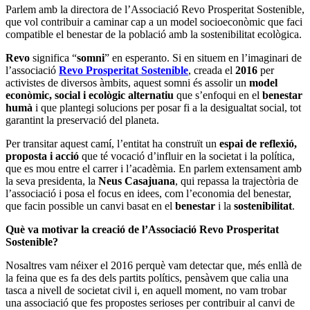
Parlem amb la directora de l’Associació Revo Prosperitat Sostenible,
que vol contribuir a caminar cap a un model socioeconòmic que faci
compatible el benestar de la població amb la sostenibilitat ecològica.
Revo
significa “
somni
” en esperanto. Si en situem en l’imaginari de
l’associació
Revo Prosperitat Sostenible
, creada el
2016
per
activistes de diversos àmbits, aquest somni és assolir un
model
econòmic, social i ecològic alternatiu
que s’enfoqui en el
benestar
humà
i que plantegi solucions per posar fi a la desigualtat social, tot
garantint la preservació del planeta.
Per transitar aquest camí, l’entitat ha construït un
espai de reflexió,
proposta i acció
que té vocació d’influir en la societat i la política,
que es mou entre el carrer i l’acadèmia. En parlem extensament amb
la seva presidenta, la
Neus Casajuana
, qui repassa la trajectòria de
l’associació i posa el focus en idees, com l’economia del benestar,
que facin possible un canvi basat en el
benestar
i la
sostenibilitat
.
Què va motivar la creació de l’Associació Revo Prosperitat
Sostenible?
Nosaltres vam néixer el 2016 perquè vam detectar que, més enllà de
la feina que es fa des dels partits polítics, pensàvem que calia una
tasca a nivell de societat civil i, en aquell moment, no vam trobar
una associació que fes propostes serioses per contribuir al canvi de