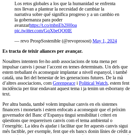
Los retos globales a los que la humanidad se enfrenta
nos llevan a plantear la necesidad de cambiar la
narrativa sobre qué significa progreso y a un cambio en
la gobernanza para poder
avanzar
https://t.co/mbnEb2H0oa
pic.twitter.com/GqXbeQO0IE
— revo ProspSostenible (@revoprosost)
May 1, 2024
Es tracta de teixir aliances per avançar.
Nosaltres intentem fer-ho amb associacions de tota mena per
impulsar canvis i posar l’accent en temes determinats. Un dels que
estem treballant és aconseguir implantar a nivell espanyol, i també
català, una llei del benestar de les generacions futures. De la mà
d’altres associacions, com
Greenpeace
i
Political Watch
, estem fent
incidència per tirar endavant aquest tema i ja tenim un esborrany de
text.
Per altra banda, també volem impulsar canvis en els sistemes
financers i monetaris i estem enfocats a aconseguir que el pròxim
governador del Banc d’Espanya tingui sensibilitat i criteri en
qüestions que requereixen canvis com el tema ambiental o
l’energètic. La idea és ajudar i facilitar que fer aquests canvis sigui
més factible, per exemple, fent que els bancs donin línies de crèdit a