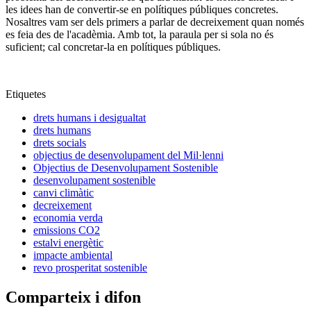
les idees han de convertir-se en polítiques públiques concretes.
Nosaltres vam ser dels primers a parlar de decreixement quan només
es feia des de l'acadèmia. Amb tot, la paraula per si sola no és
suficient; cal concretar-la en polítiques públiques.
Etiquetes
drets humans i desigualtat
drets humans
drets socials
objectius de desenvolupament del Mil·lenni
Objectius de Desenvolupament Sostenible
desenvolupament sostenible
canvi climàtic
decreixement
economia verda
emissions CO2
estalvi energètic
impacte ambiental
revo prosperitat sostenible
Comparteix i difon