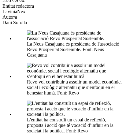
25/07/2024
altres
Entitat redactora
xarxes
LaviniaNext
socials
Autor/a
Dani Sorolla
La Neus Casajuana és presidenta de l'associació
Revo Prosperitat Sostenible. Font: Neus
Casajuana
Revo vol contribuir a assolir un model econòmic,
social i ecològic alternatiu que s’enfoqui en el
benestar humà. Font: Revo
L'entitat ha construït un espai de reflexió,
proposta i acció que té vocació d’influir en la
societat i la política. Font: Revo