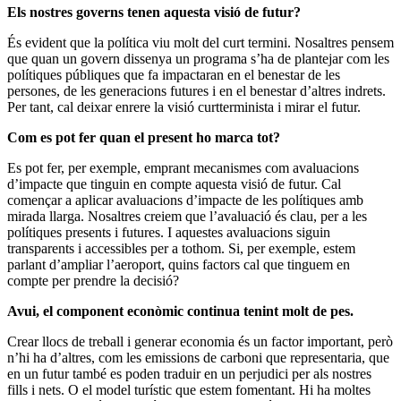
Els nostres governs tenen aquesta visió de futur?
És evident que la política viu molt del curt termini. Nosaltres pensem
que quan un govern dissenya un programa s’ha de plantejar com les
polítiques públiques que fa impactaran en el benestar de les
persones, de les generacions futures i en el benestar d’altres indrets.
Per tant, cal deixar enrere la visió curtterminista i mirar el futur.
Com es pot fer quan el present ho marca tot?
Es pot fer, per exemple, emprant mecanismes com avaluacions
d’impacte que tinguin en compte aquesta visió de futur. Cal
començar a aplicar avaluacions d’impacte de les polítiques amb
mirada llarga. Nosaltres creiem que l’avaluació és clau, per a les
polítiques presents i futures. I aquestes avaluacions siguin
transparents i accessibles per a tothom. Si, per exemple, estem
parlant d’ampliar l’aeroport, quins factors cal que tinguem en
compte per prendre la decisió?
Avui, el component econòmic continua tenint molt de pes.
Crear llocs de treball i generar economia és un factor important, però
n’hi ha d’altres, com les emissions de carboni que representaria, que
en un futur també es poden traduir en un perjudici per als nostres
fills i nets. O el model turístic que estem fomentant. Hi ha moltes