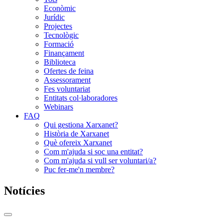
Econòmic
Jurídic
Projectes
Tecnològic
Formació
Finançament
Biblioteca
Ofertes de feina
Assessorament
Fes voluntariat
Entitats col·laboradores
Webinars
FAQ
Qui gestiona Xarxanet?
Història de Xarxanet
Què ofereix Xarxanet
Com m'ajuda si soc una entitat?
Com m'ajuda si vull ser voluntari/a?
Puc fer-me'n membre?
Notícies
Commutador