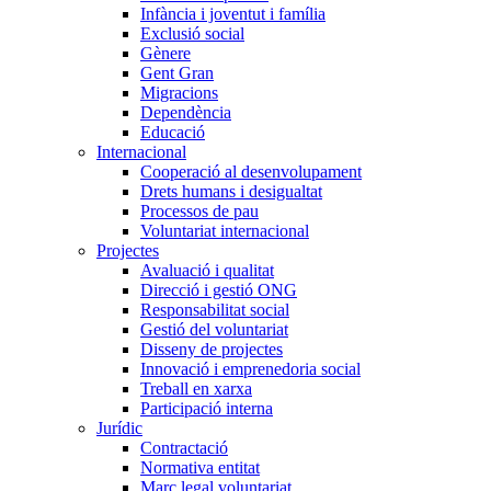
Infància i joventut i família
Exclusió social
Gènere
Gent Gran
Migracions
Dependència
Educació
Internacional
Cooperació al desenvolupament
Drets humans i desigualtat
Processos de pau
Voluntariat internacional
Projectes
Avaluació i qualitat
Direcció i gestió ONG
Responsabilitat social
Gestió del voluntariat
Disseny de projectes
Innovació i emprenedoria social
Treball en xarxa
Participació interna
Jurídic
Contractació
Normativa entitat
Marc legal voluntariat