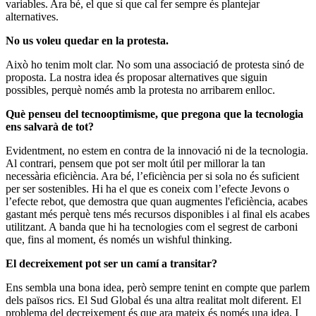
variables. Ara bé, el que sí que cal fer sempre és plantejar
alternatives.
No us voleu quedar en la protesta.
Això ho tenim molt clar. No som una associació de protesta sinó de
proposta. La nostra idea és proposar alternatives que siguin
possibles, perquè només amb la protesta no arribarem enlloc.
Què penseu del tecnooptimisme, que pregona que la tecnologia
ens salvarà de tot?
Evidentment, no estem en contra de la innovació ni de la tecnologia.
Al contrari, pensem que pot ser molt útil per millorar la tan
necessària eficiència. Ara bé, l’eficiència per si sola no és suficient
per ser sostenibles. Hi ha el que es coneix com l’efecte Jevons o
l’efecte rebot, que demostra que quan augmentes l'eficiència, acabes
gastant més perquè tens més recursos disponibles i al final els acabes
utilitzant. A banda que hi ha tecnologies com el segrest de carboni
que, fins al moment, és només un wishful thinking.
El decreixement pot ser un camí a transitar?
Ens sembla una bona idea, però sempre tenint en compte que parlem
dels països rics. El Sud Global és una altra realitat molt diferent. El
problema del decreixement és que ara mateix és només una idea. I