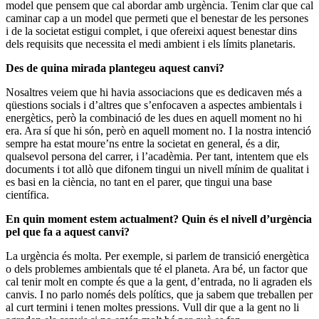
model que pensem que cal abordar amb urgència. Tenim clar que cal
caminar cap a un model que permeti que el benestar de les persones
i de la societat estigui complet, i que ofereixi aquest benestar dins
dels requisits que necessita el medi ambient i els límits planetaris.
Des de quina mirada plantegeu aquest canvi?
Nosaltres veiem que hi havia associacions que es dedicaven més a
qüestions socials i d’altres que s’enfocaven a aspectes ambientals i
energètics, però la combinació de les dues en aquell moment no hi
era. Ara sí que hi són, però en aquell moment no. I la nostra intenció
sempre ha estat moure’ns entre la societat en general, és a dir,
qualsevol persona del carrer, i l’acadèmia. Per tant, intentem que els
documents i tot allò que difonem tingui un nivell mínim de qualitat i
es basi en la ciència, no tant en el parer, que tingui una base
científica.
En quin moment estem actualment? Quin és el nivell d’urgència
pel que fa a aquest canvi?
La urgència és molta. Per exemple, si parlem de transició energètica
o dels problemes ambientals que té el planeta. Ara bé, un factor que
cal tenir molt en compte és que a la gent, d’entrada, no li agraden els
canvis. I no parlo només dels polítics, que ja sabem que treballen per
al curt termini i tenen moltes pressions. Vull dir que a la gent no li