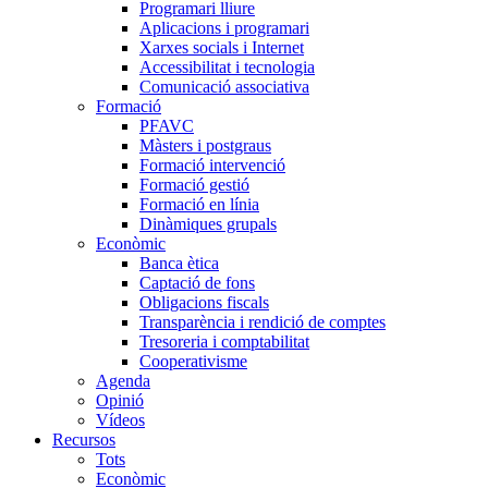
Programari lliure
Aplicacions i programari
Xarxes socials i Internet
Accessibilitat i tecnologia
Comunicació associativa
Formació
PFAVC
Màsters i postgraus
Formació intervenció
Formació gestió
Formació en línia
Dinàmiques grupals
Econòmic
Banca ètica
Captació de fons
Obligacions fiscals
Transparència i rendició de comptes
Tresoreria i comptabilitat
Cooperativisme
Agenda
Opinió
Vídeos
Recursos
Tots
Econòmic