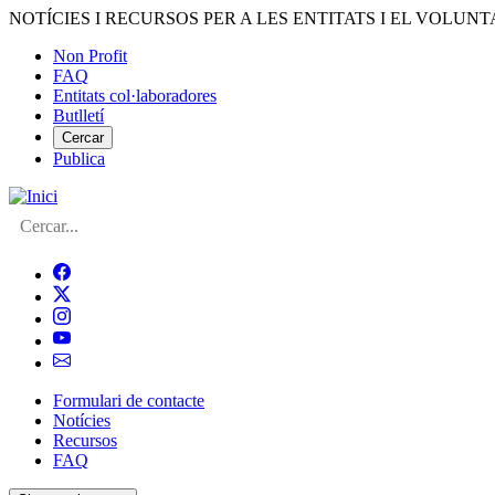
Vés
NOTÍCIES I RECURSOS PER A LES ENTITATS I EL VOLUNT
al
Non Profit
contingut
FAQ
Menú
Entitats col·laboradores
del
Butlletí
compte
Cercar
Publica
d'usuari
Cerca
Formulari de contacte
Notícies
Navegació
Recursos
principal
FAQ
de