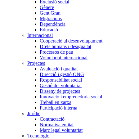
Exclusió social
Gènere
Gent Gran
Migracions
Dependència
Educació
Internacional
Cooperació al desenvolupament
Drets humans i desigualtat
Processos de pau
Voluntariat internacional
Projectes
Avaluació i qualitat
Direcció i gestió ONG
Responsabilitat social
Gestió del voluntariat
Disseny de projectes
Innovació i emprenedoria social
Treball en xarxa
Participació interna
Jurídic
Contractació
Normativa entitat
Marc legal voluntariat
Tecnològic