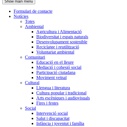
Show main menu
l'encapçalament
Formulari de contacte
Notícies
Navegació
Totes
principal
Ambiental
Agricultura i Alimentació
Biodiversitat i espais naturals
Desenvolupament sostenible
Reciclatge i reutilització
Voluntariat ambiental
Comunitari
Educació en el lleure
Mediació i cohesió social
Participació ciutadana
Moviment veïnal
Cultural
Llengua i literatura
Cultura popular i tradicional
Arts escèniques i audiovisuals
Fires i festes
Social
Intervenció social
Salut i discapacitat
Infància i joventut i família