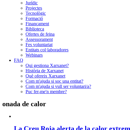
Jurídic
Projectes
Tecnològic
Formació
Finançament
Biblioteca
Ofertes de feina
Assessorament
Fes voluntariat
Entitats col·laboradores
Webinars
FAQ
Qui gestiona Xarxanet?
Història de Xarxanet
Què ofereix Xarxanet
Com m'ajuda si soc una entitat?
Com m'ajuda si vull ser voluntari/a?
Puc fer-me'n membre?
onada de calor
La Creu Roja alerta de la calor extrem