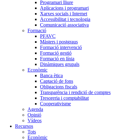
Programari lliure
Aplicacions i programari
Xarxes socials i Internet
Accessibilitat i tecnologia
Comunicació associativa
Formació
PFAVC
Màsters i postgraus
Formació intervenció
Formació gestió
Formació en línia
Dinàmiques grupals
Econòmic
Banca ètica
Captació de fons
Obligacions fiscals
Transparència i rendició de comptes
Tresoreria i comptabilitat
Cooperativisme
Agenda
Opinió
Vídeos
Recursos
Tots
Econòmic