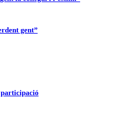
erdent gent”
 participació