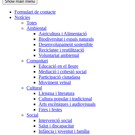
Show main menu
l'encapçalament
Formulari de contacte
Notícies
Navegació
Totes
principal
Ambiental
Agricultura i Alimentació
Biodiversitat i espais naturals
Desenvolupament sostenible
Reciclatge i reutilització
Voluntariat ambiental
Comunitari
Educació en el lleure
Mediació i cohesió social
Participació ciutadana
Moviment veïnal
Cultural
Llengua i literatura
Cultura popular i tradicional
Arts escèniques i audiovisuals
Fires i festes
Social
Intervenció social
Salut i discapacitat
Infància i joventut i família