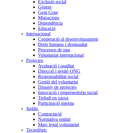
Exclusió social
Gènere
Gent Gran
Migracions
Dependència
Educació
Internacional
Cooperació al desenvolupament
Drets humans i desigualtat
Processos de pau
Voluntariat internacional
Projectes
Avaluació i qualitat
Direcció i gestió ONG
Responsabilitat social
Gestió del voluntariat
Disseny de projectes
Innovació i emprenedoria social
Treball en xarxa
Participació interna
Jurídic
Contractació
Normativa entitat
Marc legal voluntariat
Tecnològic