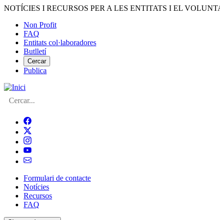
Vés
NOTÍCIES I RECURSOS PER A LES ENTITATS I EL VOLUNT
al
Non Profit
contingut
FAQ
Menú
Entitats col·laboradores
del
Butlletí
compte
Cercar
Publica
d'usuari
Cerca
Formulari de contacte
Notícies
Navegació
Recursos
principal
FAQ
de