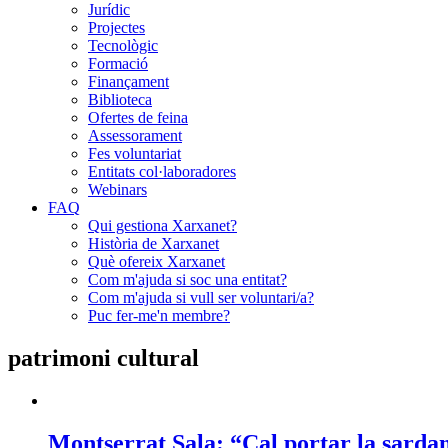
Jurídic
Projectes
Tecnològic
Formació
Finançament
Biblioteca
Ofertes de feina
Assessorament
Fes voluntariat
Entitats col·laboradores
Webinars
FAQ
Qui gestiona Xarxanet?
Història de Xarxanet
Què ofereix Xarxanet
Com m'ajuda si soc una entitat?
Com m'ajuda si vull ser voluntari/a?
Puc fer-me'n membre?
patrimoni cultural
Montserrat Sala: “Cal portar la sardan