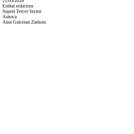
21/05/2026
altres
Entitat redactora
xarxes
Suport Tercer Sector
socials
Autor/a
Aina Galceran Zamora