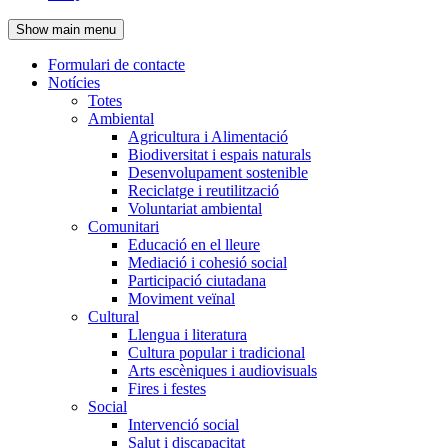
de
Show main menu
l'encapçalament
Formulari de contacte
Notícies
Navegació
Totes
principal
Ambiental
Agricultura i Alimentació
Biodiversitat i espais naturals
Desenvolupament sostenible
Reciclatge i reutilització
Voluntariat ambiental
Comunitari
Educació en el lleure
Mediació i cohesió social
Participació ciutadana
Moviment veïnal
Cultural
Llengua i literatura
Cultura popular i tradicional
Arts escèniques i audiovisuals
Fires i festes
Social
Intervenció social
Salut i discapacitat