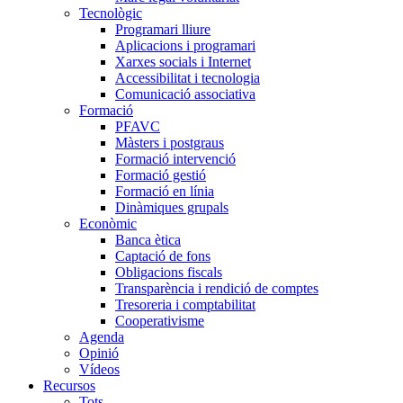
Tecnològic
Programari lliure
Aplicacions i programari
Xarxes socials i Internet
Accessibilitat i tecnologia
Comunicació associativa
Formació
PFAVC
Màsters i postgraus
Formació intervenció
Formació gestió
Formació en línia
Dinàmiques grupals
Econòmic
Banca ètica
Captació de fons
Obligacions fiscals
Transparència i rendició de comptes
Tresoreria i comptabilitat
Cooperativisme
Agenda
Opinió
Vídeos
Recursos
Tots