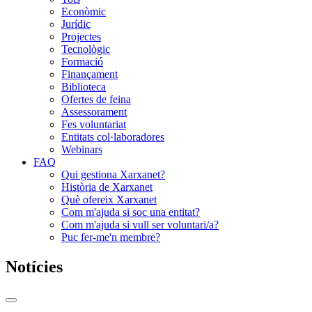
Econòmic
Jurídic
Projectes
Tecnològic
Formació
Finançament
Biblioteca
Ofertes de feina
Assessorament
Fes voluntariat
Entitats col·laboradores
Webinars
FAQ
Qui gestiona Xarxanet?
Història de Xarxanet
Què ofereix Xarxanet
Com m'ajuda si soc una entitat?
Com m'ajuda si vull ser voluntari/a?
Puc fer-me'n membre?
Notícies
Commutador