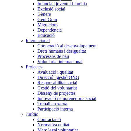
Infància i joventut i família
Exclusió social
Gènere
Gent Gran
Migracions
Dependència
Educació
Internacional
Cooperació al desenvolupament
Drets humans i desigualtat
Processos de pau
Voluntariat internacional
Projectes
Avaluació i qualitat
Direcció i gestió ONG
Responsabilitat social
Gestió del voluntariat
Disseny de projectes
Innovació i emprenedoria social
Treball en xarxa
Participació interna
Jurídic
Contractació
Normativa entitat
Marc legal voluntariat