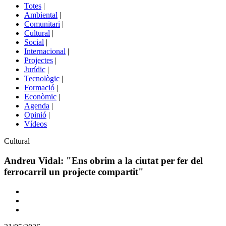
del
Totes
|
menú
Ambiental
|
de
Comunitari
|
portals
Cultural
|
Social
|
Internacional
|
Projectes
|
Jurídic
|
Tecnològic
|
Formació
|
Econòmic
|
Agenda
|
Opinió
|
Vídeos
Àmbit
Cultural
de
la
Andreu Vidal: "Ens obrim a la ciutat per fer del
notícia
ferrocarril un projecte compartit"
Comparteix
Compartir
en