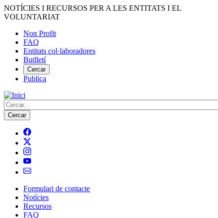
Vés
NOTÍCIES I RECURSOS PER A LES ENTITATS I EL
al
VOLUNTARIAT
contingut
Non Profit
FAQ
Menú
Entitats col·laboradores
del
Butlletí
compte
Cercar
Publica
d'usuari
Cerca
Formulari de contacte
Notícies
Navegació
Recursos
principal
FAQ