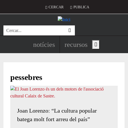
Vés al contingut
Menú del compte d'usuari
CERCAR
PUBLICA
Cerca
Navegació principal de l'encapç
notícies
recursos
Show main menu
pessebres
Joan Lorenzo: “La cultura popular
batega molt fort arreu del país”