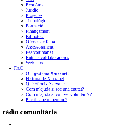
Econòmic
Jurídic
Projectes
Tecnològic
Formació
Finançament
Biblioteca
Ofertes de feina
Assessorament
Fes voluntariat
Entitats col·laboradores
Webinars
FAQ
Qui gestiona Xarxanet?
Història de Xarxanet
Què ofereix Xarxanet
Com m'ajuda si soc una entitat?
Com m'ajuda si vull ser voluntari/a?
Puc fer-me'n membre?
ràdio comunitària