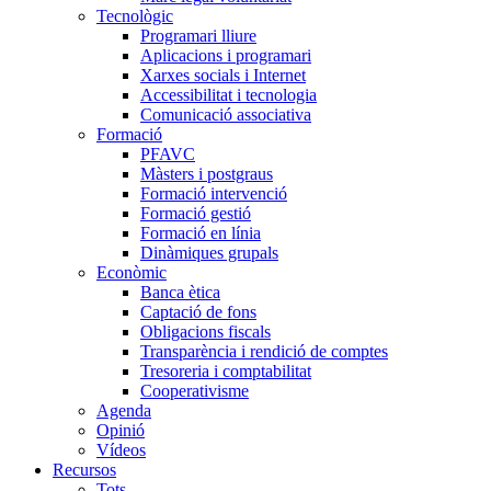
Tecnològic
Programari lliure
Aplicacions i programari
Xarxes socials i Internet
Accessibilitat i tecnologia
Comunicació associativa
Formació
PFAVC
Màsters i postgraus
Formació intervenció
Formació gestió
Formació en línia
Dinàmiques grupals
Econòmic
Banca ètica
Captació de fons
Obligacions fiscals
Transparència i rendició de comptes
Tresoreria i comptabilitat
Cooperativisme
Agenda
Opinió
Vídeos
Recursos
Tots