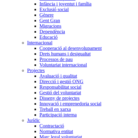
Infància i joventut i família
Exclusió social
Gènere
Gent Gran
Migracions
Dependència
Educació
Internacional
Cooperació al desenvolupament
Drets humans i desigualtat
Processos de pau
Voluntariat internacional
Projectes
Avaluació i qualitat
Direcció i gestió ONG
Responsabilitat social
Gestió del voluntariat
Disseny de projectes
Innovació i emprenedoria social
Treball en xarxa
Participació interna
Jurídic
Contractació
Normativa entitat
Marc legal voluntariat