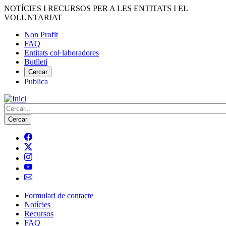
Vés
NOTÍCIES I RECURSOS PER A LES ENTITATS I EL
al
VOLUNTARIAT
contingut
Non Profit
FAQ
Menú
Entitats col·laboradores
del
Butlletí
compte
Cercar
Publica
d'usuari
Cerca
Formulari de contacte
Notícies
Navegació
Recursos
principal
FAQ