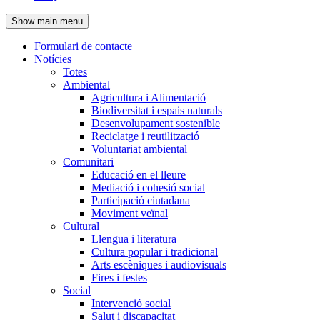
de
Show main menu
l'encapçalament
Formulari de contacte
Notícies
Navegació
Totes
principal
Ambiental
Agricultura i Alimentació
Biodiversitat i espais naturals
Desenvolupament sostenible
Reciclatge i reutilització
Voluntariat ambiental
Comunitari
Educació en el lleure
Mediació i cohesió social
Participació ciutadana
Moviment veïnal
Cultural
Llengua i literatura
Cultura popular i tradicional
Arts escèniques i audiovisuals
Fires i festes
Social
Intervenció social
Salut i discapacitat