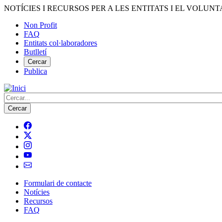
Vés
NOTÍCIES I RECURSOS PER A LES ENTITATS I EL VOLUNT
al
Non Profit
contingut
FAQ
Menú
Entitats col·laboradores
del
Butlletí
compte
Cercar
Publica
d'usuari
Cerca
Formulari de contacte
Notícies
Navegació
Recursos
principal
FAQ
de