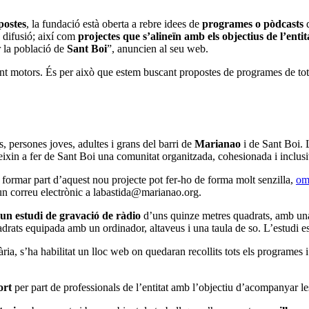
postes
, la fundació està oberta a rebre idees de
programes o pòdcasts
q
 difusió; així com
projectes que s’alineïn amb els objectius de l’entit
 la població de
Sant Boi
”, anuncien al seu web.
nt motors. És per això que estem buscant propostes de programes de to
, persones joves, adultes i grans del barri de
Marianao
i de Sant Boi. 
ueixin a fer de Sant Boi una comunitat organitzada, cohesionada i inclu
formar part d’aquest nou projecte pot fer-ho de forma molt senzilla,
omp
e un correu electrònic a labastida@marianao.org.
un estudi de gravació de ràdio
d’uns quinze metres quadrats, amb una 
drats equipada amb un ordinador, altaveus i una taula de so. L’estudi està
ària, s’ha habilitat un lloc web on quedaran recollits tots els programes
ort
per part de professionals de l’entitat amb l’objectiu d’acompanyar l