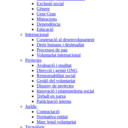
Exclusió social
Gènere
Gent Gran
Migracions
Dependència
Educació
Internacional
Cooperació al desenvolupament
Drets humans i desigualtat
Processos de pau
Voluntariat internacional
Projectes
Avaluació i qualitat
Direcció i gestió ONG
Responsabilitat social
Gestió del voluntariat
Disseny de projectes
Innovació i emprenedoria social
Treball en xarxa
Participació interna
Jurídic
Contractació
Normativa entitat
Marc legal voluntariat
Tecnològic