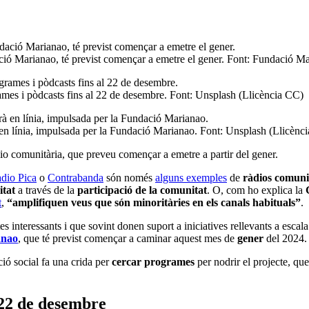
ació Marianao, té previst començar a emetre el gener. Font: Fundació M
rames i pòdcasts fins al 22 de desembre. Font: Unsplash (Llicència CC)
 en línia, impulsada per la Fundació Marianao. Font: Unsplash (Llicènc
àdio comunitària, que preveu començar a emetre a partir del gener.
dio Pica
o
Contrabanda
són només
alguns exemples
de
ràdios comuni
itat
a través de la
participació de la comunitat
. O, com ho explica la
t
,
“amplifiquen veus que són minoritàries en els canals habituals”
.
 interessants i que sovint donen suport a iniciatives rellevants a escal
anao
, que té previst començar a caminar aquest mes de
gener
del 2024
ció social fa una crida per
cercar programes
per nodrir el projecte, qu
 22 de desembre