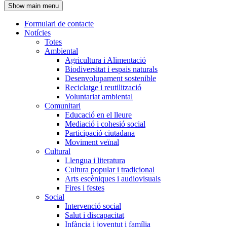
Show main menu
l'encapçalament
Formulari de contacte
Notícies
Navegació
Totes
principal
Ambiental
Agricultura i Alimentació
Biodiversitat i espais naturals
Desenvolupament sostenible
Reciclatge i reutilització
Voluntariat ambiental
Comunitari
Educació en el lleure
Mediació i cohesió social
Participació ciutadana
Moviment veïnal
Cultural
Llengua i literatura
Cultura popular i tradicional
Arts escèniques i audiovisuals
Fires i festes
Social
Intervenció social
Salut i discapacitat
Infància i joventut i família