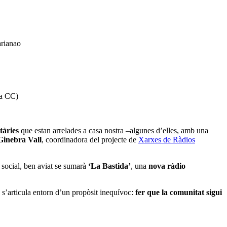
arianao
ia CC)
tàries
que estan arrelades a casa nostra –algunes d’elles, amb una
Ginebra Vall
, coordinadora del projecte de
Xarxes de Ràdios
a social, ben aviat se sumarà
‘La Bastida’
, una
nova ràdio
.
e s’articula entorn d’un propòsit inequívoc:
fer que la comunitat sigui