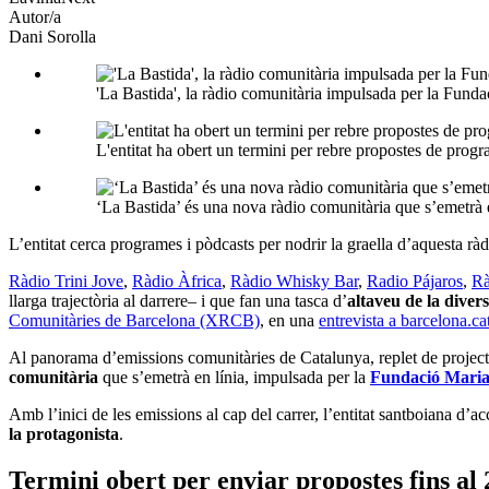
Autor/a
Dani Sorolla
'La Bastida', la ràdio comunitària impulsada per la Fund
L'entitat ha obert un termini per rebre propostes de prog
‘La Bastida’ és una nova ràdio comunitària que s’emetrà
L’entitat cerca programes i pòdcasts per nodrir la graella d’aquesta r
Ràdio Trini Jove
,
Ràdio Àfrica
,
Ràdio Whisky Bar
,
Radio Pájaros
,
Rà
llarga trajectòria al darrere– i que fan una tasca d’
altaveu de la divers
Comunitàries de Barcelona (XRCB)
, en una
entrevista a barcelona.ca
Al panorama d’emissions comunitàries de Catalunya, replet de projectes
comunitària
que s’emetrà en línia, impulsada per la
Fundació Mari
Amb l’inici de les emissions al cap del carrer, l’entitat santboiana d’ac
la protagonista
.
Termini obert per enviar propostes fins al