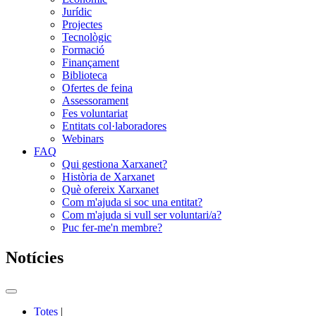
Jurídic
Projectes
Tecnològic
Formació
Finançament
Biblioteca
Ofertes de feina
Assessorament
Fes voluntariat
Entitats col·laboradores
Webinars
FAQ
Qui gestiona Xarxanet?
Història de Xarxanet
Què ofereix Xarxanet
Com m'ajuda si soc una entitat?
Com m'ajuda si vull ser voluntari/a?
Puc fer-me'n membre?
Notícies
Commutador
del
Totes
|