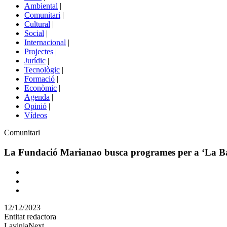
menú
Ambiental
|
de
Comunitari
|
portals
Cultural
|
Social
|
Internacional
|
Projectes
|
Jurídic
|
Tecnològic
|
Formació
|
Econòmic
|
Agenda
|
Opinió
|
Vídeos
Àmbit
Comunitari
de
la
La Fundació Marianao busca programes per a ‘La Bas
notícia
Comparteix
Compartir
en
12/12/2023
altres
Entitat redactora
xarxes
LaviniaNext
socials