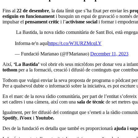
Fins al
22 de desembre
, la data límit que s’ha fixat per enviar les
pro
estiguin en funcionament
i busquin un espai de gravació o només de
impulsar el
pensament crític
i l’
activisme social
i formar i empoderar
La Bastida, la nova ràdio comunitària de Sant Boi, està engega
Informa-te'n aquí
https://t.co/W3URZMcqLY
— Fundació Marianao (@FMarianao)
December 11, 2023
Així,
‘La Bastida’
vol obrir els seus micròfons per donar veu a infants
tothom
per a la formació, creació i difusió de continguts que contrib
Tothom que vulgui enviar la seva proposta de programa o pòdcast per 
Per a qualsevol dubte o informació sobre la iniciativa, es pot escriur
En el marc de la nova ràdio comunitària, per part de l’entitat s’ofereix
set cadires i una càmera, així com una
sala de tècnic
de set metres qua
Igualment, per fer difusió del contingut que s’emeti a la ràdio comunit
Spotify
,
iVoox
i
Youtube.
Des de la fundació es detalla que també es proporcionarà
ajuda i sup