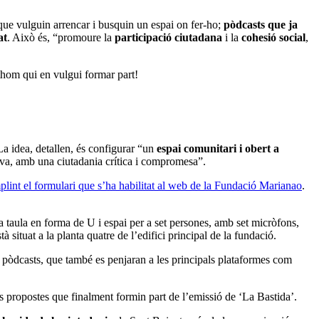
ue vulguin arrencar i busquin un espai on fer-ho;
pòdcasts que ja
at
. Això és, “promoure la
participació ciutadana
i la
cohesió social
,
thom qui en vulgui formar part!
La idea, detallen, és configurar “un
espai comunitari i obert a
siva, amb una ciutadania crítica i compromesa”.
lint el formulari que s’ha habilitat al web de la Fundació Marianao
.
taula en forma de U i espai per a set persones, amb set micròfons,
 situat a la planta quatre de l’edifici principal de la fundació.
 i pòdcasts, que també es penjaran a les principals plataformes com
es propostes que finalment formin part de l’emissió de ‘La Bastida’.