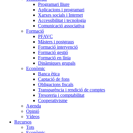
Programari lliure
Aplicacions i programari
Xarxes socials i Internet
Accessibilitat i tecnologia
Comunicació associativa
Formació
PFAVC
Màsters i postgraus
Formació intervenció
Formació gestió
Formació en línia
Dinàmiques grupals
Econòmic
Banca ètica
Captació de fons
Obligacions fiscals
Transparència i rendició de comptes
Tresoreria i comptabilitat
Cooperativisme
Agenda
Opinió
Vídeos
Recursos
Tots
Econòmic