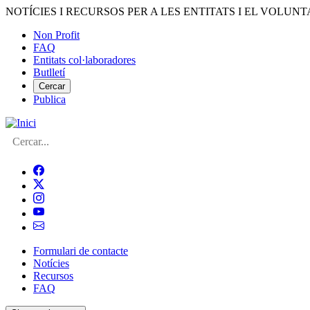
Vés
NOTÍCIES I RECURSOS PER A LES ENTITATS I EL VOLUNT
al
Non Profit
contingut
FAQ
Menú
Entitats col·laboradores
del
Butlletí
compte
Cercar
Publica
d'usuari
Cerca
Formulari de contacte
Notícies
Navegació
Recursos
principal
FAQ
de