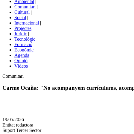
Ambiental
|
de
Comunitari
|
portals
Cultural
|
Social
|
Internacional
|
Projectes
|
Jurídic
|
Tecnològic
|
Formació
|
Econòmic
|
Agenda
|
Opinió
|
Vídeos
Àmbit
Comunitari
de
la
Carme Ocaña: "No acompanyem currículums, acom
notícia
Comparteix
Compartir
en
19/05/2026
altres
Entitat redactora
xarxes
Suport Tercer Sector
socials