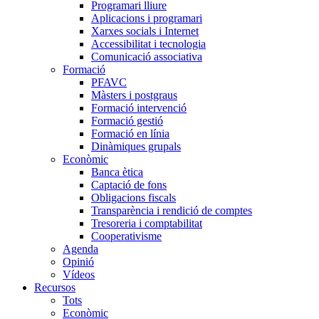
Programari lliure
Aplicacions i programari
Xarxes socials i Internet
Accessibilitat i tecnologia
Comunicació associativa
Formació
PFAVC
Màsters i postgraus
Formació intervenció
Formació gestió
Formació en línia
Dinàmiques grupals
Econòmic
Banca ètica
Captació de fons
Obligacions fiscals
Transparència i rendició de comptes
Tresoreria i comptabilitat
Cooperativisme
Agenda
Opinió
Vídeos
Recursos
Tots
Econòmic