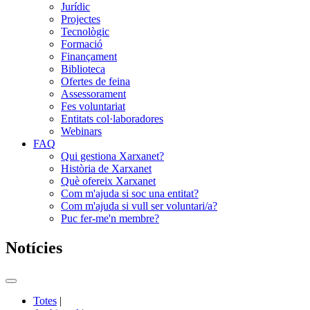
Jurídic
Projectes
Tecnològic
Formació
Finançament
Biblioteca
Ofertes de feina
Assessorament
Fes voluntariat
Entitats col·laboradores
Webinars
FAQ
Qui gestiona Xarxanet?
Història de Xarxanet
Què ofereix Xarxanet
Com m'ajuda si soc una entitat?
Com m'ajuda si vull ser voluntari/a?
Puc fer-me'n membre?
Notícies
Commutador
del
Totes
|
menú