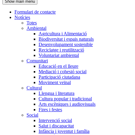
Show main menu
l'encapçalament
Formulari de contacte
Notícies
Navegació
Totes
principal
Ambiental
Agricultura i Alimentació
Biodiversitat i espais naturals
Desenvolupament sostenible
Reciclatge i reutilització
Voluntariat ambiental
Comunitari
Educació en el lleure
Mediació i cohesió social
Participació ciutadana
Moviment veïnal
Cultural
Llengua i literatura
Cultura popular i tradicional
Arts escèniques i audiovisuals
Fires i festes
Social
Intervenció social
Salut i discapacitat
Infància i joventut i família