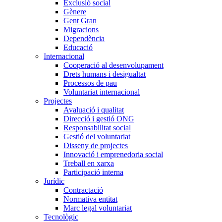
Exclusió social
Gènere
Gent Gran
Migracions
Dependència
Educació
Internacional
Cooperació al desenvolupament
Drets humans i desigualtat
Processos de pau
Voluntariat internacional
Projectes
Avaluació i qualitat
Direcció i gestió ONG
Responsabilitat social
Gestió del voluntariat
Disseny de projectes
Innovació i emprenedoria social
Treball en xarxa
Participació interna
Jurídic
Contractació
Normativa entitat
Marc legal voluntariat
Tecnològic