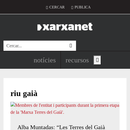
Vés al contingut
Menú del compte d'usuari
CERCAR
PUBLICA
Cerca
Navegació principal de l'encapç
notícies
recursos
Show main menu
riu gaià
Alba Muntadas: “Les Terres del Gaià