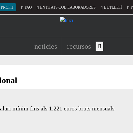
 del compte d'usuari
 PROFIT
FAQ
ENTITATS COL·LABORADORES
BUTLLETÍ
P
Navegació principal de l'encapç
notícies
recursos
Show main menu
ional
alari mínim fins als 1.221 euros bruts mensuals