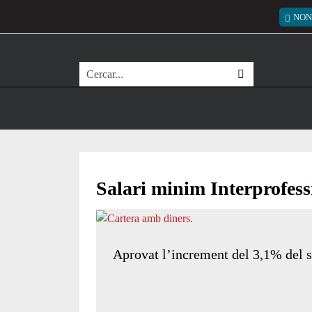
Vés al contingut
Menú
NON
Cerca
Salari minim Interprofess
Aprovat l’increment del 3,1% del s