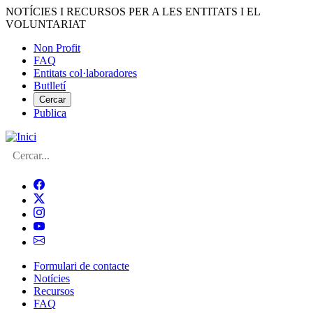
Vés
NOTÍCIES I RECURSOS PER A LES ENTITATS I EL
al
VOLUNTARIAT
contingut
Non Profit
FAQ
Menú
Entitats col·laboradores
del
Butlletí
compte
Cercar
Publica
d'usuari
Cerca
Formulari de contacte
Notícies
Navegació
Recursos
principal
FAQ