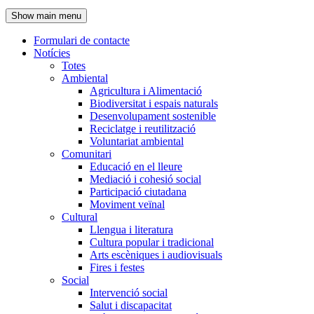
de
Show main menu
l'encapçalament
Formulari de contacte
Notícies
Navegació
Totes
principal
Ambiental
Agricultura i Alimentació
Biodiversitat i espais naturals
Desenvolupament sostenible
Reciclatge i reutilització
Voluntariat ambiental
Comunitari
Educació en el lleure
Mediació i cohesió social
Participació ciutadana
Moviment veïnal
Cultural
Llengua i literatura
Cultura popular i tradicional
Arts escèniques i audiovisuals
Fires i festes
Social
Intervenció social
Salut i discapacitat