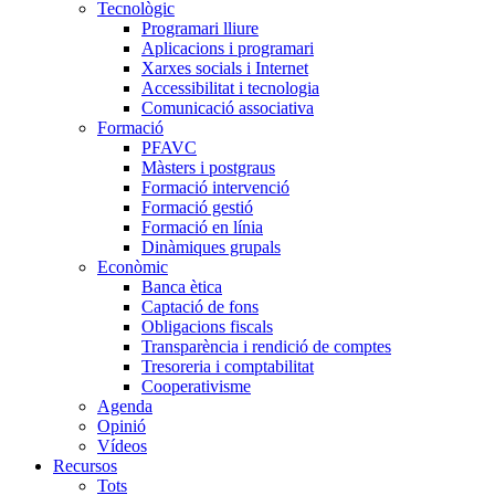
Tecnològic
Programari lliure
Aplicacions i programari
Xarxes socials i Internet
Accessibilitat i tecnologia
Comunicació associativa
Formació
PFAVC
Màsters i postgraus
Formació intervenció
Formació gestió
Formació en línia
Dinàmiques grupals
Econòmic
Banca ètica
Captació de fons
Obligacions fiscals
Transparència i rendició de comptes
Tresoreria i comptabilitat
Cooperativisme
Agenda
Opinió
Vídeos
Recursos
Tots