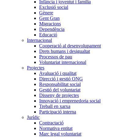
Infància i joventut i família
Exclusió social
Gènere
Gent Gran
Migracions
Dependència
Educació
Internacional
Cooperació al desenvolupament
Drets humans i desigualtat
Processos de pau
Voluntariat internacional
Projectes
Avaluació i qualitat
Direcció i gestió ONG
Responsabilitat social
Gestió del voluntariat
Disseny de projectes
Innovació i emprenedoria social
Treball en xarxa
Participació interna
Jurídic
Contractació
Normativa entitat
Marc legal voluntariat