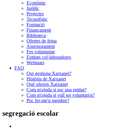
Econòmic
Jurídic
Projectes
Tecnològic
Formació
Finançament
Biblioteca
Ofertes de feina
Assessorament
Fes voluntariat
Entitats col·laboradores
Webinars
FAQ
Qui gestiona Xarxanet?
Història de Xarxanet
Què ofereix Xarxanet
Com m'ajuda si soc una entitat?
Com m'ajuda si vull ser voluntari/a?
Puc fer-me'n membre?
segregació escolar