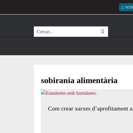
Vés al contingut
Menú
NON
Cerca
sobirania alimentària
Com crear xarxes d’aprofitament a