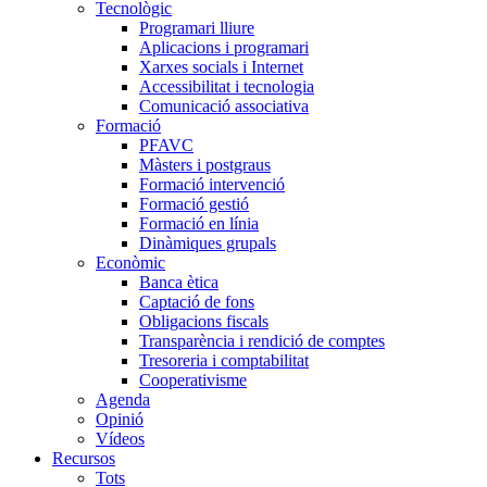
Tecnològic
Programari lliure
Aplicacions i programari
Xarxes socials i Internet
Accessibilitat i tecnologia
Comunicació associativa
Formació
PFAVC
Màsters i postgraus
Formació intervenció
Formació gestió
Formació en línia
Dinàmiques grupals
Econòmic
Banca ètica
Captació de fons
Obligacions fiscals
Transparència i rendició de comptes
Tresoreria i comptabilitat
Cooperativisme
Agenda
Opinió
Vídeos
Recursos
Tots