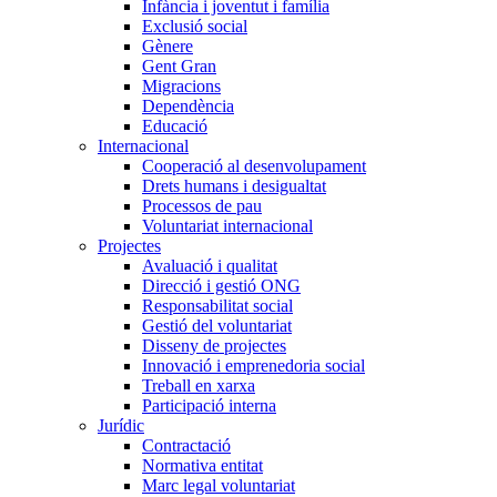
Infància i joventut i família
Exclusió social
Gènere
Gent Gran
Migracions
Dependència
Educació
Internacional
Cooperació al desenvolupament
Drets humans i desigualtat
Processos de pau
Voluntariat internacional
Projectes
Avaluació i qualitat
Direcció i gestió ONG
Responsabilitat social
Gestió del voluntariat
Disseny de projectes
Innovació i emprenedoria social
Treball en xarxa
Participació interna
Jurídic
Contractació
Normativa entitat
Marc legal voluntariat