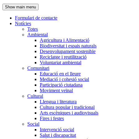
de
Show main menu
l'encapçalament
Formulari de contacte
Notícies
Navegació
Totes
principal
Ambiental
Agricultura i Alimentació
Biodiversitat i espais naturals
Desenvolupament sostenible
Reciclatge i reutilització
Voluntariat ambiental
Comunitari
Educació en el lleure
Mediació i cohesió social
Participació ciutadana
Moviment veïnal
Cultural
Llengua i literatura
Cultura popular i tradicional
Arts escèniques i audiovisuals
Fires i festes
Social
Intervenció social
Salut i discapacitat