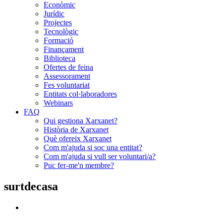
Econòmic
Jurídic
Projectes
Tecnològic
Formació
Finançament
Biblioteca
Ofertes de feina
Assessorament
Fes voluntariat
Entitats col·laboradores
Webinars
FAQ
Qui gestiona Xarxanet?
Història de Xarxanet
Què ofereix Xarxanet
Com m'ajuda si soc una entitat?
Com m'ajuda si vull ser voluntari/a?
Puc fer-me'n membre?
surtdecasa