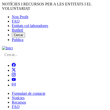
Vés
NOTÍCIES I RECURSOS PER A LES ENTITATS I EL
al
VOLUNTARIAT
contingut
Non Profit
FAQ
Menú
Entitats col·laboradores
del
Butlletí
compte
Cercar
Publica
d'usuari
Cerca
Formulari de contacte
Notícies
Navegació
Recursos
principal
FAQ