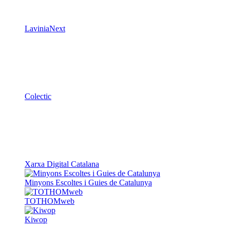
LaviniaNext
Colectic
Xarxa Digital Catalana
Minyons Escoltes i Guies de Catalunya
TOTHOMweb
Kiwop