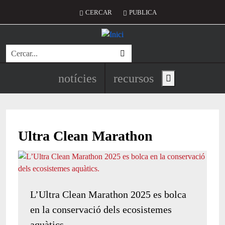
Vés al contingut
Menú del compte d'usuari
CERCAR
PUBLICA
Cerca
Navegació principal de l'encapç
notícies
recursos
Show main menu
Ultra Clean Marathon
L’Ultra Clean Marathon 2025 es bolca
en la conservació dels ecosistemes
aquàtics