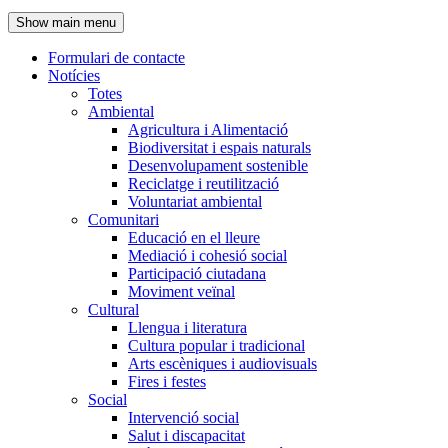
de
Show main menu
l'encapçalament
Formulari de contacte
Notícies
Navegació
Totes
principal
Ambiental
Agricultura i Alimentació
Biodiversitat i espais naturals
Desenvolupament sostenible
Reciclatge i reutilització
Voluntariat ambiental
Comunitari
Educació en el lleure
Mediació i cohesió social
Participació ciutadana
Moviment veïnal
Cultural
Llengua i literatura
Cultura popular i tradicional
Arts escèniques i audiovisuals
Fires i festes
Social
Intervenció social
Salut i discapacitat