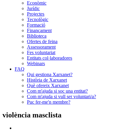
Econòmic
Jurídic
Projectes
Tecnològic
Formació
Finançament
Biblioteca
Ofertes de feina
Assessorament
Fes voluntariat
Entitats col·laboradores
Webinars
FAQ
Qui gestiona Xarxanet?
Història de Xarxanet
Què ofereix Xarxanet
Com m'ajuda si soc una entitat?
Com m'ajuda si vull ser voluntari/a?
Puc fer-me'n membre?
violència masclista