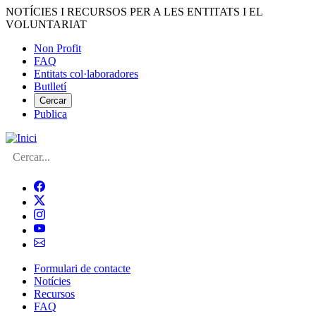
Vés
NOTÍCIES I RECURSOS PER A LES ENTITATS I EL
al
VOLUNTARIAT
contingut
Non Profit
FAQ
Menú
Entitats col·laboradores
del
Butlletí
compte
Cercar
Publica
d'usuari
Cerca
Formulari de contacte
Notícies
Navegació
Recursos
principal
FAQ