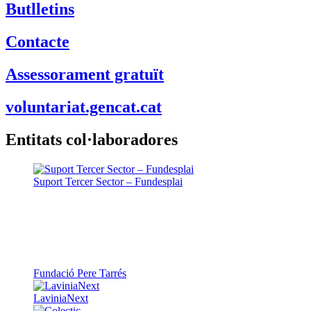
Butlletins
Contacte
Assessorament gratuït
voluntariat.gencat.cat
Entitats col·laboradores
Suport Tercer Sector – Fundesplai
Fundació Pere Tarrés
LaviniaNext
Colectic
Xarxa Digital Catalana
Minyons Escoltes i Guies de Catalunya