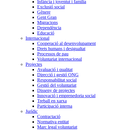
Infància i joventut i família
Exclusió social
Gènere
Gent Gran
Migracions
Dependència
Educació
Internacional
Cooperació al desenvolupament
Drets humans i desigualtat
Processos de pau
Voluntariat internacional
Projectes
Avaluació i qualitat
Direcció i gestió ONG
Responsabilitat social
Gestió del voluntariat
Disseny de projectes
Innovació i emprenedoria social
Treball en xarxa
Participació interna
Jurídic
Contractació
Normativa entitat
Marc legal voluntariat