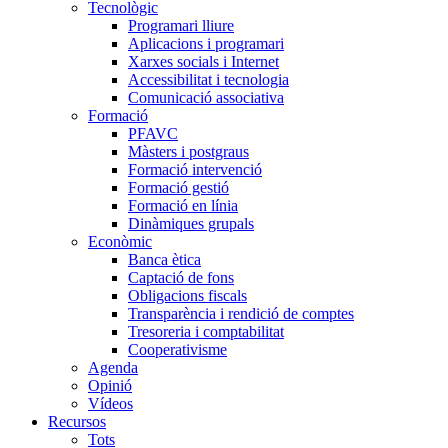
Tecnològic
Programari lliure
Aplicacions i programari
Xarxes socials i Internet
Accessibilitat i tecnologia
Comunicació associativa
Formació
PFAVC
Màsters i postgraus
Formació intervenció
Formació gestió
Formació en línia
Dinàmiques grupals
Econòmic
Banca ètica
Captació de fons
Obligacions fiscals
Transparència i rendició de comptes
Tresoreria i comptabilitat
Cooperativisme
Agenda
Opinió
Vídeos
Recursos
Tots