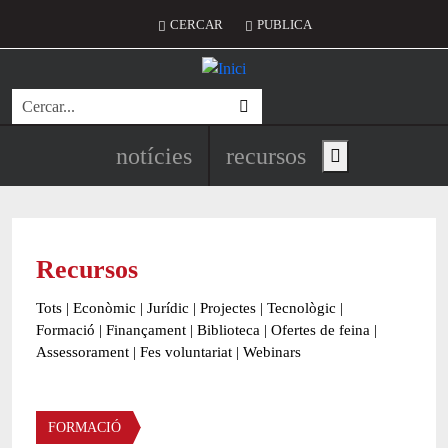
Vés al contingut
Menú del compte d'usuari
CERCAR
PUBLICA
Cerca
Navegació principal de l'encapç
notícies
recursos
Show main menu
Recursos
Tots
|
Econòmic
|
Jurídic
|
Projectes
|
Tecnològic
|
Formació
|
Finançament
|
Biblioteca
|
Ofertes de feina
|
Assessorament
|
Fes voluntariat
|
Webinars
Àmbit
FORMACIÓ