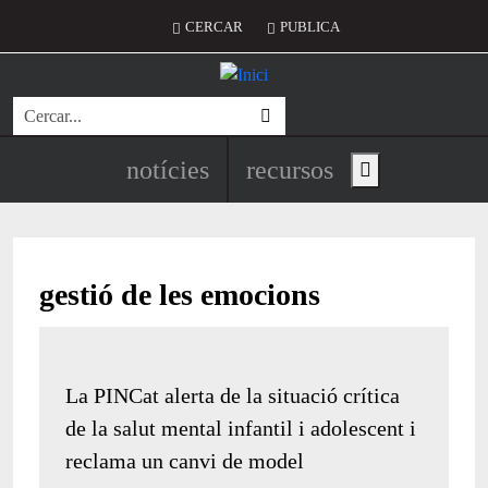
Vés al contingut
Menú del compte d'usuari
CERCAR
PUBLICA
Cerca
Navegació principal de l'encapç
notícies
recursos
Show main menu
gestió de les emocions
La PINCat alerta de la situació crítica
de la salut mental infantil i adolescent i
reclama un canvi de model