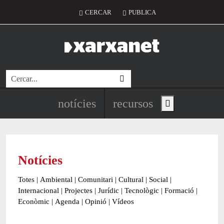
Vés al contingut
Menú del compte d'usuari
CERCAR
PUBLICA
Cerca
Navegació principal de l'encapç
notícies
recursos
Show main menu
Notícies
Totes
|
Ambiental
|
Comunitari
|
Cultural
|
Social
|
Internacional
|
Projectes
|
Jurídic
|
Tecnològic
|
Formació
|
Econòmic
|
Agenda
|
Opinió
|
Vídeos