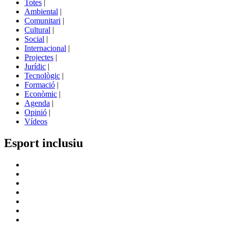
Totes
|
menú
Ambiental
|
de
Comunitari
|
portals
Cultural
|
Social
|
Internacional
|
Projectes
|
Jurídic
|
Tecnològic
|
Formació
|
Econòmic
|
Agenda
|
Opinió
|
Vídeos
Esport inclusiu