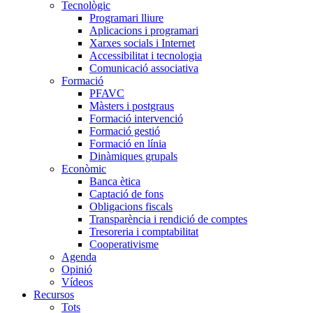
Tecnològic
Programari lliure
Aplicacions i programari
Xarxes socials i Internet
Accessibilitat i tecnologia
Comunicació associativa
Formació
PFAVC
Màsters i postgraus
Formació intervenció
Formació gestió
Formació en línia
Dinàmiques grupals
Econòmic
Banca ètica
Captació de fons
Obligacions fiscals
Transparència i rendició de comptes
Tresoreria i comptabilitat
Cooperativisme
Agenda
Opinió
Vídeos
Recursos
Tots