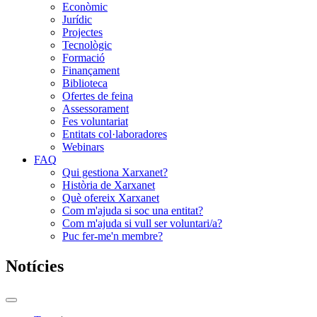
Econòmic
Jurídic
Projectes
Tecnològic
Formació
Finançament
Biblioteca
Ofertes de feina
Assessorament
Fes voluntariat
Entitats col·laboradores
Webinars
FAQ
Qui gestiona Xarxanet?
Història de Xarxanet
Què ofereix Xarxanet
Com m'ajuda si soc una entitat?
Com m'ajuda si vull ser voluntari/a?
Puc fer-me'n membre?
Notícies
Commutador
del