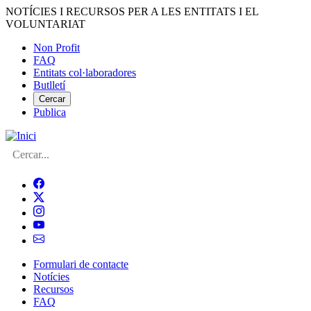
Vés
NOTÍCIES I RECURSOS PER A LES ENTITATS I EL
al
VOLUNTARIAT
contingut
Non Profit
FAQ
Menú
Entitats col·laboradores
del
Butlletí
compte
Cercar
Publica
d'usuari
Cerca
Formulari de contacte
Notícies
Navegació
Recursos
principal
FAQ