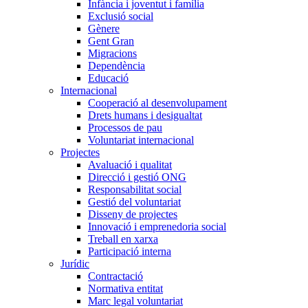
Infància i joventut i família
Exclusió social
Gènere
Gent Gran
Migracions
Dependència
Educació
Internacional
Cooperació al desenvolupament
Drets humans i desigualtat
Processos de pau
Voluntariat internacional
Projectes
Avaluació i qualitat
Direcció i gestió ONG
Responsabilitat social
Gestió del voluntariat
Disseny de projectes
Innovació i emprenedoria social
Treball en xarxa
Participació interna
Jurídic
Contractació
Normativa entitat
Marc legal voluntariat