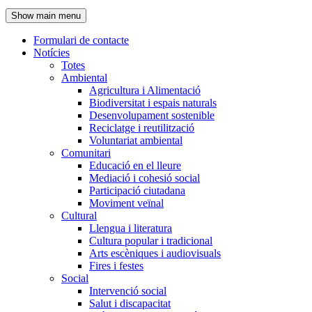
de
Show main menu
l'encapçalament
Formulari de contacte
Notícies
Navegació
Totes
principal
Ambiental
Agricultura i Alimentació
Biodiversitat i espais naturals
Desenvolupament sostenible
Reciclatge i reutilització
Voluntariat ambiental
Comunitari
Educació en el lleure
Mediació i cohesió social
Participació ciutadana
Moviment veïnal
Cultural
Llengua i literatura
Cultura popular i tradicional
Arts escèniques i audiovisuals
Fires i festes
Social
Intervenció social
Salut i discapacitat