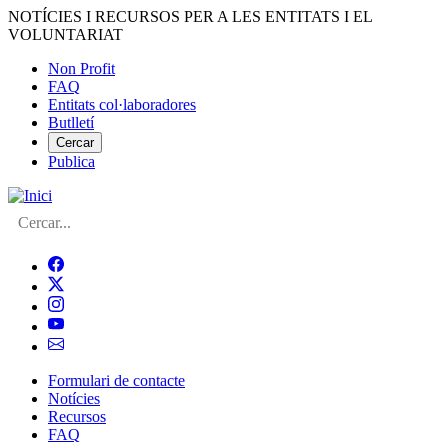
Vés
NOTÍCIES I RECURSOS PER A LES ENTITATS I EL
al
VOLUNTARIAT
contingut
Non Profit
FAQ
Menú
Entitats col·laboradores
del
Butlletí
compte
Cercar
Publica
d'usuari
Cerca
Formulari de contacte
Notícies
Navegació
Recursos
principal
FAQ