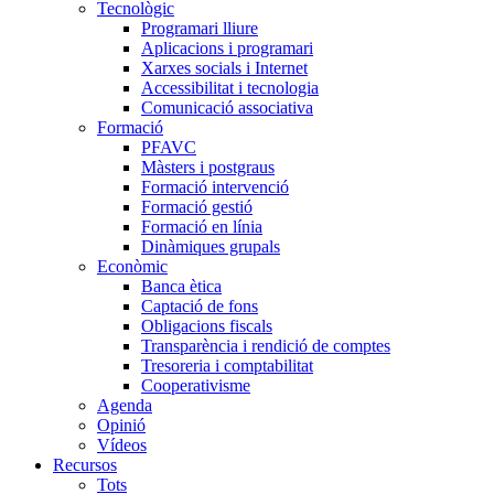
Tecnològic
Programari lliure
Aplicacions i programari
Xarxes socials i Internet
Accessibilitat i tecnologia
Comunicació associativa
Formació
PFAVC
Màsters i postgraus
Formació intervenció
Formació gestió
Formació en línia
Dinàmiques grupals
Econòmic
Banca ètica
Captació de fons
Obligacions fiscals
Transparència i rendició de comptes
Tresoreria i comptabilitat
Cooperativisme
Agenda
Opinió
Vídeos
Recursos
Tots