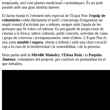
temporada, així com plantes medicinals i aromàtiques. És un petit
paradís amb una gran història darrere.
El factor humà és l'element més especial de l'Espai Nur:
l'equip de
voluntàries
cuida diàriament el jardí i s'encarrega d'organitzar un
ampli ventall d'activitats per a tothom, sempre amb l'ajuda de les
persones que hi volen col·laborar. Es pot gaudir de projeccions de
cinema a la fresca, tallers culturals, petits concerts, activitats de cuina
i grups de conversa i acompanyament, entre d'altres. L'Espai Nur és
una zona
amable i segura
, oberta a tothom i amb una clara vocació
cap a la cura de la biodiversitat i la sostenibilitat, i de la persona.
Hem parlat amb la
Mireille Maladry
,
l'Elena Ruiz
i la
Paquita
Jiménez
, voluntàries del projecte, per conèixer en profunditat tot el
que treballen.