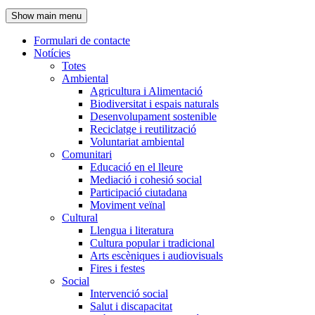
de
Show main menu
l'encapçalament
Formulari de contacte
Notícies
Navegació
Totes
principal
Ambiental
Agricultura i Alimentació
Biodiversitat i espais naturals
Desenvolupament sostenible
Reciclatge i reutilització
Voluntariat ambiental
Comunitari
Educació en el lleure
Mediació i cohesió social
Participació ciutadana
Moviment veïnal
Cultural
Llengua i literatura
Cultura popular i tradicional
Arts escèniques i audiovisuals
Fires i festes
Social
Intervenció social
Salut i discapacitat