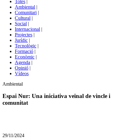
Totes
|
menú
Ambiental
|
de
Comunitari
|
portals
Cultural
|
Social
|
Internacional
|
Projectes
|
Jurídic
|
Tecnològic
|
Formació
|
Econòmic
|
Agenda
|
Opinió
|
Vídeos
Àmbit
Ambiental
de
la
Espai Nur: Una iniciativa veïnal de vincle i
notícia
comunitat
Comparteix
Compartir
en
29/11/2024