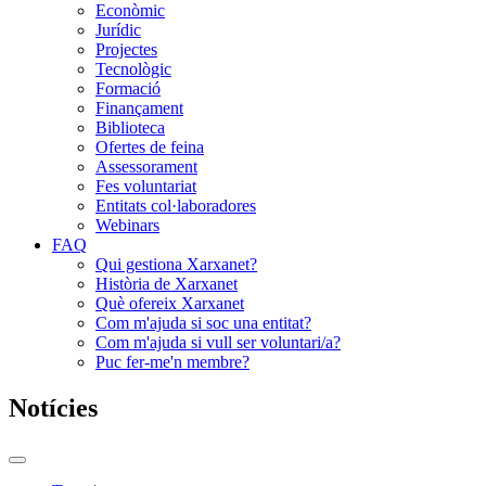
Econòmic
Jurídic
Projectes
Tecnològic
Formació
Finançament
Biblioteca
Ofertes de feina
Assessorament
Fes voluntariat
Entitats col·laboradores
Webinars
FAQ
Qui gestiona Xarxanet?
Història de Xarxanet
Què ofereix Xarxanet
Com m'ajuda si soc una entitat?
Com m'ajuda si vull ser voluntari/a?
Puc fer-me'n membre?
Notícies
Commutador
del