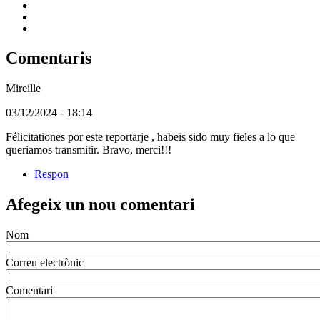
Comentaris
Mireille
(Usuari
03/12/2024 - 18:14
no
Félicitationes por este reportarje , habeis sido muy fieles a lo que
registrat)
queriamos transmitir. Bravo, merci!!!
Respon
Afegeix un nou comentari
Nom
Correu electrònic
Comentari