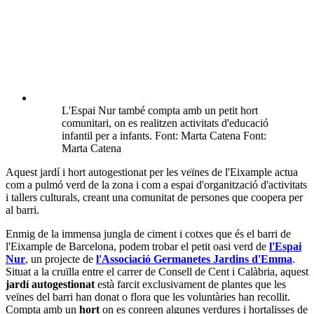
L'Espai Nur també compta amb un petit hort
comunitari, on es realitzen activitats d'educació
infantil per a infants. Font: Marta Catena Font:
Marta Catena
Aquest jardí i hort autogestionat per les veïnes de l'Eixample actua
com a pulmó verd de la zona i com a espai d'organització d'activitats
i tallers culturals, creant una comunitat de persones que coopera per
al barri.
Enmig de la immensa jungla de ciment i cotxes que és el barri de
l'Eixample de Barcelona, podem trobar el petit oasi verd de
l'Espai
Nur
, un projecte de
l'Associació Germanetes Jardins d'Emma
.
Situat a la cruïlla entre el carrer de Consell de Cent i Calàbria, aquest
jardí autogestionat
està farcit exclusivament de plantes que les
veïnes del barri han donat o flora que les voluntàries han recollit.
Compta amb un
hort
on es conreen algunes verdures i hortalisses de