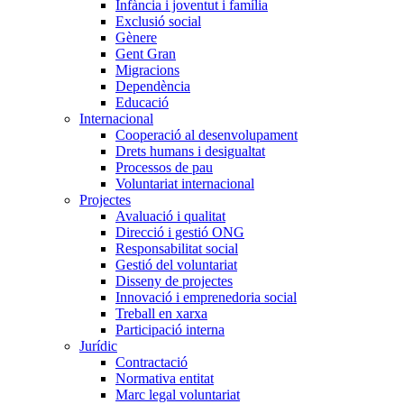
Infància i joventut i família
Exclusió social
Gènere
Gent Gran
Migracions
Dependència
Educació
Internacional
Cooperació al desenvolupament
Drets humans i desigualtat
Processos de pau
Voluntariat internacional
Projectes
Avaluació i qualitat
Direcció i gestió ONG
Responsabilitat social
Gestió del voluntariat
Disseny de projectes
Innovació i emprenedoria social
Treball en xarxa
Participació interna
Jurídic
Contractació
Normativa entitat
Marc legal voluntariat