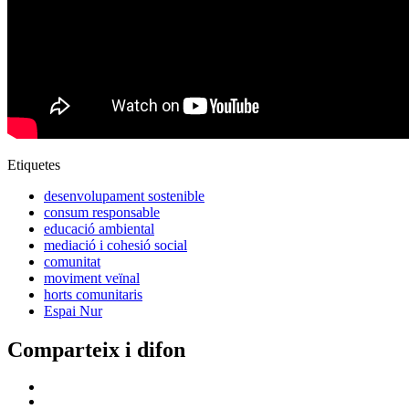
Etiquetes
desenvolupament sostenible
consum responsable
educació ambiental
mediació i cohesió social
comunitat
moviment veïnal
horts comunitaris
Espai Nur
Comparteix i difon