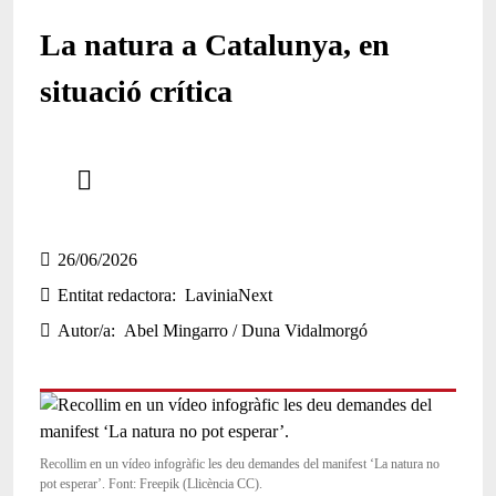
La natura a Catalunya, en
situació crítica
Comparteix
Compartir en altres xarxes socials
26/06/2026
Entitat redactora
LaviniaNext
Autor/a
Abel Mingarro / Duna Vidalmorgó
Recollim en un vídeo infogràfic les deu demandes del manifest ‘La natura no
pot esperar’. Font: Freepik (Llicència CC).