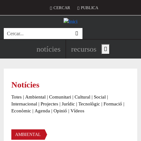
Vés al contingut
Menú del compte d'usuari
CERCAR
PUBLICA
Cerca
Navegació principal de l'encapç
notícies
recursos
Show main menu
Notícies
Totes
|
Ambiental
|
Comunitari
|
Cultural
|
Social
|
Internacional
|
Projectes
|
Jurídic
|
Tecnològic
|
Formació
|
Econòmic
|
Agenda
|
Opinió
|
Vídeos
Àmbit de la notícia
AMBIENTAL