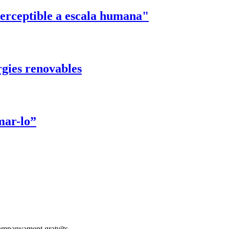
perceptible a escala humana"
ergies renovables
mar-lo”
companyament gratuïts.