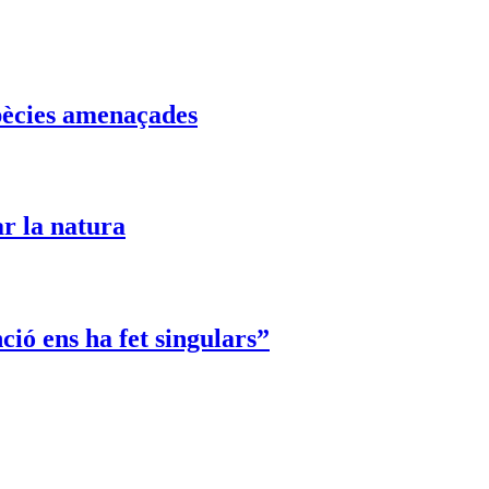
spècies amenaçades
ar la natura
ció ens ha fet singulars”