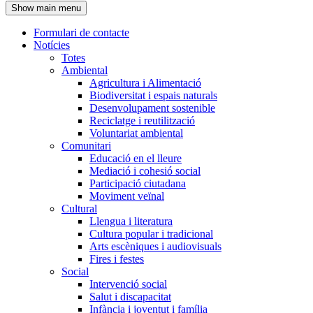
Show main menu
l'encapçalament
Formulari de contacte
Notícies
Navegació
Totes
principal
Ambiental
Agricultura i Alimentació
Biodiversitat i espais naturals
Desenvolupament sostenible
Reciclatge i reutilització
Voluntariat ambiental
Comunitari
Educació en el lleure
Mediació i cohesió social
Participació ciutadana
Moviment veïnal
Cultural
Llengua i literatura
Cultura popular i tradicional
Arts escèniques i audiovisuals
Fires i festes
Social
Intervenció social
Salut i discapacitat
Infància i joventut i família