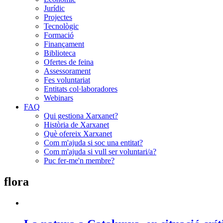
Jurídic
Projectes
Tecnològic
Formació
Finançament
Biblioteca
Ofertes de feina
Assessorament
Fes voluntariat
Entitats col·laboradores
Webinars
FAQ
Qui gestiona Xarxanet?
Història de Xarxanet
Què ofereix Xarxanet
Com m'ajuda si soc una entitat?
Com m'ajuda si vull ser voluntari/a?
Puc fer-me'n membre?
flora