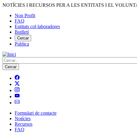
Vés
NOTÍCIES I RECURSOS PER A LES ENTITATS I EL VOLUNT
al
Non Profit
contingut
FAQ
Menú
Entitats col·laboradores
del
Butlletí
compte
Cercar
Publica
d'usuari
Cerca
Formulari de contacte
Notícies
Navegació
Recursos
principal
FAQ
de