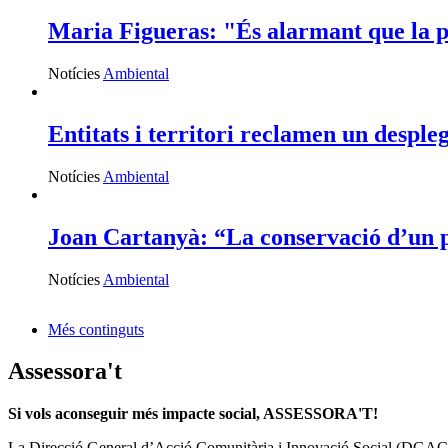
Maria Figueras: "És alarmant que la p
Notícies
Ambiental
Entitats i territori reclamen un despleg
Notícies
Ambiental
Joan Cartanyà: “La conservació d’un p
Notícies
Ambiental
Més continguts
Assessora't
Si vols aconseguir més impacte social, ASSESSORA'T!
La
Direcció General d’Acció Comunitària i Innovació Social (DGAC