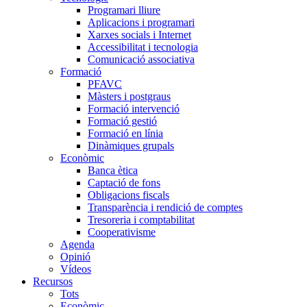
Programari lliure
Aplicacions i programari
Xarxes socials i Internet
Accessibilitat i tecnologia
Comunicació associativa
Formació
PFAVC
Màsters i postgraus
Formació intervenció
Formació gestió
Formació en línia
Dinàmiques grupals
Econòmic
Banca ètica
Captació de fons
Obligacions fiscals
Transparència i rendició de comptes
Tresoreria i comptabilitat
Cooperativisme
Agenda
Opinió
Vídeos
Recursos
Tots
Econòmic