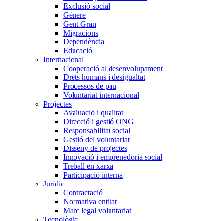
Exclusió social
Gènere
Gent Gran
Migracions
Dependència
Educació
Internacional
Cooperació al desenvolupament
Drets humans i desigualtat
Processos de pau
Voluntariat internacional
Projectes
Avaluació i qualitat
Direcció i gestió ONG
Responsabilitat social
Gestió del voluntariat
Disseny de projectes
Innovació i emprenedoria social
Treball en xarxa
Participació interna
Jurídic
Contractació
Normativa entitat
Marc legal voluntariat
Tecnològic