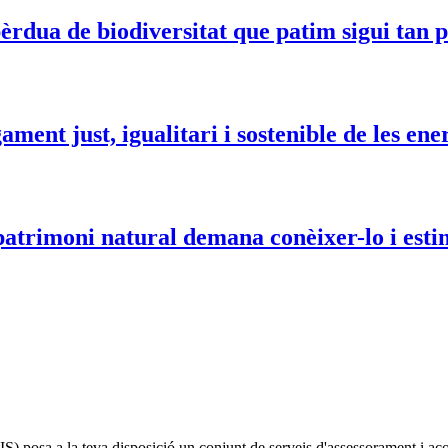
èrdua de biodiversitat que patim sigui tan 
ament just, igualitari i sostenible de les en
atrimoni natural demana conèixer-lo i esti
IS)
posa a la teva disposició un conjunt de serveis d'assessorament i a