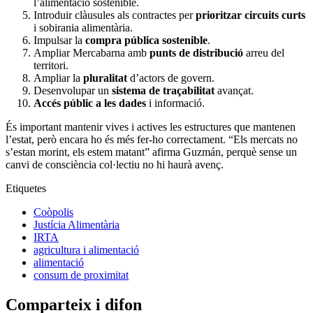
l’alimentació sostenible.
Introduir clàusules als contractes per
prioritzar circuits curts
i sobirania alimentària.
Impulsar la
compra pública sostenible
.
Ampliar Mercabarna amb
punts de distribució
arreu del
territori.
Ampliar la
pluralitat
d’actors de govern.
Desenvolupar un
sistema de traçabilitat
avançat.
Accés públic a les dades
i informació.
És important mantenir vives i actives les estructures que mantenen
l’estat, però encara ho és més fer-ho correctament. “Els mercats no
s’estan morint, els estem matant” afirma Guzmán, perquè sense un
canvi de consciència col·lectiu no hi haurà avenç.
Etiquetes
Coòpolis
Justícia Alimentària
IRTA
agricultura i alimentació
alimentació
consum de proximitat
Comparteix i difon