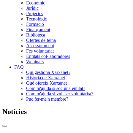
Econòmic
Jurídic
Projectes
Tecnològic
Formació
Finançament
Biblioteca
Ofertes de feina
Assessorament
Fes voluntariat
Entitats col·laboradores
Webinars
FAQ
Qui gestiona Xarxanet?
Història de Xarxanet
Què ofereix Xarxanet
Com m'ajuda si soc una entitat?
Com m'ajuda si vull ser voluntari/a?
Puc fer-me'n membre?
Notícies
Commutador
del