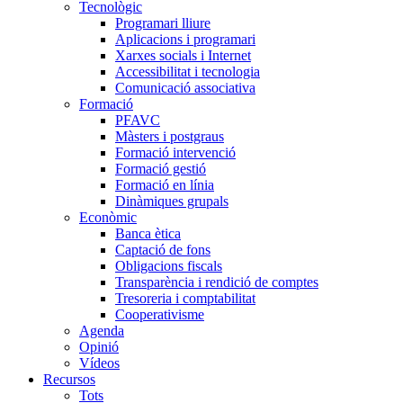
Tecnològic
Programari lliure
Aplicacions i programari
Xarxes socials i Internet
Accessibilitat i tecnologia
Comunicació associativa
Formació
PFAVC
Màsters i postgraus
Formació intervenció
Formació gestió
Formació en línia
Dinàmiques grupals
Econòmic
Banca ètica
Captació de fons
Obligacions fiscals
Transparència i rendició de comptes
Tresoreria i comptabilitat
Cooperativisme
Agenda
Opinió
Vídeos
Recursos
Tots