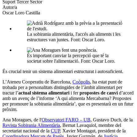
xarxes
Suport Tercer Sector
socials
Autor/a
Oscar Loro Castilla
La sobirania alimentària, l'accés als aliments i les
estructures van juntes. Font: Oscar Loro.
És important canviar la percepció que té la
societat sobre l'alimentació. Font: Oscar Loro.
És crucial tenir un sistema alimentari estructurat i autosuficient.
L’Ateneu Cooperatiu de Barcelona,
Coòpolis
, ha estat punt de
trobada per a personalitats distingides de l’àmbit alimentari per
tractar l’
actual sistema alimentari
i fer
propostes de canvi
d’acord
amb un avenç de l’informe ‘A qui alimenta Mercabarna? Propostes
per promoure la sobirania alimentària’, que es presentarà en un futur
pròxim.
Ana Moragues, de l'
Observatori FARO – UB
, Gustavo Duch, de la
Revista Sobirania Alimentària
, Bernat Lavaquiol, membre del
secretariat nacional de la
CUP
, Xavier Montagut, president de la
Coordinadora Mercats de Pagès
, Javier Guzmán, de
Justícia