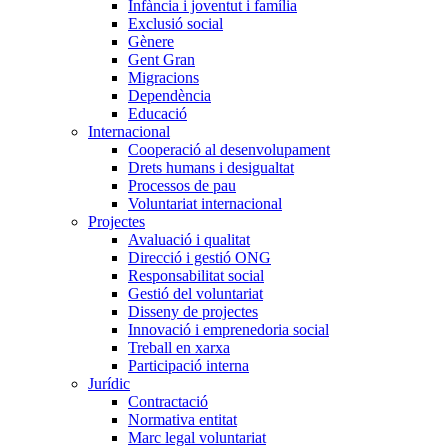
Infància i joventut i família
Exclusió social
Gènere
Gent Gran
Migracions
Dependència
Educació
Internacional
Cooperació al desenvolupament
Drets humans i desigualtat
Processos de pau
Voluntariat internacional
Projectes
Avaluació i qualitat
Direcció i gestió ONG
Responsabilitat social
Gestió del voluntariat
Disseny de projectes
Innovació i emprenedoria social
Treball en xarxa
Participació interna
Jurídic
Contractació
Normativa entitat
Marc legal voluntariat