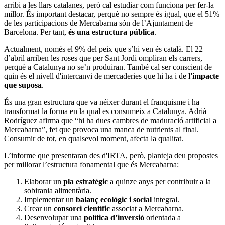
arribi a les llars catalanes, però cal estudiar com funciona per fer-la
millor. És important destacar, perquè no sempre és igual, que el 51%
de les participacions de Mercabarna són de l’Ajuntament de
Barcelona. Per tant,
és una estructura pública
.
Actualment, només el 9% del peix que s’hi ven és català. El 22
d’abril arriben les roses que per Sant Jordi ompliran els carrers,
perquè a Catalunya no se’n produiran. També cal ser conscient de
quin és el nivell d'intercanvi de mercaderies que hi ha i de
l'impacte
que suposa
.
És una gran estructura que va néixer durant el franquisme i ha
transformat la forma en la qual es consumeix a Catalunya. Adrià
Rodríguez afirma que “hi ha dues cambres de maduració artificial a
Mercabarna”, fet que provoca una manca de nutrients al final.
Consumir de tot, en qualsevol moment, afecta la qualitat.
L’informe que presentaran des d'IRTA, però, planteja deu propostes
per millorar l’estructura fonamental que és Mercabarna:
Elaborar un
pla estratègic
a quinze anys per contribuir a la
sobirania alimentària.
Implementar un
balanç ecològic i social
integral.
Crear un
consorci científic
associat a Mercabarna.
Desenvolupar una
política d’inversió
orientada a