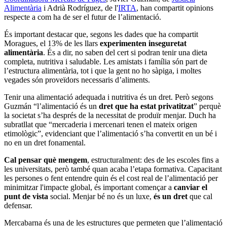
Alimentària
i Adrià Rodríguez, de l'
IRTA
, han compartit opinions
respecte a com ha de ser el futur de l’alimentació.
És important destacar que, segons les dades que ha compartit
Moragues, el 13% de les llars
experimenten inseguretat
alimentària
. És a dir, no saben del cert si podran tenir una dieta
completa, nutritiva i saludable. Les amistats i família són part de
l’estructura alimentària, tot i que la gent no ho sàpiga, i moltes
vegades són proveïdors necessaris d’aliments.
Tenir una alimentació adequada i nutritiva és un dret. Però segons
Guzmán “l’alimentació és un
dret que ha estat privatitzat
” perquè
la societat s’ha després de la necessitat de produïr menjar. Duch ha
subratllat que “mercaderia i mercenari tenen el mateix origen
etimològic”, evidenciant que l’alimentació s’ha convertit en un bé i
no en un dret fonamental.
Cal pensar què mengem
, estructuralment: des de les escoles fins a
les universitats, però també quan acaba l’etapa formativa. Capacitant
les persones o fent entendre quin és el cost real de l’alimentació per
minimitzar l'impacte global, és important començar a
canviar el
punt de vista
social. Menjar bé no és un luxe,
és un dret
que cal
defensar.
Mercabarna és una de les estructures que permeten que l’alimentació