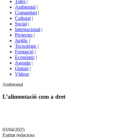
Totes
|
menú
Ambiental
|
de
Comunitari
|
portals
Cultural
|
Social
|
Internacional
|
Projectes
|
Jurídic
|
Tecnològic
|
Formació
|
Econòmic
|
Agenda
|
Opinió
|
Vídeos
Àmbit
Ambiental
de
la
L’alimentació com a dret
notícia
Comparteix
Compartir
en
03/04/2025
altres
Entitat redactora