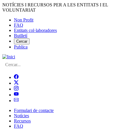
Vés
NOTÍCIES I RECURSOS PER A LES ENTITATS I EL
al
VOLUNTARIAT
contingut
Non Profit
FAQ
Menú
Entitats col·laboradores
del
Butlletí
compte
Cercar
Publica
d'usuari
Cerca
Formulari de contacte
Notícies
Navegació
Recursos
principal
FAQ