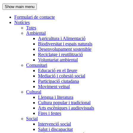
de
Show main menu
l'encapçalament
Formulari de contacte
Notícies
Navegació
Totes
principal
Ambiental
Agricultura i Alimentació
Biodiversitat i espais naturals
Desenvolupament sostenible
Reciclatge i reutilització
Voluntariat ambiental
Comunitari
Educació en el lleure
Mediació i cohesió social
Participació ciutadana
Moviment veïnal
Cultural
Llengua i literatura
Cultura popular i tradicional
Arts escèniques i audiovisuals
Fires i festes
Social
Intervenció social
Salut i discapacitat