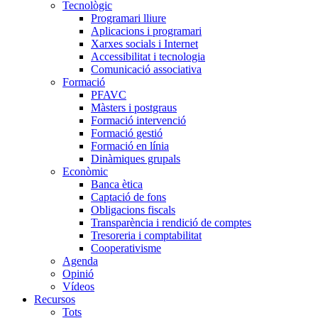
Tecnològic
Programari lliure
Aplicacions i programari
Xarxes socials i Internet
Accessibilitat i tecnologia
Comunicació associativa
Formació
PFAVC
Màsters i postgraus
Formació intervenció
Formació gestió
Formació en línia
Dinàmiques grupals
Econòmic
Banca ètica
Captació de fons
Obligacions fiscals
Transparència i rendició de comptes
Tresoreria i comptabilitat
Cooperativisme
Agenda
Opinió
Vídeos
Recursos
Tots