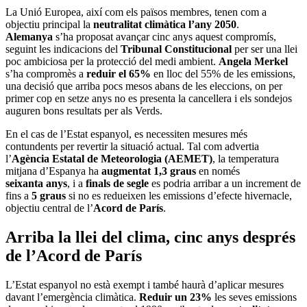
La Unió Europea, així com els països membres, tenen com a
objectiu principal la
neutralitat climàtica l’any 2050
.
Alemanya
s’ha proposat avançar cinc anys aquest compromís,
seguint les indicacions del
Tribunal Constitucional
per ser una llei
poc ambiciosa per la protecció del medi ambient.
Angela Merkel
s’ha compromès a
reduir el 65%
en lloc del 55% de les emissions,
una decisió que arriba pocs mesos abans de les eleccions, on per
primer cop en setze anys no es presenta la cancellera i els sondejos
auguren bons resultats per als Verds.
En el cas de l’Estat espanyol, es necessiten mesures més
contundents per revertir la situació actual. Tal com advertia
l’
Agència Estatal de Meteorologia (AEMET)
, la temperatura
mitjana d’Espanya ha
augmentat 1,3 graus
en només
seixanta anys
, i a
finals de segle
es podria arribar a un increment de
fins a
5 graus
si no es redueixen les emissions d’efecte hivernacle,
objectiu central de l’
Acord de París
.
Arriba la llei del clima, cinc anys després
de l’Acord de París
L’Estat espanyol no està exempt i també haurà d’aplicar mesures
davant l’emergència climàtica.
Reduir un 23%
les seves emissions