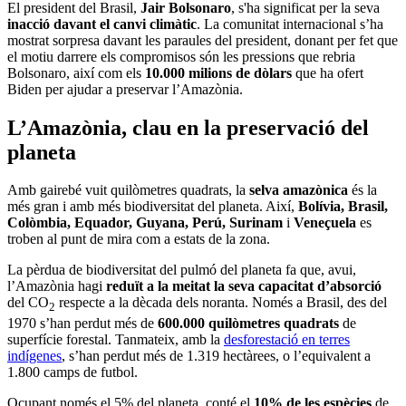
El president del Brasil,
Jair Bolsonaro
, s'ha significat per la seva
inacció davant el canvi climàtic
. La comunitat internacional s’ha
mostrat sorpresa davant les paraules del president, donant per fet que
el motiu darrere els compromisos són les pressions que rebria
Bolsonaro, així com els
10.000 milions de dòlars
que ha ofert
Biden per ajudar a preservar l’Amazònia.
L’Amazònia, clau en la preservació del
planeta
Amb gairebé vuit quilòmetres quadrats, la
selva amazònica
és la
més gran i amb més biodiversitat del planeta. Així,
Bolívia, Brasil,
Colòmbia, Equador, Guyana, Perú, Surinam
i
Veneçuela
es
troben al punt de mira com a estats de la zona.
La pèrdua de biodiversitat del pulmó del planeta fa que, avui,
l’Amazònia hagi
reduït a la meitat la seva capacitat d’absorció
del CO
respecte a la dècada dels noranta. Només a Brasil, des del
2
1970 s’han perdut més de
600.000 quilòmetres quadrats
de
superfície forestal. Tanmateix, amb la
desforestació en terres
indígenes
, s’han perdut més de 1.319 hectàrees, o l’equivalent a
1.800 camps de futbol.
Ocupant només el 5% del planeta, conté el
10% de les espècies
de