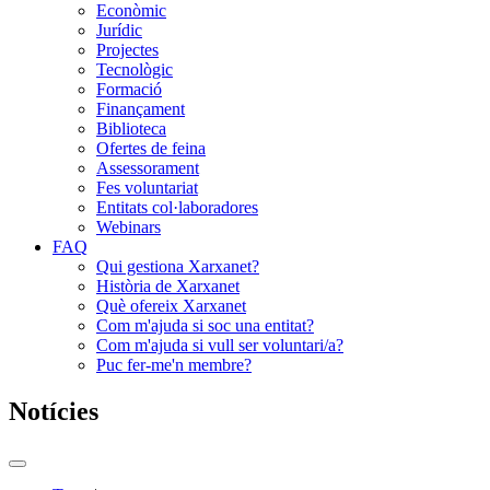
Econòmic
Jurídic
Projectes
Tecnològic
Formació
Finançament
Biblioteca
Ofertes de feina
Assessorament
Fes voluntariat
Entitats col·laboradores
Webinars
FAQ
Qui gestiona Xarxanet?
Història de Xarxanet
Què ofereix Xarxanet
Com m'ajuda si soc una entitat?
Com m'ajuda si vull ser voluntari/a?
Puc fer-me'n membre?
Notícies
Commutador
del