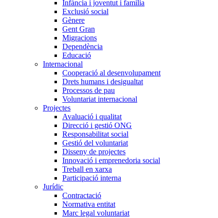
Infància i joventut i família
Exclusió social
Gènere
Gent Gran
Migracions
Dependència
Educació
Internacional
Cooperació al desenvolupament
Drets humans i desigualtat
Processos de pau
Voluntariat internacional
Projectes
Avaluació i qualitat
Direcció i gestió ONG
Responsabilitat social
Gestió del voluntariat
Disseny de projectes
Innovació i emprenedoria social
Treball en xarxa
Participació interna
Jurídic
Contractació
Normativa entitat
Marc legal voluntariat