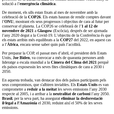
solució a l’
emergència climàtica
.
De moment, els ulls estan fixats al mes de novembre amb la
celebració de la
COP26
. Els estats hauran de rendir comptes davant
l’
ONU
, mostrant els seus progressos i objectius de cara al futur per
conservar el planeta. La COP26 se celebrarà de l’
1 al 12 de
novembre de 2021
a
Glasgow
(Escòcia), després de ser ajornada
l’any 2020 degut a la Covid-19. L’objectiu de la Conferència és que
els estats arribin més equilibrats a la
COP27
del 2022, en aquest cas
a l’
Àfrica
, encara sense saber quin país l’acollirà.
Per preparar la COP, el passat mes d’abril, el president dels Estats
Units,
Joe Biden
, va convocar a més de quaranta persones amb
lideratge a escala mundial a la
Cimera del Clima del 2021
perquè
els països exposessin les seves fites climàtiques de cara a 2030 i
2050.
En aquesta trobada, van destacar dos dels països participants pels
seus compromisos, que s'albiren inviables. Els
Estats Units
es van
comprometre a
reduir a la meitat
les seves emissions l’any 2030
respecte al 2005, i a arribar a la
neutralitat de carboni
l’any 2050.
Brasil
, per la seva part, ha assegurat
eliminar la desforestació
il·legal a l’Amazònia
el 2030, reduint així el 50% de les seves
emissions.