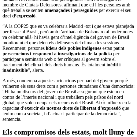
membre de Ciutats Defensores, afirmant que ell i les persones amb
què treballa se senten
amenaçades i perseguides
per exercir el seu
dret d’expressió
.
“A la COP25 que es va celebrar a Madrid -tot i que estava planejada
per fer-se al Brasil, però amb l’arribada de Bolsonaro al poder no es
va celebrar allà- hi havia gent d’intel·ligència del govern de Brasil
monitorant el que deien els defensors del clima a les sessions.
Recentment, persones
líders dels pobles indígenes
estan patint
persecucions i responent a investigacions de la policia
per
participar a seminaris web o fer crítiques al govern sobre el
tractament del clima i dels drets humans. És totalment
inèdit i
inadmissible
”, alerta.
A més, condemna aquestes actuacions per part del govern perquè
vulneren els seus drets com a persones ciutadanes d’una democràcia:
“Hi ha un discurs del govern de Brasil assegurant que estem en
contra de l’interès nacional i que treballem pels països del nord
global, que volen ocupar els recursos del Brasil. Això influeix en la
capacitat d’
exercir els nostres drets de llibertat d’expressió
que
tenim com a societat, i d’actuar i participar de la democràcia”,
sentencia.
Els compromisos dels estats, molt lluny de