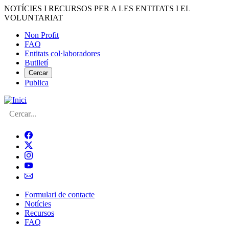
Vés
NOTÍCIES I RECURSOS PER A LES ENTITATS I EL
al
VOLUNTARIAT
contingut
Non Profit
FAQ
Menú
Entitats col·laboradores
del
Butlletí
compte
Cercar
Publica
d'usuari
Cerca
Formulari de contacte
Notícies
Navegació
Recursos
principal
FAQ