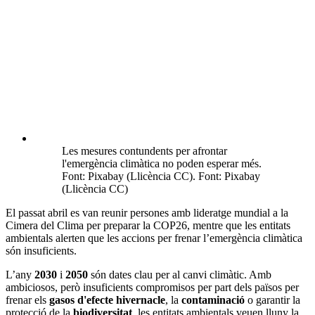
Les mesures contundents per afrontar
l'emergència climàtica no poden esperar més.
Font: Pixabay (Llicència CC). Font: Pixabay
(Llicència CC)
El passat abril es van reunir persones amb lideratge mundial a la
Cimera del Clima per preparar la COP26, mentre que les entitats
ambientals alerten que les accions per frenar l’emergència climàtica
són insuficients.
L’any
2030
i
2050
són dates clau per al canvi climàtic. Amb
ambiciosos, però insuficients compromisos per part dels països per
frenar els
gasos d'efecte hivernacle
, la
contaminació
o garantir la
protecció de la
biodiversitat
, les entitats ambientals veuen lluny la