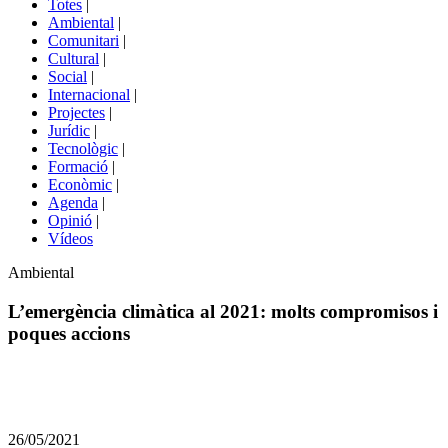
Totes
|
menú
Ambiental
|
de
Comunitari
|
portals
Cultural
|
Social
|
Internacional
|
Projectes
|
Jurídic
|
Tecnològic
|
Formació
|
Econòmic
|
Agenda
|
Opinió
|
Vídeos
Àmbit
Ambiental
de
la
L’emergència climàtica al 2021: molts compromisos i
notícia
poques accions
Comparteix
Compartir
en
26/05/2021