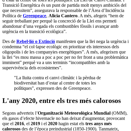
Transició Energètica és un punt de partida molt menys ambiciós del
que necessitem”, assegurava la responsable de l’Àrea d’Incidència
Política de
Greenpeace
,
Alicia Cantero
. A més, afegeix “hem de
seguir treballant per perquè la concreció de la Llei ens permeti
abandonar d’una vegada els combustibles fòssils i avançar amb
urgència en la transició ecològica”.
Des de
Rebel·lió o Extinció
manifesten que la llei nega la urgència i
condemna “el col·lapse ecològic en prioritzar els interessos dels
oligopolis i de les companyies energètiques”. A més, afegeixen que
la llei “es mou massa a poc a poc per no fer front a una problemàtica
imminent” perquè va a uns terminis “incompatibles amb la
supervivència dels ecosistemes”.
"La lluita contra el canvi climàtic i la pèrdua de
biodiversitat han d’estar al centre de totes les
polítiques", expressen des de Greenpeace.
L'any 2020, entre els tres més calorosos
Segons adverteix l’
Organització Meteorològica Mundial
(OMM),
els gasos d’efecte hivernacle no han deixat d'augmentar, provocant
que el
2016
, el
2019
i el
2020
hagin estat els
tres anys més
calorosos
des de l’època preindustrial (1850-1900). Tanmateix,