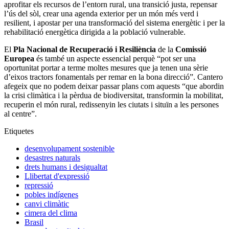
aprofitar els recursos de l’entorn rural, una transició justa, repensar
l’ús del sòl, crear una agenda exterior per un món més verd i
resilient, i apostar per una transformació del sistema energètic i per la
rehabilitació energètica dirigida a la població vulnerable.
El
Pla Nacional de Recuperació i Resiliència
de la
Comissió
Europea
és també un aspecte essencial perquè “pot ser una
oportunitat portar a terme moltes mesures que ja tenen una sèrie
d’eixos tractors fonamentals per remar en la bona direcció”. Cantero
afegeix que no podem deixar passar plans com aquests “que abordin
la crisi climàtica i la pèrdua de biodiversitat, transformin la mobilitat,
recuperin el món rural, redissenyin les ciutats i situïn a les persones
al centre”.
Etiquetes
desenvolupament sostenible
desastres naturals
drets humans i desigualtat
Llibertat d'expressió
repressió
pobles indígenes
canvi climàtic
cimera del clima
Brasil