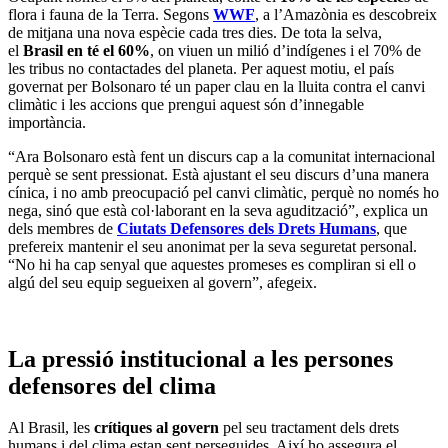
flora i fauna de la Terra. Segons
WWF
, a l’Amazònia es descobreix
de mitjana una nova espècie cada tres dies. De tota la selva,
el
Brasil en té el 60%
, on viuen un milió d’indígenes i el 70% de
les tribus no contactades del planeta. Per aquest motiu, el país
governat per Bolsonaro té un paper clau en la lluita contra el canvi
climàtic i les accions que prengui aquest són d’innegable
importància.
“Ara Bolsonaro està fent un discurs cap a la comunitat internacional
perquè se sent pressionat. Està ajustant el seu discurs d’una manera
cínica, i no amb preocupació pel canvi climàtic, perquè no només ho
nega, sinó que està col·laborant en la seva agudització”, explica un
dels membres de
Ciutats Defensores dels Drets Humans
, que
prefereix mantenir el seu anonimat per la seva seguretat personal.
“No hi ha cap senyal que aquestes promeses es compliran si ell o
algú del seu equip segueixen al govern”, afegeix.
La pressió institucional a les persones
defensores del clima
Al Brasil, les
crítiques al govern
pel seu tractament dels drets
humans i del clima estan sent perseguides. Així ho assegura el