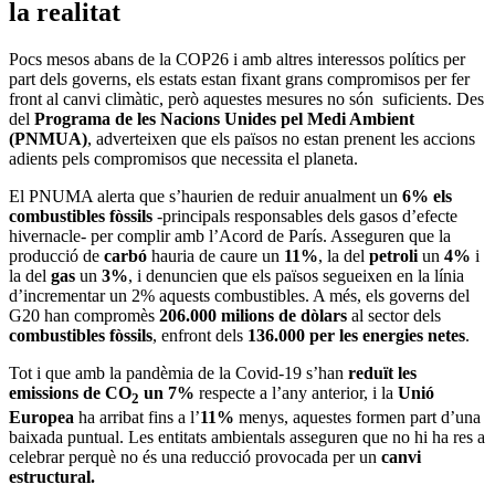
la realitat
Pocs mesos abans de la COP26 i amb altres interessos polítics per
part dels governs, els estats estan fixant grans compromisos per fer
front al canvi climàtic, però aquestes mesures no són suficients. Des
del
Programa de les Nacions Unides pel Medi Ambient
(PNMUA)
, adverteixen que els països no estan prenent les accions
adients pels compromisos que necessita el planeta.
El PNUMA alerta que s’haurien de reduir anualment un
6% els
combustibles fòssils
-principals responsables dels gasos d’efecte
hivernacle- per complir amb l’Acord de París. Asseguren que la
producció de
carbó
hauria de caure un
11%
, la del
petroli
un
4%
i
la del
gas
un
3%
, i denuncien que els països segueixen en la línia
d’incrementar un 2% aquests combustibles. A més, els governs del
G20 han compromès
206.000 milions de dòlars
al sector dels
combustibles fòssils
, enfront dels
136.000 per les energies netes
.
Tot i que amb la pandèmia de la Covid-19 s’han
reduït les
emissions de CO
un 7%
respecte a l’any anterior, i la
Unió
2
Europea
ha arribat fins a l’
11%
menys, aquestes formen part d’una
baixada puntual. Les entitats ambientals asseguren que no hi ha res a
celebrar perquè no és una reducció provocada per un
canvi
estructural.