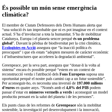
És possible un món sense emergència
climàtica?
El membre de Ciutats Defensores dels Drets Humans alerta que
“una solució és tan improbable que ni es pot imaginar en el context
actual. S’ha d’involucrar a tota la humanitat. S’ha de mobilitzar
Catalunya, Europa i el planeta sencer perquè
és un problema
global
”. Davant la pèrdua de biodiversitat per la crisi climàtica,
Ecologistes en Acció
assegura que “la inacció política és
preocupant” i que els estats “adopten mesuren de caràcter econòmic
i d’infraestructures que acceleren la degradació ambiental”.
Greenpeace, per la seva part, assegura que “donar-li la volta al
sistema” encara és possible perquè “estem en un context de
reconstrucció verda i l'atribució dels
Fons Europeus
suposa una
oportunitat perquè el nostre país camini cap a un futur sostenible”.
Per aconseguir-ho, es necessita una inversió de
197.000 milions
d’euros
en quatre anys. “Només amb el
4,8% del PIB
podem
passar d’estar en
números vermells a verds
i aconseguir un model
productiu pensant en la salut del planeta i de les persones”.
Els punts claus de les reformes de
Greenpeace
són la mobilitat
sostenible, la investigació pel desenvolupament i la innovació,