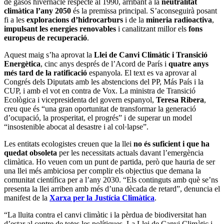
de gasos hivernacle respecte al 1990, arribant a la
neutralitat
climàtica l’any 2050
és la premissa principal. S’aconseguirà posant
fi a les
exploracions d’hidrocarburs
i de la
mineria radioactiva
,
impulsant les energies renovables
i canalitzant millor els
fons
europeus de recuperació
.
Aquest maig s’ha aprovat la
Llei de Canvi Climàtic i Transició
Energètica
, cinc anys després de l’Acord de París i
quatre anys
més tard de la ratificació
espanyola. El text es va aprovar al
Congrés dels Diputats amb les abstencions del PP, Más País i la
CUP, i amb el vot en contra de Vox. La ministra de Transició
Ecològica i vicepresidenta del govern espanyol,
Teresa Ribera
,
creu que és “una gran oportunitat de transformar la generació
d’ocupació, la prosperitat, el progrés” i de superar un model
“insostenible abocat al desastre i al col·lapse”.
Les entitats ecologistes creuen que la llei
no és suficient i que ha
quedat obsoleta
per les necessitats actuals davant l’emergència
climàtica. Ho veuen com un punt de partida, però que hauria de ser
una llei més ambiciosa per complir els objectius que demana la
comunitat científica per a l’any 2030. “Els continguts amb què se’ns
presenta la llei arriben amb més d’una dècada de retard”, denuncia el
manifest de la
Xarxa per la Justícia Climàtica
.
“La lluita contra el canvi climàtic i la pèrdua de biodiversitat han
d’estar al centre de totes les polítiques. La Llei de Canvi Climàtic i