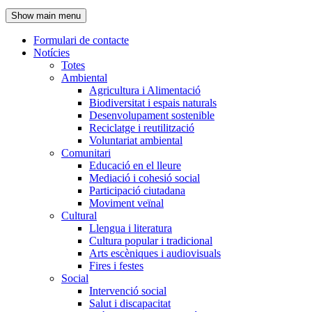
de
Show main menu
l'encapçalament
Formulari de contacte
Notícies
Navegació
Totes
principal
Ambiental
Agricultura i Alimentació
Biodiversitat i espais naturals
Desenvolupament sostenible
Reciclatge i reutilització
Voluntariat ambiental
Comunitari
Educació en el lleure
Mediació i cohesió social
Participació ciutadana
Moviment veïnal
Cultural
Llengua i literatura
Cultura popular i tradicional
Arts escèniques i audiovisuals
Fires i festes
Social
Intervenció social
Salut i discapacitat