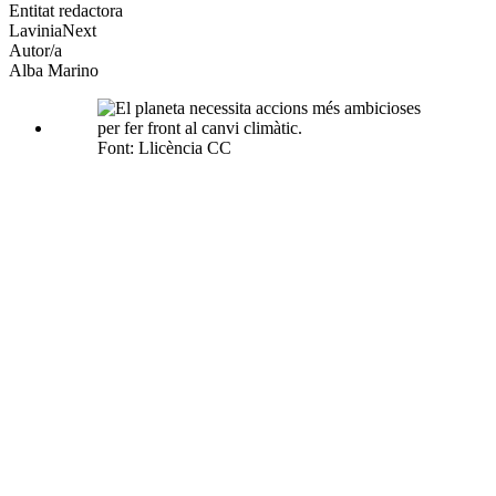
altres
Entitat redactora
xarxes
LaviniaNext
socials
Autor/a
Alba Marino
Font: Llicència CC