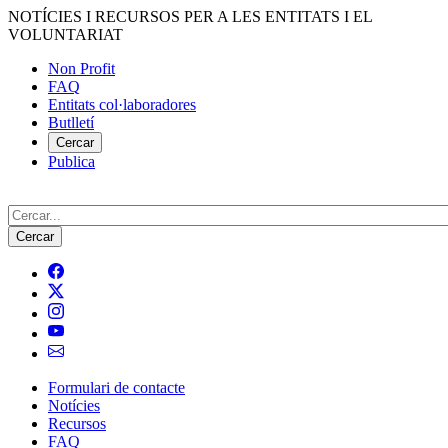
Vés
NOTÍCIES I RECURSOS PER A LES ENTITATS I EL
al
VOLUNTARIAT
contingut
Non Profit
FAQ
Menú
Entitats col·laboradores
del
Butlletí
compte
Cercar
Publica
d'usuari
Cerca
Formulari de contacte
Notícies
Navegació
Recursos
principal
FAQ