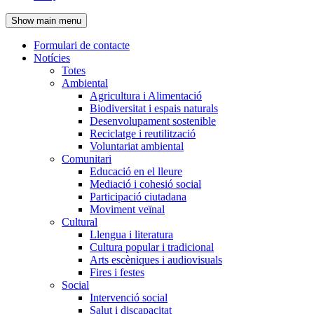
de
Show main menu
l'encapçalament
Formulari de contacte
Notícies
Navegació
Totes
principal
Ambiental
Agricultura i Alimentació
Biodiversitat i espais naturals
Desenvolupament sostenible
Reciclatge i reutilització
Voluntariat ambiental
Comunitari
Educació en el lleure
Mediació i cohesió social
Participació ciutadana
Moviment veïnal
Cultural
Llengua i literatura
Cultura popular i tradicional
Arts escèniques i audiovisuals
Fires i festes
Social
Intervenció social
Salut i discapacitat