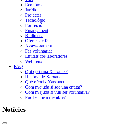
Econòmic
Jurídic
Projectes
Tecnològic
Formació
Finançament
Biblioteca
Ofertes de feina
Assessorament
Fes voluntariat
Entitats col·laboradores
Webinars
FAQ
Qui gestiona Xarxanet?
Història de Xarxanet
Què ofereix Xarxanet
Com m'ajuda si soc una entitat?
Com m'ajuda si vull ser voluntari/a?
Puc fer-me'n membre?
Notícies
Commutador