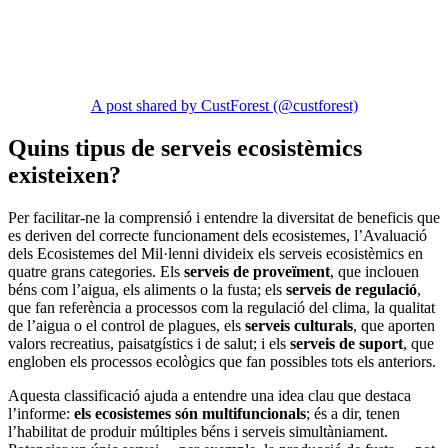
A post shared by CustForest (@custforest)
Quins tipus de serveis ecosistèmics
existeixen?
Per facilitar-ne la comprensió i entendre la diversitat de beneficis que
es deriven del correcte funcionament dels ecosistemes, l’Avaluació
dels Ecosistemes del Mil·lenni divideix els serveis ecosistèmics en
quatre grans categories. Els
serveis de proveïment
, que inclouen
béns com l’aigua, els aliments o la fusta; els
serveis de regulació
,
que fan referència a processos com la regulació del clima, la qualitat
de l’aigua o el control de plagues, els
serveis culturals
, que aporten
valors recreatius, paisatgístics i de salut; i els
serveis de suport
, que
engloben els processos ecològics que fan possibles tots els anteriors.
Aquesta classificació ajuda a entendre una idea clau que destaca
l’informe:
els ecosistemes són multifuncionals
; és a dir, tenen
l’habilitat de produir múltiples béns i serveis simultàniament.