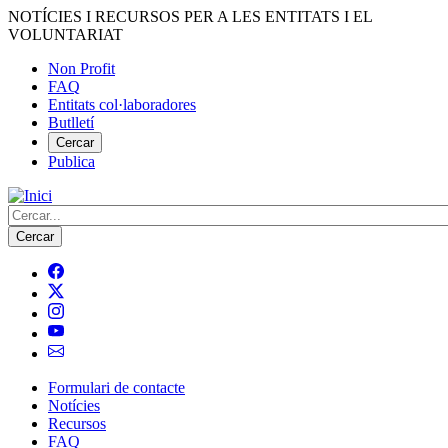
Vés
NOTÍCIES I RECURSOS PER A LES ENTITATS I EL
al
VOLUNTARIAT
contingut
Non Profit
FAQ
Menú
Entitats col·laboradores
del
Butlletí
compte
Cercar
Publica
d'usuari
Cerca
Formulari de contacte
Notícies
Navegació
Recursos
principal
FAQ