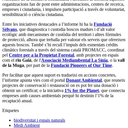
organitzacions fan de pont entre administracions, centres de recerca,
empreses i ciutadania, i impulsen participació a través de voluntariat,
sensibilització o ciència ciutadana.
Entre les iniciatives destacades a l’informe hi ha la
Fundació
Sèlvans
, que diagnostica i custodia boscos madurs i d’alt valor
ecològic amb mecanismes de custòdia del territori i altres fórmules
de protecció, alhora que treballa per valorar els serveis que ofereixen
aquests boscos. També s’hi recull l’impuls dels esmentats crèdits
climàtics forestals a través del sistema català PROMACC, coordinat
pel
Centre per a la Propietat Forestal
, amb projectes en espais
com el
riu Gaià
, de l'
Associació Mediambental La Sínia
, o la
vall
de la Muga
, per part de la
Fundació Pioneers of Our Time
.
Per facilitar que aquest suport es tradueixi en accions concretes,
l’informe apunta vies com el portal
Donant Ambiental
, que reuneix
projectes de conservació i restauració on es pot fer una donació i
obtenir un certificat; o la iniciativa
1% for the Planet
, que connecta
empreses amb causes ambientals perquè hi destinin l’1% de la
recaptació anual.
Etiquetes
biodiversitat i espais naturals
Medi Ambient