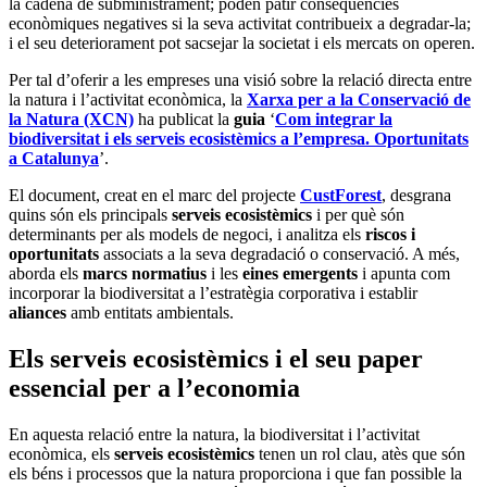
la cadena de subministrament; poden patir conseqüències
econòmiques negatives si la seva activitat contribueix a degradar-la;
i el seu deteriorament pot sacsejar la societat i els mercats on operen.
Per tal d’oferir a les empreses una visió sobre la relació directa entre
la natura i l’activitat econòmica, la
Xarxa per a la Conservació de
la Natura (XCN)
ha publicat la
guia
‘
Com integrar la
biodiversitat i els serveis ecosistèmics a l’empresa. Oportunitats
a Catalunya
’.
El document, creat en el marc del projecte
CustForest
, desgrana
quins són els principals
serveis ecosistèmics
i per què són
determinants per als models de negoci, i analitza els
riscos i
oportunitats
associats a la seva degradació o conservació. A més,
aborda els
marcs normatius
i les
eines emergents
i apunta com
incorporar la biodiversitat a l’estratègia corporativa i establir
aliances
amb entitats ambientals.
Els serveis ecosistèmics i el seu paper
essencial per a l’economia
En aquesta relació entre la natura, la biodiversitat i l’activitat
econòmica, els
serveis ecosistèmics
tenen un rol clau, atès que són
els béns i processos que la natura proporciona i que fan possible la