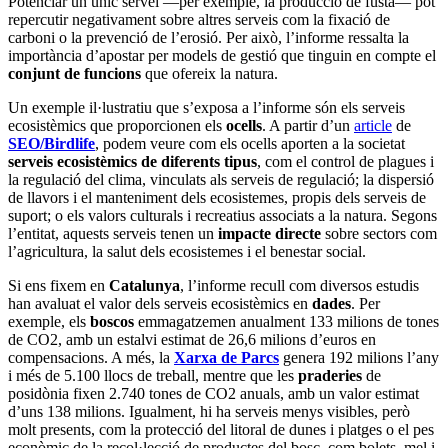
Potenciar un únic servei —per exemple, la producció de fusta— pot
repercutir negativament sobre altres serveis com la fixació de
carboni o la prevenció de l’erosió. Per això, l’informe ressalta la
importància d’apostar per models de gestió que tinguin en compte el
conjunt de funcions
que ofereix la natura.
Un exemple il·lustratiu que s’exposa a l’informe són els serveis
ecosistèmics que proporcionen els
ocells
. A partir d’un
article
de
SEO/Birdlife
, podem veure com els ocells aporten a la societat
serveis ecosistèmics de diferents tipus
, com el control de plagues i
la regulació del clima, vinculats als serveis de regulació; la dispersió
de llavors i el manteniment dels ecosistemes, propis dels serveis de
suport; o els valors culturals i recreatius associats a la natura. Segons
l’entitat, aquests serveis tenen un
impacte directe
sobre sectors com
l’agricultura, la salut dels ecosistemes i el benestar social.
Si ens fixem en
Catalunya
, l’informe recull com diversos estudis
han avaluat el valor dels serveis ecosistèmics en
dades
. Per
exemple, els
boscos
emmagatzemen anualment 133 milions de tones
de CO2, amb un estalvi estimat de 26,6 milions d’euros en
compensacions. A més, la
Xarxa de Parcs
genera 192 milions l’any
i més de 5.100 llocs de treball, mentre que les
praderies
de
posidònia fixen 2.740 tones de CO2 anuals, amb un valor estimat
d’uns 138 milions. Igualment, hi ha serveis menys visibles, però
molt presents, com la protecció del litoral de dunes i platges o el pes
econòmic de la recol·lecció de productes del bosc, com bolets, mel i