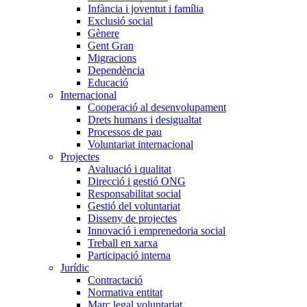
Infància i joventut i família
Exclusió social
Gènere
Gent Gran
Migracions
Dependència
Educació
Internacional
Cooperació al desenvolupament
Drets humans i desigualtat
Processos de pau
Voluntariat internacional
Projectes
Avaluació i qualitat
Direcció i gestió ONG
Responsabilitat social
Gestió del voluntariat
Disseny de projectes
Innovació i emprenedoria social
Treball en xarxa
Participació interna
Jurídic
Contractació
Normativa entitat
Marc legal voluntariat