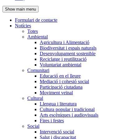
de
Show main menu
l'encapçalament
Formulari de contacte
Notícies
Navegació
Totes
principal
Ambiental
Agricultura i Alimentació
Biodiversitat i espais naturals
Desenvolupament sostenible
Reciclatge i reutilització
Voluntariat ambiental
Comunitari
Educació en el lleure
Mediació i cohesió social
Participació ciutadana
Moviment veïnal
Cultural
Llengua i literatura
Cultura popular i tradicional
Arts escèniques i audiovisuals
Fires i festes
Social
Intervenció social
Salut i discapacitat