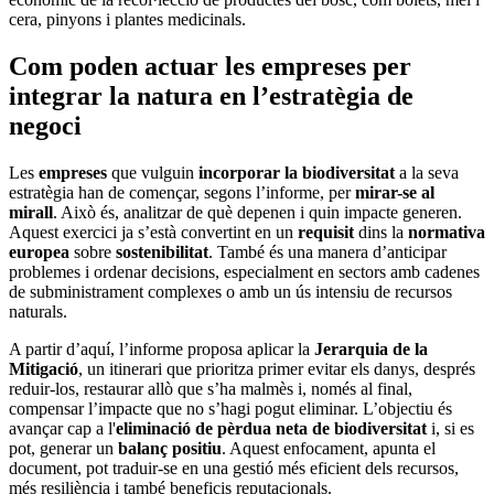
cera, pinyons i plantes medicinals.
Com poden actuar les empreses per
integrar la natura en l’estratègia de
negoci
Les
empreses
que vulguin
incorporar la biodiversitat
a la seva
estratègia han de començar, segons l’informe, per
mirar-se al
mirall
. Això és, analitzar de què depenen i quin impacte generen.
Aquest exercici ja s’està convertint en un
requisit
dins la
normativa
europea
sobre
sostenibilitat
. També és una manera d’anticipar
problemes i ordenar decisions, especialment en sectors amb cadenes
de subministrament complexes o amb un ús intensiu de recursos
naturals.
A partir d’aquí, l’informe proposa aplicar la
Jerarquia de la
Mitigació
, un itinerari que prioritza primer evitar els danys, després
reduir-los, restaurar allò que s’ha malmès i, només al final,
compensar l’impacte que no s’hagi pogut eliminar. L’objectiu és
avançar cap a l'
eliminació de pèrdua neta de biodiversitat
i, si es
pot, generar un
balanç positiu
. Aquest enfocament, apunta el
document, pot traduir-se en una gestió més eficient dels recursos,
més resiliència i també beneficis reputacionals.