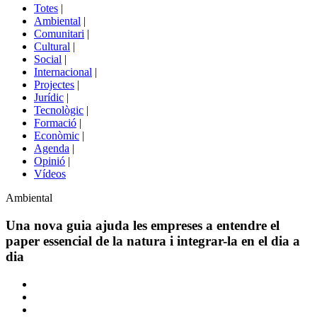
del
Totes
|
menú
Ambiental
|
de
Comunitari
|
portals
Cultural
|
Social
|
Internacional
|
Projectes
|
Jurídic
|
Tecnològic
|
Formació
|
Econòmic
|
Agenda
|
Opinió
|
Vídeos
Àmbit
Ambiental
de
la
Una nova guia ajuda les empreses a entendre el
notícia
paper essencial de la natura i integrar-la en el dia a
dia
Comparteix
Compartir