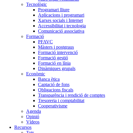
Tecnològic
Programari lliure
Aplicacions i programari
Xarxes socials i Internet
Accessibilitat i tecnologia
Comunicació associativa
Formació
PFAVC
Màsters i postgraus
Formació intervenció
Formació gestió
Formació en línia
Dinàmiques grupals
Econòmic
Banca ètica
Captació de fons
Obligacions fiscals
Transparència i rendició de comptes
Tresoreria i comptabilitat
Cooperativisme
Agenda
Opinió
Vídeos
Recursos
Tots