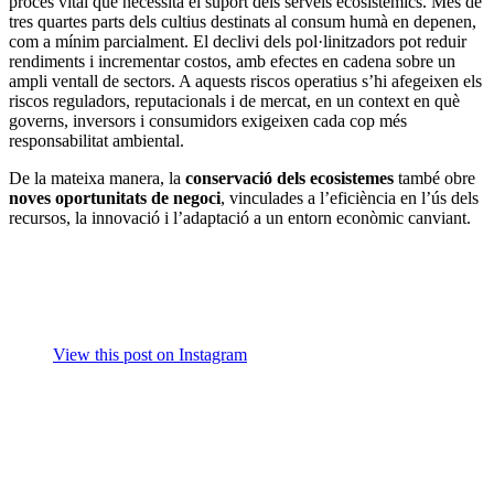
procés vital que necessita el suport dels serveis ecosistèmics. Més de
tres quartes parts dels cultius destinats al consum humà en depenen,
com a mínim parcialment. El declivi dels pol·linitzadors pot reduir
rendiments i incrementar costos, amb efectes en cadena sobre un
ampli ventall de sectors. A aquests riscos operatius s’hi afegeixen els
riscos reguladors, reputacionals i de mercat, en un context en què
governs, inversors i consumidors exigeixen cada cop més
responsabilitat ambiental.
De la mateixa manera, la
conservació dels ecosistemes
també obre
noves oportunitats de negoci
, vinculades a l’eficiència en l’ús dels
recursos, la innovació i l’adaptació a un entorn econòmic canviant.
View this post on Instagram