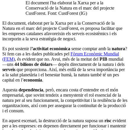
El document l'ha elaborat la Xarxa per a la
Conservació de la Natura en el marc del projecte
CustForest. Font: CustForest (IG)
El document, elaborat per la Xarxa per a la Conservació de la
Natura en el marc del projecte CustForest, es proposa facilitar que
les empreses catalanes afavoreixin els serveis ecosistèmics i els
incorporin a la seva estratègia de negoci.
Es pot sostenir l
’activitat econòmica
sense comptar amb la
natura
?
Si fem cas a les dades publicades pel
Fòrum Econòmic Mundial
(FEM)
, és evident que no. Avui, més de la meitat del
PIB
mundial
—uns
44 bilions de dòlars
— depèn directament de la natura i dels
serveis
que proporciona. Així, més enllà de la seva importància per
a la salut planetària i el benestar humà, la natura també té un pes
capital en l’
economia
.
Aquesta
dependència
, però, encara costa d’entendre en el món
empresarial, que sovint tendeix a menystenir el rol essencial de la
natura per al seu funcionament, la competitivitat i la resiliència de les
organitzacions, així com per assegurar la continuïtat de la producció
i el consum.
En aquest escenari, la destrucció de la natura suposa un
risc
evident
per a les empreses: en depenen directament per funcionar i mantenir