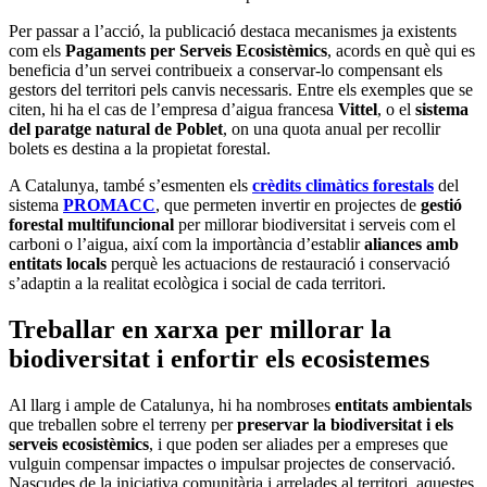
Per passar a l’acció, la publicació destaca mecanismes ja existents
com els
Pagaments per Serveis Ecosistèmics
, acords en què qui es
beneficia d’un servei contribueix a conservar-lo compensant els
gestors del territori pels canvis necessaris. Entre els exemples que se
citen, hi ha el cas de l’empresa d’aigua francesa
Vittel
, o el
sistema
del paratge natural de Poblet
, on una quota anual per recollir
bolets es destina a la propietat forestal.
A Catalunya, també s’esmenten els
crèdits climàtics forestals
del
sistema
PROMACC
, que permeten invertir en projectes de
gestió
forestal multifuncional
per millorar biodiversitat i serveis com el
carboni o l’aigua, així com la importància d’establir
aliances amb
entitats locals
perquè les actuacions de restauració i conservació
s’adaptin a la realitat ecològica i social de cada territori.
Treballar en xarxa per millorar la
biodiversitat i enfortir els ecosistemes
Al llarg i ample de Catalunya, hi ha nombroses
entitats ambientals
que treballen sobre el terreny per
preservar la biodiversitat i els
serveis ecosistèmics
, i que poden ser aliades per a empreses que
vulguin compensar impactes o impulsar projectes de conservació.
Nascudes de la iniciativa comunitària i arrelades al territori, aquestes