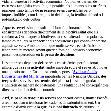
vida, el benestar i l’activitat econòmica. No només parlem de
recursos tangibles
com l’aigua potable, els aliments o les matèries
primeres, sinó també de
processos sovint invisibles
però
imprescindibles, com la regulació del clima, la fertilitat del sòl o la
pol·linització dels cultius.
Aquests serveis són el resultat del bon funcionament dels
ecosistemes
i depenen directament de la
biodiversitat
que els
conforma. Quan aquesta biodiversitat resta alterada o empobrida,
també es redueix la capacitat dels ecosistemes per continuar oferint
aquests serveis. Amb tot, com que molts serveis ecosistèmics no
tenen preu ni mercat, sovint queden fora de l’equació econòmica i
passen desapercebuts en la
presa de decisions
.
Les empreses depenen dels serveis ecosistèmics per funcionar,
alhora que la seva
activitat
també impacta sobre el seu estat. I no és
una qüestió menor. En aquest sentit, segons l’
Avaluació dels
Ecosistemes del Mil·lenni
impulsada per les
Nacions Unides
,
dos
terços
dels serveis ecosistèmics del planeta ja estan degradats o
s’utilitzen de manera no sostenible, una realitat que té conseqüències
directes sobre l’activitat econòmica.
Així, la
pèrdua d’aquests serveis
pot encarir costos, limitar l’accés
a recursos clau o tensionar les cadenes de subministrament. Un
exemple d’això citat a la guia és la
pol·linització
de cultius, un