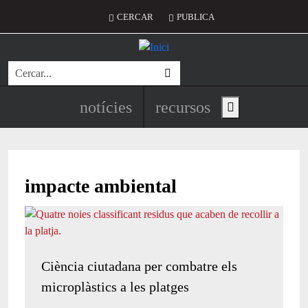
Vés al contingut
Menú del compte d'usuari
CERCAR
PUBLICA
Cerca
Navegació principal de l'encapç
notícies
recursos
Show main menu
impacte ambiental
Ciència ciutadana per combatre els
microplàstics a les platges