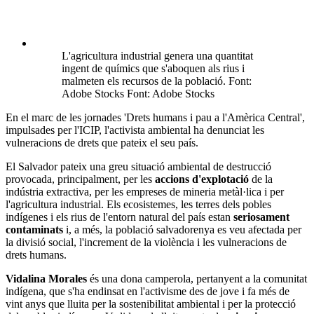
L'agricultura industrial genera una quantitat
ingent de químics que s'aboquen als rius i
malmeten els recursos de la població. Font:
Adobe Stocks Font: Adobe Stocks
En el marc de les jornades 'Drets humans i pau a l'Amèrica Central',
impulsades per l'ICIP, l'activista ambiental ha denunciat les
vulneracions de drets que pateix el seu país.
El Salvador pateix una greu situació ambiental de destrucció
provocada, principalment, per les
accions d'explotació
de la
indústria extractiva, per les empreses de mineria metàl·lica i per
l'agricultura industrial. Els ecosistemes, les terres dels pobles
indígenes i els rius de l'entorn natural del país estan
seriosament
contaminats
i, a més, la població salvadorenya es veu afectada per
la divisió social, l'increment de la violència i les vulneracions de
drets humans.
Vidalina Morales
és una dona camperola, pertanyent a la comunitat
indígena, que s'ha endinsat en l'activisme des de jove i fa més de
vint anys que lluita per la sostenibilitat ambiental i per la protecció