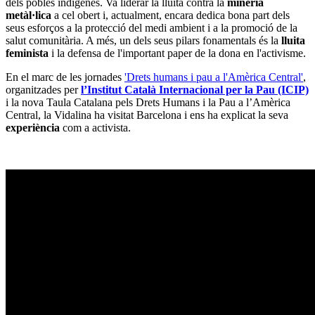
dels pobles indígenes. Va liderar la lluita contra la
mineria
metàl·lica
a cel obert i, actualment, encara dedica bona part dels
seus esforços a la protecció del medi ambient i a la promoció de la
salut comunitària. A més, un dels seus pilars fonamentals és la
lluita
feminista
i la defensa de l'important paper de la dona en l'activisme.
En el marc de les jornades
'Drets humans i pau a l'Amèrica Central'
,
organitzades per
l’Institut Català Internacional per la Pau (ICIP)
i la nova Taula Catalana pels Drets Humans i la Pau a l’Amèrica
Central, la Vidalina ha visitat Barcelona i ens ha explicat la seva
experiència
com a activista.