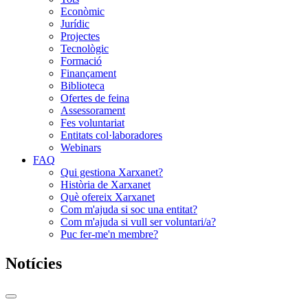
Econòmic
Jurídic
Projectes
Tecnològic
Formació
Finançament
Biblioteca
Ofertes de feina
Assessorament
Fes voluntariat
Entitats col·laboradores
Webinars
FAQ
Qui gestiona Xarxanet?
Història de Xarxanet
Què ofereix Xarxanet
Com m'ajuda si soc una entitat?
Com m'ajuda si vull ser voluntari/a?
Puc fer-me'n membre?
Notícies
Commutador