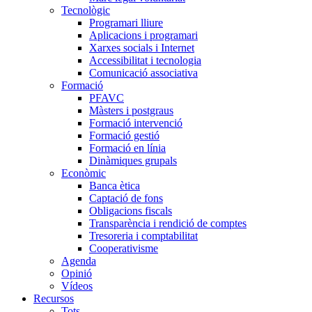
Tecnològic
Programari lliure
Aplicacions i programari
Xarxes socials i Internet
Accessibilitat i tecnologia
Comunicació associativa
Formació
PFAVC
Màsters i postgraus
Formació intervenció
Formació gestió
Formació en línia
Dinàmiques grupals
Econòmic
Banca ètica
Captació de fons
Obligacions fiscals
Transparència i rendició de comptes
Tresoreria i comptabilitat
Cooperativisme
Agenda
Opinió
Vídeos
Recursos
Tots