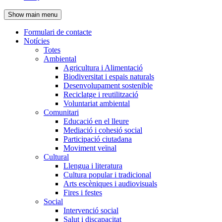
de
Show main menu
l'encapçalament
Formulari de contacte
Notícies
Navegació
Totes
principal
Ambiental
Agricultura i Alimentació
Biodiversitat i espais naturals
Desenvolupament sostenible
Reciclatge i reutilització
Voluntariat ambiental
Comunitari
Educació en el lleure
Mediació i cohesió social
Participació ciutadana
Moviment veïnal
Cultural
Llengua i literatura
Cultura popular i tradicional
Arts escèniques i audiovisuals
Fires i festes
Social
Intervenció social
Salut i discapacitat