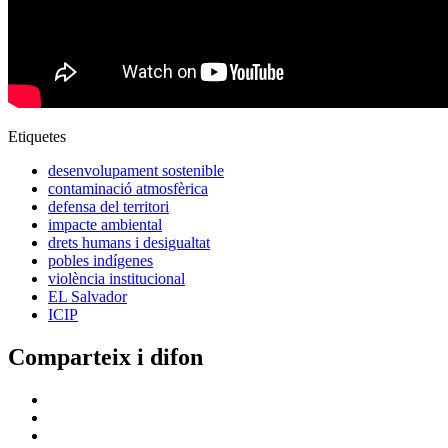
Etiquetes
desenvolupament sostenible
contaminació atmosfèrica
defensa del territori
impacte ambiental
drets humans i desigualtat
pobles indígenes
violència institucional
EL Salvador
ICIP
Comparteix i difon