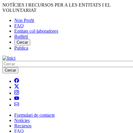
Vés
NOTÍCIES I RECURSOS PER A LES ENTITATS I EL
al
VOLUNTARIAT
contingut
Non Profit
FAQ
Menú
Entitats col·laboradores
del
Butlletí
compte
Cercar
Publica
d'usuari
Cerca
Formulari de contacte
Notícies
Navegació
Recursos
principal
FAQ