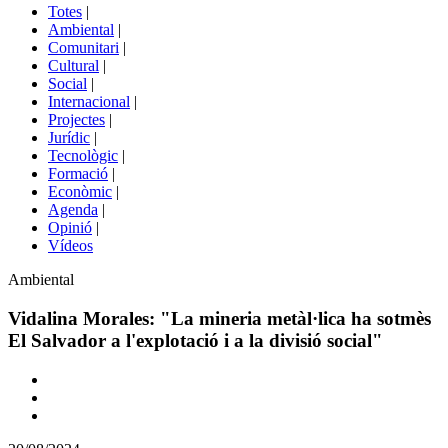
del
Totes
|
menú
Ambiental
|
de
Comunitari
|
portals
Cultural
|
Social
|
Internacional
|
Projectes
|
Jurídic
|
Tecnològic
|
Formació
|
Econòmic
|
Agenda
|
Opinió
|
Vídeos
Àmbit
Ambiental
de
la
Vidalina Morales: "La mineria metàl·lica ha sotmès
notícia
El Salvador a l'explotació i a la divisió social"
Comparteix
Compartir
en