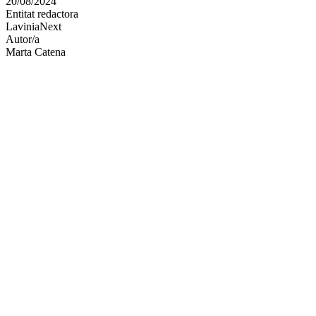
20/08/2024
altres
Entitat redactora
xarxes
LaviniaNext
socials
Autor/a
Marta Catena