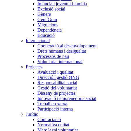
Infància i joventut i família
Exclusió social
Gènere
Gent Gran
Migracions
Dependència
Educació
Internacional
Cooperació al desenvolupament
Drets humans i desigualtat
Processos de pau
Voluntariat internacional
Projectes
Avaluació i qualitat
Direcció i gestió ONG
Responsabilitat social
Gestió del voluntariat
Disseny de projectes
Innovació i emprenedoria social
Treball en xarxa
Participació interna
Jurídic
Contractació
Normativa entitat
Marc legal voluntariat