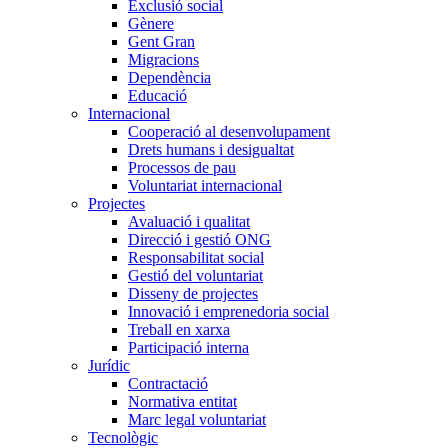
Exclusió social
Gènere
Gent Gran
Migracions
Dependència
Educació
Internacional
Cooperació al desenvolupament
Drets humans i desigualtat
Processos de pau
Voluntariat internacional
Projectes
Avaluació i qualitat
Direcció i gestió ONG
Responsabilitat social
Gestió del voluntariat
Disseny de projectes
Innovació i emprenedoria social
Treball en xarxa
Participació interna
Jurídic
Contractació
Normativa entitat
Marc legal voluntariat
Tecnològic