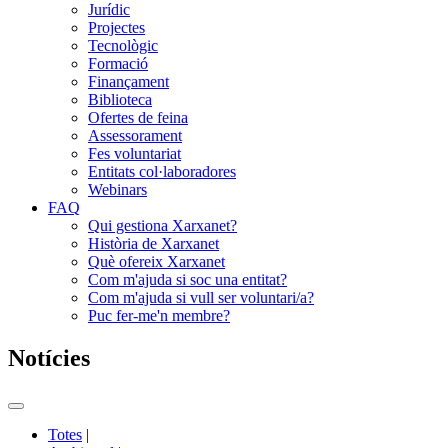
Jurídic
Projectes
Tecnològic
Formació
Finançament
Biblioteca
Ofertes de feina
Assessorament
Fes voluntariat
Entitats col·laboradores
Webinars
FAQ
Qui gestiona Xarxanet?
Història de Xarxanet
Què ofereix Xarxanet
Com m'ajuda si soc una entitat?
Com m'ajuda si vull ser voluntari/a?
Puc fer-me'n membre?
Notícies
Commutador
del
Totes
|
menú