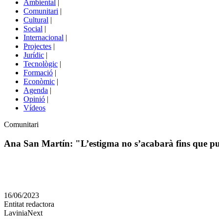
Ambiental
|
de
Comunitari
|
portals
Cultural
|
Social
|
Internacional
|
Projectes
|
Jurídic
|
Tecnològic
|
Formació
|
Econòmic
|
Agenda
|
Opinió
|
Vídeos
Àmbit
Comunitari
de
la
Ana San Martín: "L’estigma no s’acabarà fins que pu
notícia
Comparteix
Compartir
en
16/06/2023
altres
Entitat redactora
xarxes
LaviniaNext
socials