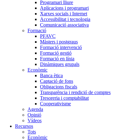
Programari lliure
Aplicacions i programari
Xarxes socials i Internet
Accessibilitat i tecnologia
Comunicació associativa
Formació
PFAVC
Màsters i postgraus
Formació intervenció
Formació gestió
Formació en línia
Dinàmiques grupals
Econòmic
Banca ètica
Captació de fons
Obligacions fiscals
Transparència i rendició de comptes
Tresoreria i comptabilitat
Cooperativisme
Agenda
Opinió
Vídeos
Recursos
Tots
Econòmic