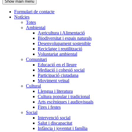
Show main menu
l'encapçalament
Formulari de contacte
Notícies
Navegació
Totes
principal
Ambiental
Agricultura i Alimentació
Biodiversitat i espais naturals
Desenvolupament sostenible
Reciclatge i reutilització
Voluntariat ambiental
Comunitari
Educació en el lleure
Mediació i cohesió social
Participació ciutadana
Moviment veïnal
Cultural
Llengua i literatura
Cultura popular i tradicional
Arts escèniques i audiovisuals
Fires i festes
Social
Intervenció social
Salut i discapacitat
Infància i joventut i família