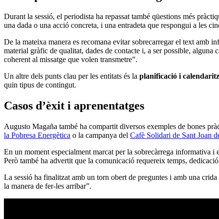
Durant la sessió, el periodista ha repassat també qüestions més pràcti
una dada o una acció concreta, i una entradeta que respongui a les cin
De la mateixa manera es recomana evitar sobrecarregar el text amb info
material gràfic de qualitat, dades de contacte i, a ser possible, alguna
coherent al missatge que volen transmetre”.
Un altre dels punts clau per les entitats és la
planificació i calendarit
quin tipus de contingut.
Casos d’èxit i aprenentatges
Augusto Magaña també ha compartit diversos exemples de bones pràctiqu
la Pobresa Energètica
o la campanya del
Cafè Solidari de Sant Joan 
En un moment especialment marcat per la sobrecàrrega informativa i e
Però també ha advertit que la comunicació requereix temps, dedicació i
La sessió ha finalitzat amb un torn obert de preguntes i amb una cri
la manera de fer-les arribar”.