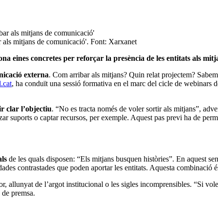
 als mitjans de comunicació'. Font: Xarxanet
a eines concretes per reforçar la presència de les entitats als mitj
icació externa
. Com arribar als mitjans? Quin relat projectem? Sab
.cat
, ha conduït una sessió formativa en el marc del cicle de webinars d
ir clar l’objectiu
. “No es tracta només de voler sortir als mitjans”, adv
tzar suports o captar recursos, per exemple. Aquest pas previ ha de perm
als
de les quals disposen: “Els mitjans busquen històries”. En aquest sent
s dades contrastades que poden aportar les entitats. Aquesta combinació 
r, allunyat de l’argot institucional o les sigles incomprensibles. “Si vol
a de premsa.