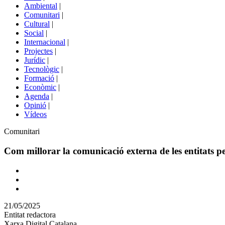
menú
Ambiental
|
de
Comunitari
|
portals
Cultural
|
Social
|
Internacional
|
Projectes
|
Jurídic
|
Tecnològic
|
Formació
|
Econòmic
|
Agenda
|
Opinió
|
Vídeos
Àmbit
Comunitari
de
la
Com millorar la comunicació externa de les entitats p
notícia
Comparteix
Compartir
en
21/05/2025
altres
Entitat redactora
xarxes
Xarxa Digital Catalana
socials