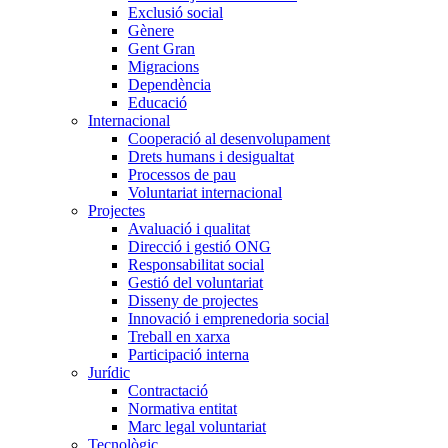
Exclusió social
Gènere
Gent Gran
Migracions
Dependència
Educació
Internacional
Cooperació al desenvolupament
Drets humans i desigualtat
Processos de pau
Voluntariat internacional
Projectes
Avaluació i qualitat
Direcció i gestió ONG
Responsabilitat social
Gestió del voluntariat
Disseny de projectes
Innovació i emprenedoria social
Treball en xarxa
Participació interna
Jurídic
Contractació
Normativa entitat
Marc legal voluntariat
Tecnològic