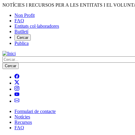
Vés
NOTÍCIES I RECURSOS PER A LES ENTITATS I EL VOLUNT
al
Non Profit
contingut
FAQ
Menú
Entitats col·laboradores
del
Butlletí
compte
Cercar
Publica
d'usuari
Cerca
Formulari de contacte
Notícies
Navegació
Recursos
principal
FAQ
de