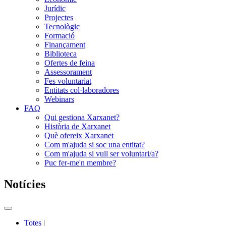
Jurídic
Projectes
Tecnològic
Formació
Finançament
Biblioteca
Ofertes de feina
Assessorament
Fes voluntariat
Entitats col·laboradores
Webinars
FAQ
Qui gestiona Xarxanet?
Història de Xarxanet
Què ofereix Xarxanet
Com m'ajuda si soc una entitat?
Com m'ajuda si vull ser voluntari/a?
Puc fer-me'n membre?
Notícies
Commutador
del
Totes
|