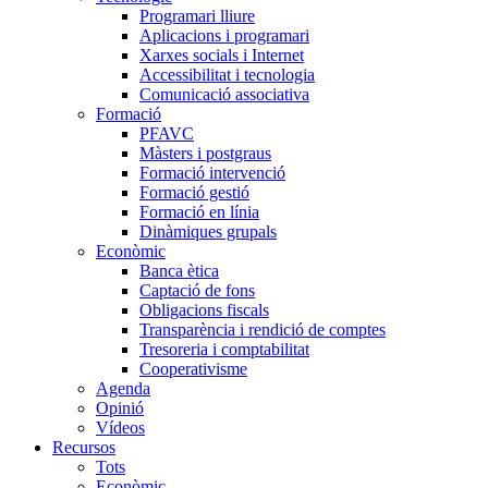
Programari lliure
Aplicacions i programari
Xarxes socials i Internet
Accessibilitat i tecnologia
Comunicació associativa
Formació
PFAVC
Màsters i postgraus
Formació intervenció
Formació gestió
Formació en línia
Dinàmiques grupals
Econòmic
Banca ètica
Captació de fons
Obligacions fiscals
Transparència i rendició de comptes
Tresoreria i comptabilitat
Cooperativisme
Agenda
Opinió
Vídeos
Recursos
Tots
Econòmic