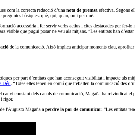
ques com la correcta redacció d’una
nota de premsa
efectiva. Segons ell
c preguntes bàsiques: què, qui, quan, on i per què.
rmació accessòria i fer servir verbs actius i cites destacades per fer-l
 cara visible que pugui posar-ne veu als mitjans. “Les entitats han d’esta
zació
de la comunicació. Això implica anticipar moments clau, aprofitar da
es per part d’entitats que han aconseguit visibilitat i impacte als mitj
de Déu
. “Totes elles tenen en comú que treballen la comunicació des d’u
l canvi constant dels canals de comunicació, Magaña ha reivindicat el 
 rigor.
da de l'Augusto Magaña a
perdre la por de comunicar
: “Les entitats te