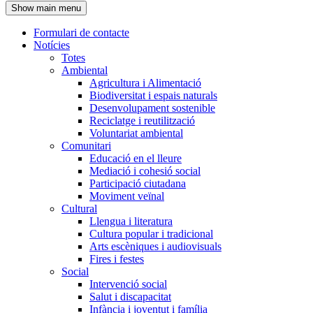
Show main menu
l'encapçalament
Formulari de contacte
Notícies
Navegació
Totes
principal
Ambiental
Agricultura i Alimentació
Biodiversitat i espais naturals
Desenvolupament sostenible
Reciclatge i reutilització
Voluntariat ambiental
Comunitari
Educació en el lleure
Mediació i cohesió social
Participació ciutadana
Moviment veïnal
Cultural
Llengua i literatura
Cultura popular i tradicional
Arts escèniques i audiovisuals
Fires i festes
Social
Intervenció social
Salut i discapacitat
Infància i joventut i família