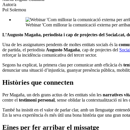
Autor/a
Pol Solernou
Webinar 'Com millorar la comunicació externa per arribar
L’Augusto Magaña, periodista i cap de projectes del Social.cat, don
Una de les assignatures pendents de moltes entitats socials és la
comun
de partida, el periodista
Augusto Magaña
, cap de projectes del
Social
reforçar la incidència comunicativa del tercer sector.
Segons ha explicat, la primera clau per comunicar amb eficàcia és
ten
denunciar una situació d’injustícia, guanyar presència pública, mobili
Històries que connecten
Per Magaña, un dels grans actius de les entitats són les
narratives vit
centre el
testimoni personal
, sense oblidar la contextualització ni le
També ha insistit en el valor de parlar clar, amb un llenguatge entenedo
En la seva experiència és més útil una bona història que una gran not
Eines per fer arribar el missatge