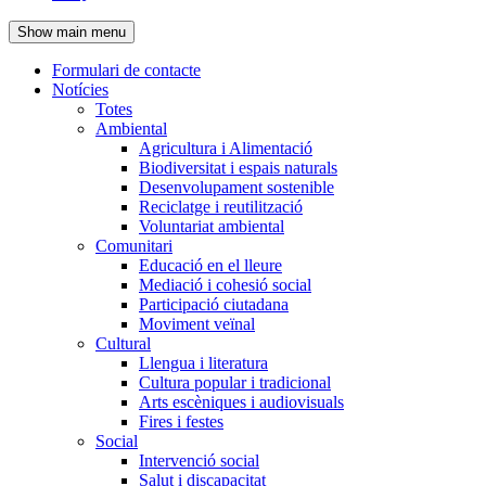
de
Show main menu
l'encapçalament
Formulari de contacte
Notícies
Navegació
Totes
principal
Ambiental
Agricultura i Alimentació
Biodiversitat i espais naturals
Desenvolupament sostenible
Reciclatge i reutilització
Voluntariat ambiental
Comunitari
Educació en el lleure
Mediació i cohesió social
Participació ciutadana
Moviment veïnal
Cultural
Llengua i literatura
Cultura popular i tradicional
Arts escèniques i audiovisuals
Fires i festes
Social
Intervenció social
Salut i discapacitat