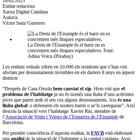
18/02/2025
altres
Entitat redactora
xarxes
Xarxa Digital Catalana
socials
Autor/a
Víctor Sanz Guerrero
La Dreta de l'Eixample és el barri on es
concentren més finques especulatives. Font:
Adina Voicu (Pixabay)
Les entitats veïnals xifren en 10.000 els residents que s’han vist
afectats per desnonaments invisibles en els darrers 8 anys en aquest
districte
“Després de Casa Orsola
hem canviat el xip
. Hem vist que
el
problema de l’habitatge
ja no és només una lluita d’uns activistes
joves que paren amb el seu cos alguns desnonaments. Ara
és una
lluita global
: o defensem els nostres barris o se’ls carregaran”. Així
descriu la situació vers l’habitatge Xavier Riu, membre de
l’
Associació de Veïns i Veïnes de l’Esquerra de l’Eixample
de
Barcelona.
Per prendre consciència d’aquesta realitat, la
FAVB
està elaborant
una
anàlisi
de la situació de l’habitatge a la capital catalana. Avui,