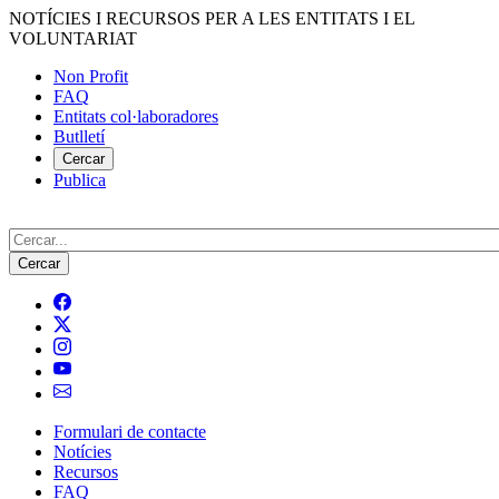
Vés
NOTÍCIES I RECURSOS PER A LES ENTITATS I EL
al
VOLUNTARIAT
contingut
Non Profit
FAQ
Menú
Entitats col·laboradores
del
Butlletí
compte
Cercar
Publica
d'usuari
Cerca
Formulari de contacte
Notícies
Navegació
Recursos
principal
FAQ