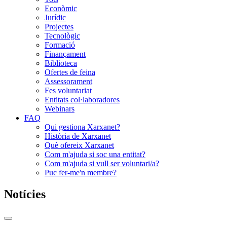
Econòmic
Jurídic
Projectes
Tecnològic
Formació
Finançament
Biblioteca
Ofertes de feina
Assessorament
Fes voluntariat
Entitats col·laboradores
Webinars
FAQ
Qui gestiona Xarxanet?
Història de Xarxanet
Què ofereix Xarxanet
Com m'ajuda si soc una entitat?
Com m'ajuda si vull ser voluntari/a?
Puc fer-me'n membre?
Notícies
Commutador