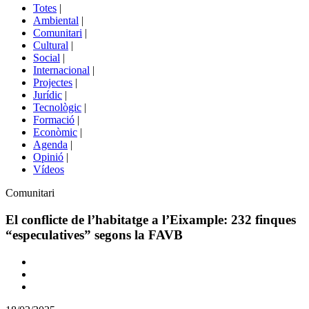
del
Totes
|
menú
Ambiental
|
de
Comunitari
|
portals
Cultural
|
Social
|
Internacional
|
Projectes
|
Jurídic
|
Tecnològic
|
Formació
|
Econòmic
|
Agenda
|
Opinió
|
Vídeos
Àmbit
Comunitari
de
la
El conflicte de l’habitatge a l’Eixample: 232 finques
notícia
“especulatives” segons la FAVB
Comparteix
Compartir
en