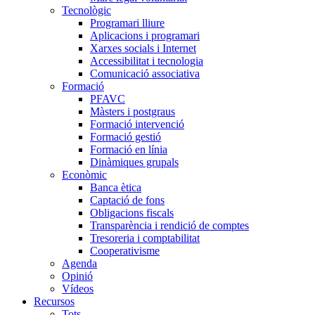
Tecnològic
Programari lliure
Aplicacions i programari
Xarxes socials i Internet
Accessibilitat i tecnologia
Comunicació associativa
Formació
PFAVC
Màsters i postgraus
Formació intervenció
Formació gestió
Formació en línia
Dinàmiques grupals
Econòmic
Banca ètica
Captació de fons
Obligacions fiscals
Transparència i rendició de comptes
Tresoreria i comptabilitat
Cooperativisme
Agenda
Opinió
Vídeos
Recursos
Tots