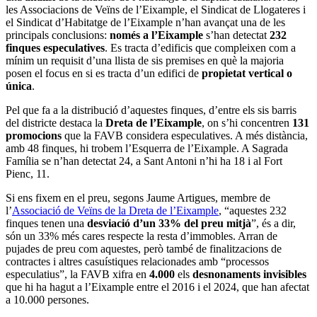
les Associacions de Veïns de l’Eixample, el Sindicat de Llogateres i
el Sindicat d’Habitatge de l’Eixample n’han avançat una de les
principals conclusions:
només a l’Eixample
s’han detectat
232
finques especulatives
. Es tracta d’edificis que compleixen com a
mínim un requisit d’una llista de sis premises en què la majoria
posen el focus en si es tracta d’un edifici de
propietat vertical o
única
.
Pel que fa a la distribució d’aquestes finques, d’entre els sis barris
del districte destaca la
Dreta de l’Eixample
, on s’hi concentren
131
promocions
que la FAVB considera especulatives. A més distància,
amb 48 finques, hi trobem l’Esquerra de l’Eixample. A Sagrada
Família se n’han detectat 24, a Sant Antoni n’hi ha 18 i al Fort
Pienc, 11.
Si ens fixem en el preu, segons Jaume Artigues, membre de
l’
Associació de Veïns de la Dreta de l’Eixample
, “aquestes 232
finques tenen una
desviació d’un 33% del preu mitjà
”, és a dir,
són un 33% més cares respecte la resta d’immobles. Arran de
pujades de preu com aquestes, però també de finalitzacions de
contractes i altres casuístiques relacionades amb “processos
especulatius”, la FAVB xifra en
4.000
els
desnonaments invisibles
que hi ha hagut a l’Eixample entre el 2016 i el 2024, que han afectat
a 10.000 persones.