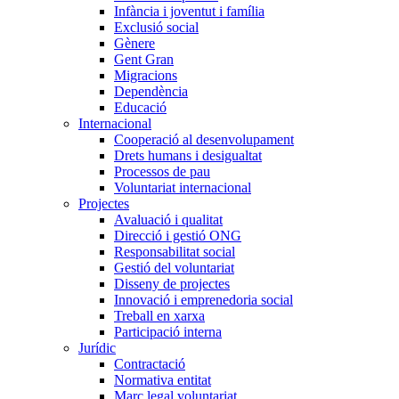
Infància i joventut i família
Exclusió social
Gènere
Gent Gran
Migracions
Dependència
Educació
Internacional
Cooperació al desenvolupament
Drets humans i desigualtat
Processos de pau
Voluntariat internacional
Projectes
Avaluació i qualitat
Direcció i gestió ONG
Responsabilitat social
Gestió del voluntariat
Disseny de projectes
Innovació i emprenedoria social
Treball en xarxa
Participació interna
Jurídic
Contractació
Normativa entitat
Marc legal voluntariat