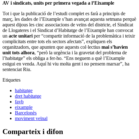
AV i sindicats, units per primera vegada a l’Eixample
Tot i que la publicació de l’estudi complet es farà a principis de
març, les dades de l’Eixample s’han avançat aquesta setmana perquè
aquest dijous les cinc associacions de veïns del districte, el Sindicat
de Llogateres i el Sindicat d’Habitatge de l’Eixample han convocat
un
acte unitari
per “compartir informació de la problemàtica i teixir
complicitats entre tots els sectors afectats”, expliquen els
organitzadors, que apunten que aquests col·lectius
mai s’havien
unit tots alhora
, “però la urgència i la gravetat del problema de
l’habitatge” els obliga a fer-ho. “Ens neguem a què l’Eixample
estigui en venda. Aquí hi viu molta gent i no pensem marxar”, ha
sentenciat Riu.
Etiquetes
habitatge
dret habitatge
favb
eixample
Barcelonès
moviment veïnal
Comparteix i difon