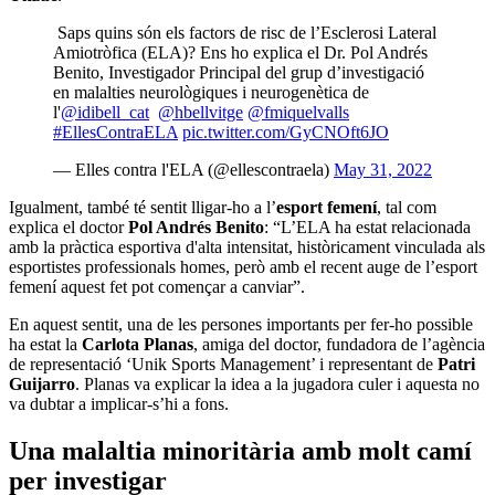
Saps quins són els factors de risc de l’Esclerosi Lateral
Amiotròfica (ELA)? Ens ho explica el Dr. Pol Andrés
Benito, Investigador Principal del grup d’investigació
en malalties neurològiques i neurogenètica de
l'
@idibell_cat
@hbellvitge
@fmiquelvalls
#EllesContraELA
pic.twitter.com/GyCNOft6JO
— Elles contra l'ELA (@ellescontraela)
May 31, 2022
Igualment, també té sentit lligar-ho a l’
esport femení
, tal com
explica el doctor
Pol Andrés Benito
: “L’ELA ha estat relacionada
amb la pràctica esportiva d'alta intensitat, històricament vinculada als
esportistes professionals homes, però amb el recent auge de l’esport
femení aquest fet pot començar a canviar”.
En aquest sentit, una de les persones importants per fer-ho possible
ha estat la
Carlota Planas
, amiga del doctor, fundadora de l’agència
de representació ‘Unik Sports Management’ i representant de
Patri
Guijarro
. Planas va explicar la idea a la jugadora culer i aquesta no
va dubtar a implicar-s’hi a fons.
Una malaltia minoritària amb molt camí
per investigar