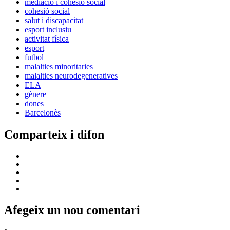
mediació i cohesió social
cohesió social
salut i discapacitat
esport inclusiu
activitat física
esport
futbol
malalties minoritaries
malalties neurodegeneratives
ELA
gènere
dones
Barcelonès
Comparteix i difon
Afegeix un nou comentari