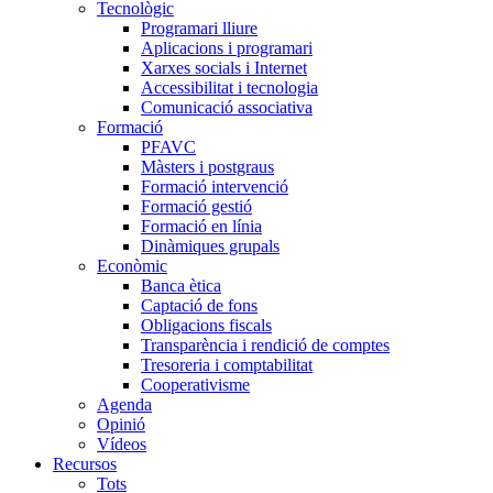
Tecnològic
Programari lliure
Aplicacions i programari
Xarxes socials i Internet
Accessibilitat i tecnologia
Comunicació associativa
Formació
PFAVC
Màsters i postgraus
Formació intervenció
Formació gestió
Formació en línia
Dinàmiques grupals
Econòmic
Banca ètica
Captació de fons
Obligacions fiscals
Transparència i rendició de comptes
Tresoreria i comptabilitat
Cooperativisme
Agenda
Opinió
Vídeos
Recursos
Tots