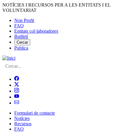
Vés
NOTÍCIES I RECURSOS PER A LES ENTITATS I EL
al
VOLUNTARIAT
contingut
Non Profit
FAQ
Menú
Entitats col·laboradores
del
Butlletí
compte
Cercar
Publica
d'usuari
Cerca
Formulari de contacte
Notícies
Navegació
Recursos
principal
FAQ