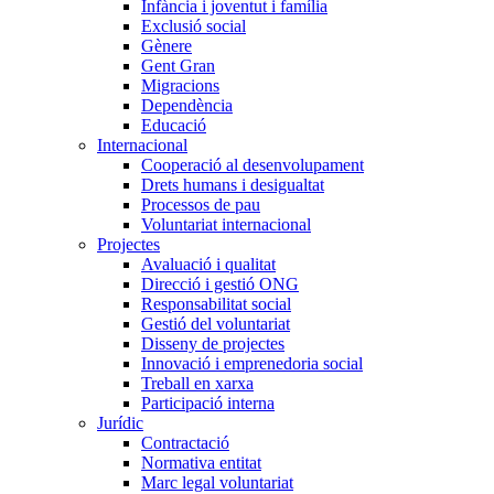
Infància i joventut i família
Exclusió social
Gènere
Gent Gran
Migracions
Dependència
Educació
Internacional
Cooperació al desenvolupament
Drets humans i desigualtat
Processos de pau
Voluntariat internacional
Projectes
Avaluació i qualitat
Direcció i gestió ONG
Responsabilitat social
Gestió del voluntariat
Disseny de projectes
Innovació i emprenedoria social
Treball en xarxa
Participació interna
Jurídic
Contractació
Normativa entitat
Marc legal voluntariat