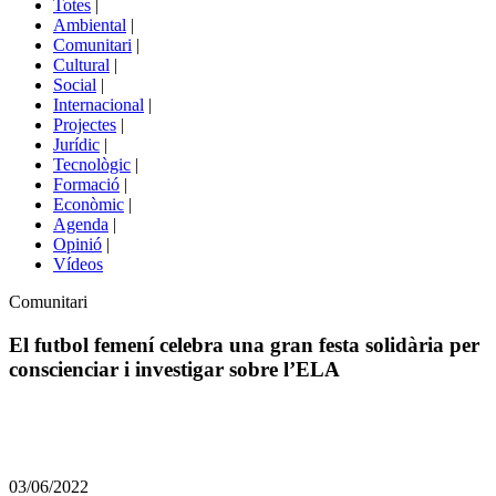
Totes
|
menú
Ambiental
|
de
Comunitari
|
portals
Cultural
|
Social
|
Internacional
|
Projectes
|
Jurídic
|
Tecnològic
|
Formació
|
Econòmic
|
Agenda
|
Opinió
|
Vídeos
Àmbit
Comunitari
de
la
El futbol femení celebra una gran festa solidària per
notícia
conscienciar i investigar sobre l’ELA
Comparteix
Compartir
en
03/06/2022