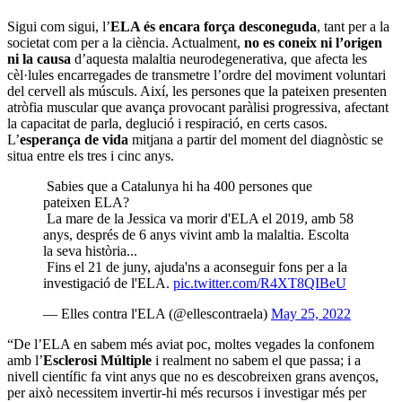
Sigui com sigui, l’
ELA és encara força desconeguda
, tant per a la
societat com per a la ciència. Actualment,
no es coneix ni l’origen
ni la causa
d’aquesta malaltia neurodegenerativa, que afecta les
cèl·lules encarregades de transmetre l’ordre del moviment voluntari
del cervell als músculs. Així, les persones que la pateixen presenten
atròfia muscular que avança provocant paràlisi progressiva, afectant
la capacitat de parla, deglució i respiració, en certs casos.
L’
esperança de vida
mitjana a partir del moment del diagnòstic se
situa entre els tres i cinc anys.
Sabies que a Catalunya hi ha 400 persones que
pateixen ELA?
La mare de la Jessica va morir d'ELA el 2019, amb 58
anys, després de 6 anys vivint amb la malaltia. Escolta
la seva història...
Fins el 21 de juny, ajuda'ns a aconseguir fons per a la
investigació de l'ELA.
pic.twitter.com/R4XT8QIBeU
— Elles contra l'ELA (@ellescontraela)
May 25, 2022
“De l’ELA en sabem més aviat poc, moltes vegades la confonem
amb l’
Esclerosi Múltiple
i realment no sabem el que passa; i a
nivell científic fa vint anys que no es descobreixen grans avenços,
per això necessitem invertir-hi més recursos i investigar més per