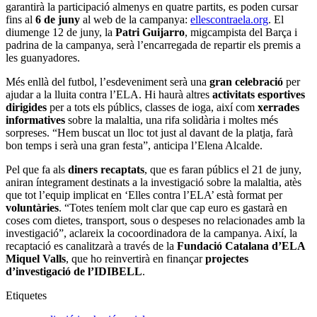
garantirà la participació almenys en quatre partits, es poden cursar
fins al
6 de juny
al web de la campanya:
ellescontraela.org
. El
diumenge 12 de juny, la
Patri Guijarro
, migcampista del Barça i
padrina de la campanya, serà l’encarregada de repartir els premis a
les guanyadores.
Més enllà del futbol, l’esdeveniment serà una
gran celebració
per
ajudar a la lluita contra l’ELA. Hi haurà altres
activitats esportives
dirigides
per a tots els públics, classes de ioga, així com
xerrades
informatives
sobre la malaltia, una rifa solidària i moltes més
sorpreses. “Hem buscat un lloc tot just al davant de la platja, farà
bon temps i serà una gran festa”, anticipa l’Elena Alcalde.
Pel que fa als
diners recaptats
, que es faran públics el 21 de juny,
aniran íntegrament destinats a la investigació sobre la malaltia, atès
que tot l’equip implicat en ‘Elles contra l’ELA’ està format per
voluntàries
. “Totes teníem molt clar que cap euro es gastarà en
coses com dietes, transport, sous o despeses no relacionades amb la
investigació”, aclareix la cocoordinadora de la campanya. Així, la
recaptació es canalitzarà a través de la
Fundació Catalana d’ELA
Miquel Valls
, que ho reinvertirà en finançar
projectes
d’investigació de l’IDIBELL
.
Etiquetes