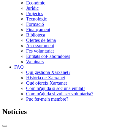
Econòmic
Jurídic
Projectes
Tecnològic
Formació
Finançament
Biblioteca
Ofertes de feina
Assessorament
Fes voluntariat
Entitats col·laboradores
Webinars
FAQ
Qui gestiona Xarxanet?
Història de Xarxanet
Què ofereix Xarxanet
Com m'ajuda si soc una entitat?
Com m'ajuda si vull ser voluntari/a?
Puc fer-me'n membre?
Notícies
Commutador
del