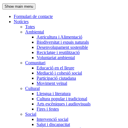
de
Show main menu
l'encapçalament
Formulari de contacte
Notícies
Navegació
Totes
principal
Ambiental
Agricultura i Alimentació
Biodiversitat i espais naturals
Desenvolupament sostenible
Reciclatge i reutilització
Voluntariat ambiental
Comunitari
Educació en el lleure
Mediació i cohesió social
Participació ciutadana
Moviment veïnal
Cultural
Llengua i literatura
Cultura popular i tradicional
Arts escèniques i audiovisuals
Fires i festes
Social
Intervenció social
Salut i discapacitat