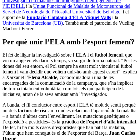
d’investigació en malalties neurològiques i neurogenètica de
l’IDIBELL
i la
Unitat Funcional de Malaltia de Motoneurona del
Servei de Neurologia de l’Hospital Universitari de Bellvitge
, i el
suport de la
Fundació Catalana d’ELA Miquel Valls
i la
Universitat de Barcelona (UB)
. També amb el patrocini de Vueling,
Macbor i Ferrer.
Per què unir l’ELA amb l’esport femení?
El fet de lligar la investigació sobre l’
ELA
i el
futbol femení
, que
viu un auge en els darrers temps, va sorgir de forma natural. “Per les
dones del seu entorn, el Pol sempre ha estat molt vinculat al futbol
femení i vam decidir que volíem unir-ho amb aquest esport”, explica
a Xarxanet l’
Elena Alcalde
, cocoordinadora i una de les
encarregades de la comunicació de la campanya, que s’ha implicat
de forma totalment voluntària, com tots els que participen de la
iniciativa, arran de la seva amistat amb l’investigador.
A banda, el fil conductor entre esport i ELA té molt de sentit perquè
un dels
factors de risc
amb què es relaciona l’aparició de la malaltia
– a banda d’altres com l’envelliment, les mutacions genètiques o
l’exposició a pesticides– és la
pràctica de l’esport d’alta intensitat
.
De fet, hi ha molts casos d’esportistes que han patit la malaltia,
l’últim que hem conegut és el de l’exporter del Barça,
Juan Carlos
Unzué
.