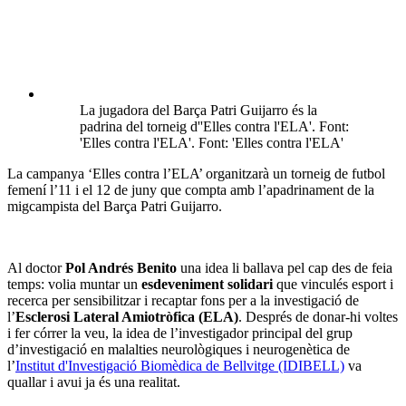
La jugadora del Barça Patri Guijarro és la
padrina del torneig d''Elles contra l'ELA'. Font:
'Elles contra l'ELA'. Font: 'Elles contra l'ELA'
La campanya ‘Elles contra l’ELA’ organitzarà un torneig de futbol
femení l’11 i el 12 de juny que compta amb l’apadrinament de la
migcampista del Barça Patri Guijarro.
Al doctor
Pol Andrés Benito
una idea li ballava pel cap des de feia
temps: volia muntar un
esdeveniment solidari
que vinculés esport i
recerca per sensibilitzar i recaptar fons per a la investigació de
l’
Esclerosi Lateral Amiotròfica (ELA)
. Després de donar-hi voltes
i fer córrer la veu, la idea de l’investigador principal del grup
d’investigació en malalties neurològiques i neurogenètica de
l’
Institut d'Investigació Biomèdica de Bellvitge (IDIBELL)
va
quallar i avui ja és una realitat.