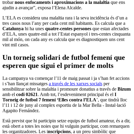
trobar
nous enfocaments i aproximacions a la malaltia
que ens
ajudin a avançar”, exposa l’Elena Alcalde.
L’ELA es considera una malaltia rara i la seva incidència és d’un a
tres casos nous l’any per cada cent mil habitants. Es calcula que a
Catalunya
hi ha unes
quatre-centes persones
que estan afectades
d’ELA, unes quatre-mil a tot l’Estat espanyol i tres-centes cinquanta
mil al món, on cada any es calcula que es diagnostiquen uns cent
vint mil casos.
Un torneig solidari de futbol femení que
esperen que sigui el primer de molts
La campanya va començar l’11 de maig passat i ja s’han fet accions
i s’han llançat missatges
a través de les xarxes socials
per
sensibilitzar sobre la malaltia i promoure donatius a través de
Bizum
amb el
codi 02621
. Amb tot, l’esdeveniment principal és el
I
Torneig de futbol 7 femení ‘Elles contra l’ELA
’, que tindrà lloc
l’11 i 12 de juny al complex esportiu de la Mar Bella - Instal·lació
Agapito Fernández.
Està previst que hi participin setze equips de futbol amateur, és a dir,
està obert a totes les noies que hi vulguin participar, com remarquen
les organitzadores. Les i
nscripcions
, a un preu simbòlic que