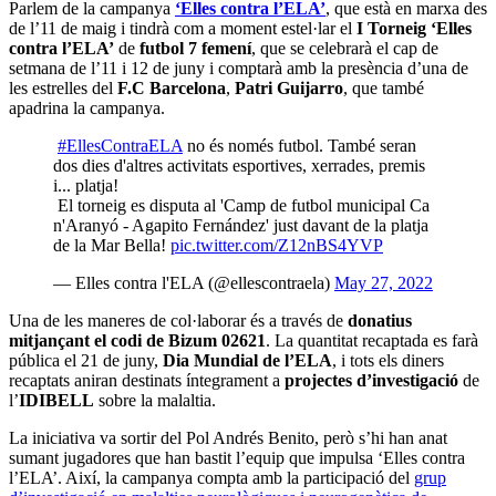
Parlem de la campanya
‘Elles contra l’ELA’
, que està en marxa des
de l’11 de maig i tindrà com a moment estel·lar el
I Torneig ‘Elles
contra l’ELA’
de
futbol 7 femení
, que se celebrarà el cap de
setmana de l’11 i 12 de juny i comptarà amb la presència d’una de
les estrelles del
F.C Barcelona
,
Patri Guijarro
, que també
apadrina la campanya.
#EllesContraELA
no és només futbol. També seran
dos dies d'altres activitats esportives, xerrades, premis
i... platja!
El torneig es disputa al 'Camp de futbol municipal Ca
n'Aranyó - Agapito Fernández' just davant de la platja
de la Mar Bella!
pic.twitter.com/Z12nBS4YVP
— Elles contra l'ELA (@ellescontraela)
May 27, 2022
Una de les maneres de col·laborar és a través de
donatius
mitjançant el codi de Bizum 02621
. La quantitat recaptada es farà
pública el 21 de juny,
Dia Mundial de l’ELA
, i tots els diners
recaptats aniran destinats íntegrament a
projectes d’investigació
de
l’
IDIBELL
sobre la malaltia.
La iniciativa va sortir del Pol Andrés Benito, però s’hi han anat
sumant jugadores que han bastit l’equip que impulsa ‘Elles contra
l’ELA’. Així, la campanya compta amb la participació del
grup